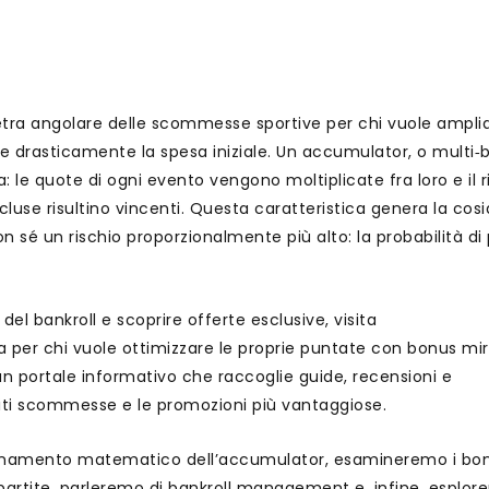
ietra angolare delle scommesse sportive per chi vuole ampliar
 drasticamente la spesa iniziale. Un accumulator, o multi‑b
 le quote di ogni evento vengono moltiplicate fra loro e il r
ncluse risultino vincenti. Questa caratteristica genera la cos
n sé un rischio proporzionalmente più alto: la probabilità di
del bankroll e scoprire offerte esclusive, visita
ata per chi vuole ottimizzare le proprie puntate con bonus mir
n portale informativo che raccoglie guide, recensioni e
i siti scommesse e le promozioni più vantaggiose.
nzionamento matematico dell’accumulator, esamineremo i bo
e partite, parleremo di bankroll management e, infine, esplor