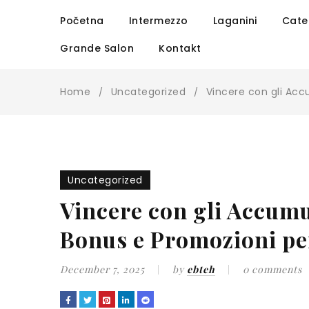
Početna
Intermezzo
Laganini
Cate
Grande Salon
Kontakt
Home
Uncategorized
Vincere con gli Acc
/
/
Uncategorized
Vincere con gli Accumu
Bonus e Promozioni per
December 7, 2025
by
ebteh
0 comments