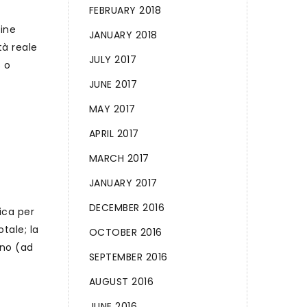
FEBRUARY 2018
gine
JANUARY 2018
tà reale
JULY 2017
S o
JUNE 2017
MAY 2017
APRIL 2017
MARCH 2017
JANUARY 2017
DECEMBER 2016
ica per
tale; la
OCTOBER 2016
ono (ad
SEPTEMBER 2016
AUGUST 2016
JUNE 2016