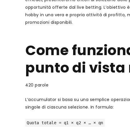
opportunità offerte dal live betting. L’obiettiv
hobby in una vera e propria attività di profitto
promozioni disponibili.
Come funziona
punto di vist
420 parole
L’accumulator si basa su una semplice operazion
singole di ciascuna selezione. In formula:
Quota totale = q1 × q2 × … × qn