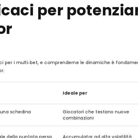
ficaci per potenzia
or
i per i multi‑bet, e comprenderne le dinamiche è fondame
r.
Ideale per
 una schedina
Giocatori che testano nuove
combinazioni
ale della puntata persa
Accumulator ad alta volatilità