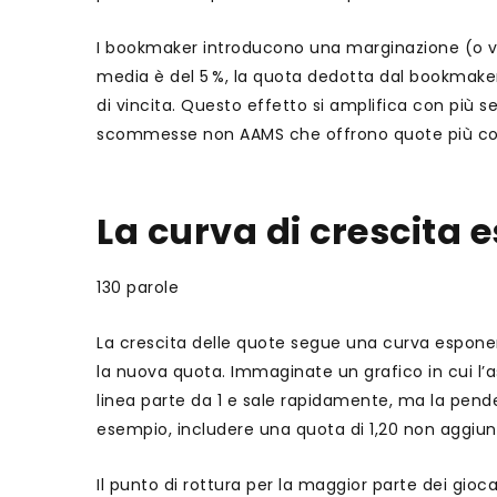
I bookmaker introducono una marginazione (o vig
media è del 5 %, la quota dedotta dal bookmaker 
di vincita. Questo effetto si amplifica con più 
scommesse non AAMS che offrono quote più co
La curva di crescita 
130 parole
La crescita delle quote segue una curva esponen
la nuova quota. Immaginate un grafico in cui l’as
linea parte da 1 e sale rapidamente, ma la pe
esempio, includere una quota di 1,20 non aggiu
Il punto di rottura per la maggior parte dei giocato