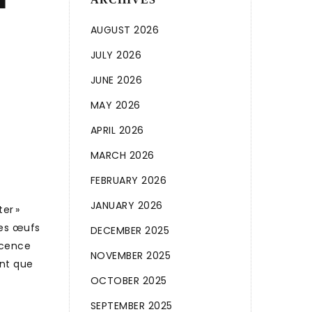
AUGUST 2026
JULY 2026
JUNE 2026
MAY 2026
APRIL 2026
MARCH 2026
FEBRUARY 2026
JANUARY 2026
er »
des œufs
DECEMBER 2025
scence
NOVEMBER 2025
ant que
OCTOBER 2025
SEPTEMBER 2025