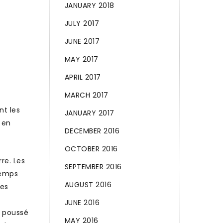
JANUARY 2018
JULY 2017
JUNE 2017
MAY 2017
APRIL 2017
MARCH 2017
nt les
JANUARY 2017
 en
DECEMBER 2016
OCTOBER 2016
re. Les
SEPTEMBER 2016
temps
AUGUST 2016
les
JUNE 2016
a poussé
MAY 2016