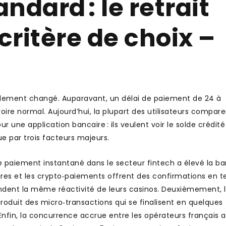
ndard : le retrait
ritère de choix –
calement changé. Auparavant, un délai de paiement de 24 à
re normal. Aujourd’hui, la plupart des utilisateurs compare
ur une application bancaire : ils veulent voir le solde crédité
e par trois facteurs majeurs.
e paiement instantané dans le secteur fintech a élevé la bar
caires et les crypto‑paiements offrent des confirmations en 
tendent la même réactivité de leurs casinos. Deuxièmement, 
roduit des micro‑transactions qui se finalisent en quelques
 Enfin, la concurrence accrue entre les opérateurs français 