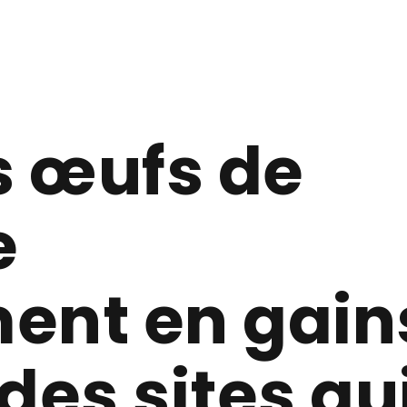
s œufs de
e
ent en gain
des sites qu