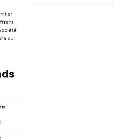
nitier
ffrent
 Société
pte du
nds
ais
€
€