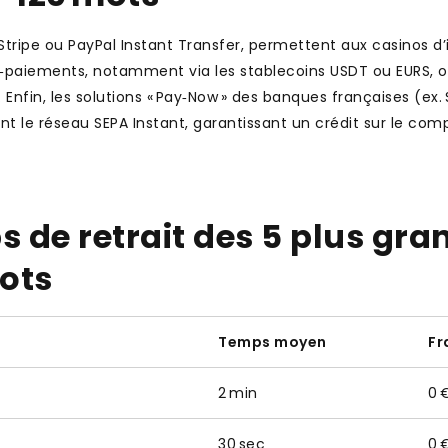
ripe ou PayPal Instant Transfer, permettent aux casinos d’i
o‑paiements, notamment via les stablecoins USDT ou EURS, o
Enfin, les solutions « Pay‑Now » des banques françaises (ex.
 le réseau SEPA Instant, garantissant un crédit sur le com
 de retrait des 5 plus gra
mots
Temps moyen
Fr
2 min
0 
30 sec
0 