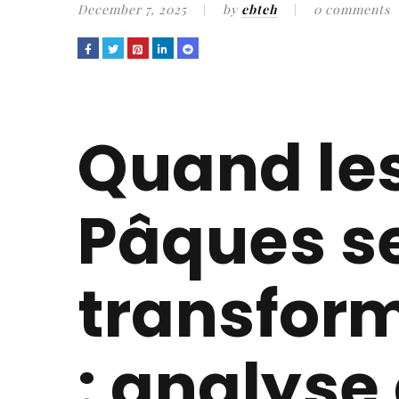
December 7, 2025
by
ebteh
0 comments
Quand le
Pâques s
transform
: analyse 