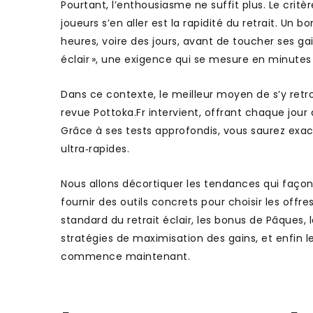
Pourtant, l’enthousiasme ne suffit plus. Le critèr
joueurs s’en aller est la rapidité du retrait. Un 
heures, voire des jours, avant de toucher ses gai
éclair », une exigence qui se mesure en minutes
Dans ce contexte, le meilleur moyen de s’y retro
revue Pottoka.Fr intervient, offrant chaque jou
Grâce à ses tests approfondis, vous saurez exa
ultra‑rapides.
Nous allons décortiquer les tendances qui façon
fournir des outils concrets pour choisir les offres
standard du retrait éclair, les bonus de Pâques, l
stratégies de maximisation des gains, et enfin l
commence maintenant.