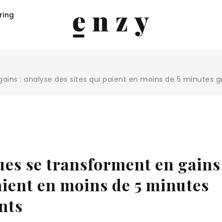
ring
ins : analyse des sites qui paient en moins de 5 minutes 
es se transforment en gains 
aient en moins de 5 minutes
nts