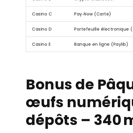
Casino C
Pay‑Now (Carte)
Casino D
Portefeuille électronique (S
Casino E
Banque en ligne (Paylib)
Bonus de Pâque
œufs numériqu
dépôts – 340 