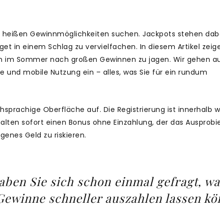
ach heißen Gewinnmöglichkeiten suchen. Jackpots stehen dab
get in einem Schlag zu vervielfachen. In diesem Artikel zeige
um im Sommer nach großen Gewinnen zu jagen. Wir gehen au
 und mobile Nutzung ein – alles, was Sie für ein rundum
hsprachige Oberfläche auf. Die Registrierung ist innerhalb 
alten sofort einen Bonus ohne Einzahlung, der das Ausprobi
genes Geld zu riskieren.
aben Sie sich schon einmal gefragt, w
Gewinne schneller auszahlen lassen k