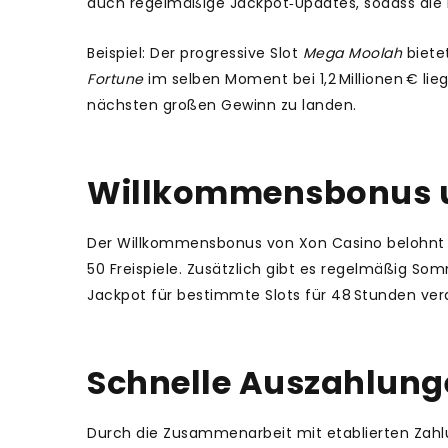
auch regelmäßige Jackpot‑Updates, sodass die 
Beispiel: Der progressive Slot
Mega Moolah
bietet
Fortune
im selben Moment bei 1,2 Millionen € lie
nächsten großen Gewinn zu landen.
Willkommensbonus u
Der Willkommensbonus von Xon Casino belohnt n
50 Freispiele. Zusätzlich gibt es regelmäßig So
Jackpot für bestimmte Slots für 48 Stunden verd
Schnelle Auszahlun
Durch die Zusammenarbeit mit etablierten Zahl