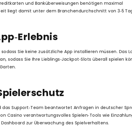
r. Kreditkarten und Banküberweisungen benötigen maximal
zeit liegt damit unter dem Branchendurchschnitt von 3‑5 Ta
pp‑Erlebnis
 sodass Sie keine zusätzliche App installieren müssen. Das 
, sodass Sie Ihre Lieblings‑Jackpot‑Slots überall spielen k
Garten.
pielerschutz
und das Support‑Team beantwortet Anfragen in deutscher Sp
Xon Casino verantwortungsvolles Spielen‑Tools wie Einzahlung
s Dashboard zur Überwachung des Spielverhaltens.