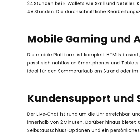
24 Stunden bei E‑Wallets wie Skrill und Netelle
48 Stunden. Die durchschnittliche Bearbeitungs
Mobile Gaming und A
Die mobile Plattform ist komplett HTML5‑basiert,
passt sich nahtlos an Smartphones und Tablets an
ideal für den Sommerurlaub am Strand oder im 
Kundensupport und S
Der Live‑Chat ist rund um die Uhr erreichbar, 
innerhalb von 2 Minuten. Darüber hinaus bietet 
Selbstausschluss‑Optionen und ein persönliche