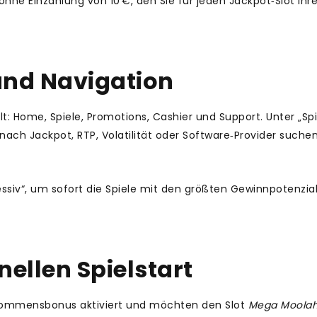
hne Einzahlung von 10 €, den Sie für jeden Jackpot‑Slot Ihr
und Navigation
lt: Home, Spiele, Promotions, Cashier und Support. Unter „Spi
lt nach Jackpot, RTP, Volatilität oder Software‑Provider suche
gressiv“, um sofort die Spiele mit den größten Gewinnpotenzia
nellen Spielstart
illkommensbonus aktiviert und möchten den Slot
Mega Moola