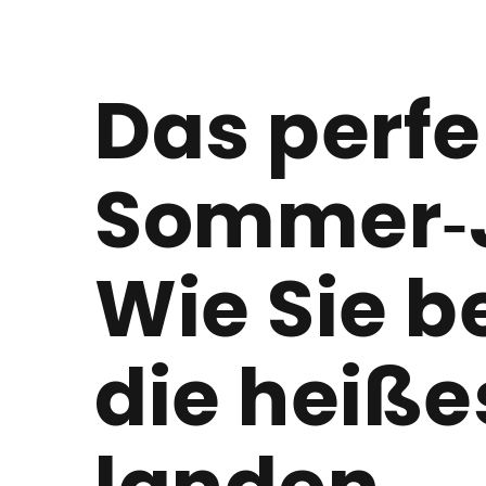
Das perfe
Sommer‑J
Wie Sie b
die heiß