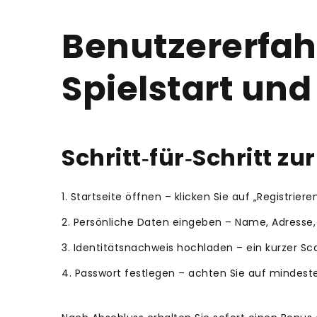
Benutzererfah
Spielstart und
Schritt‑für‑Schritt zu
Startseite öffnen – klicken Sie auf „Registrieren
Persönliche Daten eingeben – Name, Adresse,
Identitätsnachweis hochladen – ein kurzer Sca
Passwort festlegen – achten Sie auf mindeste