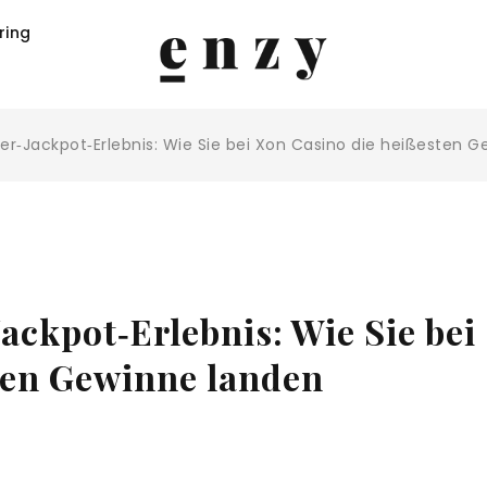
ring
‑Jackpot‑Erlebnis: Wie Sie bei Xon Casino die heißesten G
ckpot‑Erlebnis: Wie Sie bei
ten Gewinne landen