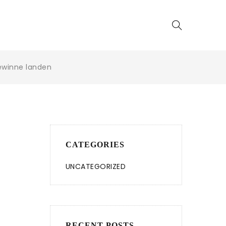
ewinne landen
CATEGORIES
UNCATEGORIZED
RECENT POSTS