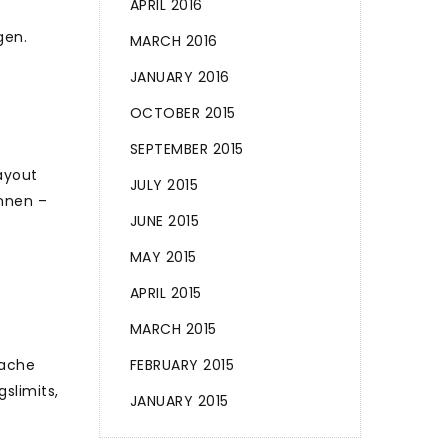
APRIL 2016
gen.
MARCH 2016
JANUARY 2016
OCTOBER 2015
SEPTEMBER 2015
Layout
JULY 2015
önnen –
JUNE 2015
MAY 2015
APRIL 2015
MARCH 2015
rache
FEBRUARY 2015
slimits,
JANUARY 2015