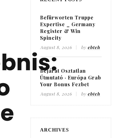
Befürworten Truppe
Expertise _ Germany
Register & Win
Spincity
August 8, 2026
by
ebteh
bnis:
Bejárat Osztatlan
o
Útmutató · Európa Grab
Your Bonus Fezbet
August 8, 2026
by
ebteh
ne
ARCHIVES