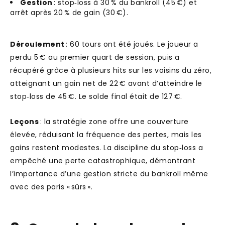
Gestion
: stop‑loss à 30 % du bankroll (45 €) et
arrêt après 20 % de gain (30 €).
Déroulement
: 60 tours ont été joués. Le joueur a
perdu 5 € au premier quart de session, puis a
récupéré grâce à plusieurs hits sur les voisins du zéro,
atteignant un gain net de 22 € avant d’atteindre le
stop‑loss de 45 €. Le solde final était de 127 €.
Leçons
: la stratégie zone offre une couverture
élevée, réduisant la fréquence des pertes, mais les
gains restent modestes. La discipline du stop‑loss a
empêché une perte catastrophique, démontrant
l’importance d’une gestion stricte du bankroll même
avec des paris « sûrs ».