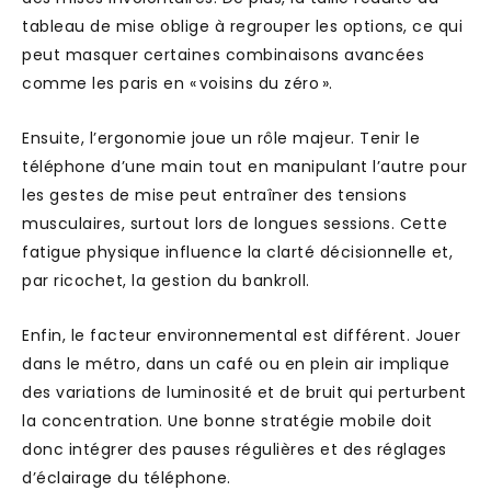
tableau de mise oblige à regrouper les options, ce qui
peut masquer certaines combinaisons avancées
comme les paris en « voisins du zéro ».
Ensuite, l’ergonomie joue un rôle majeur. Tenir le
téléphone d’une main tout en manipulant l’autre pour
les gestes de mise peut entraîner des tensions
musculaires, surtout lors de longues sessions. Cette
fatigue physique influence la clarté décisionnelle et,
par ricochet, la gestion du bankroll.
Enfin, le facteur environnemental est différent. Jouer
dans le métro, dans un café ou en plein air implique
des variations de luminosité et de bruit qui perturbent
la concentration. Une bonne stratégie mobile doit
donc intégrer des pauses régulières et des réglages
d’éclairage du téléphone.