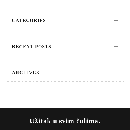
CATEGORIES
RECENT POSTS
ARCHIVES
Užitak u svim čulima.