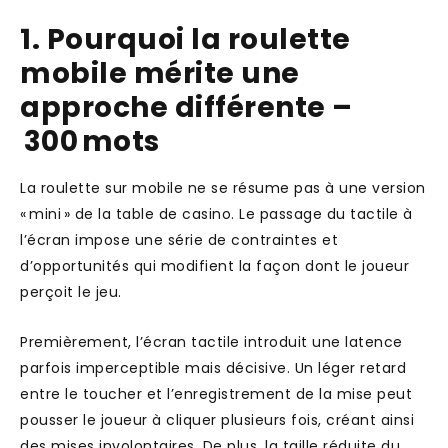
1. Pourquoi la roulette
mobile mérite une
approche différente –
300 mots
La roulette sur mobile ne se résume pas à une version
« mini » de la table de casino. Le passage du tactile à
l’écran impose une série de contraintes et
d’opportunités qui modifient la façon dont le joueur
perçoit le jeu.
Premièrement, l’écran tactile introduit une latence
parfois imperceptible mais décisive. Un léger retard
entre le toucher et l’enregistrement de la mise peut
pousser le joueur à cliquer plusieurs fois, créant ainsi
des mises involontaires. De plus, la taille réduite du