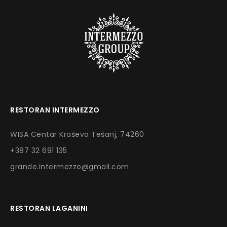
RESTORAN INTERMEZZO
WISA Centar Kraševo Tešanj, 74260
+387 32 691 135
grande.intermezzo@gmail.com
RESTORAN LAGANINI