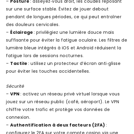
–
Posture
: asseyez‑vous droit, les coudes reposant
sur une surface stable. Évitez de jouer debout
pendant de longues périodes, ce qui peut entraîner
des douleurs cervicales.
–
Éclairage
: privilégiez une lumière douce mais
suffisante pour éviter la fatigue oculaire. Les filtres de
lumière bleue intégrés à iOS et Android réduisent la
fatigue lors de sessions nocturnes.
–
Tactile
: utilisez un protecteur d’écran anti‑glisse
pour éviter les touches accidentelles.
Sécurité
–
VPN
: activez un réseau privé virtuel lorsque vous
jouez sur un réseau public (café, aéroport). Le VPN
chiffre votre trafic et protège vos données de
connexion.
–
Authentification à deux facteurs (2FA)
:
configurez le 2FA sur votre compte casino via une