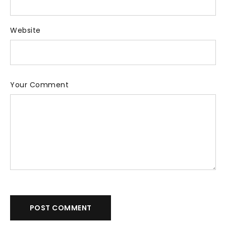
Website
Your Comment
POST COMMENT