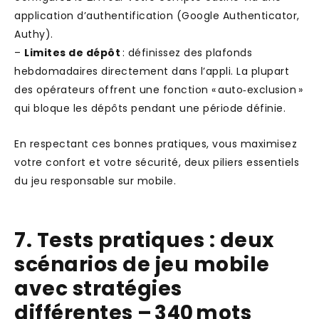
application d’authentification (Google Authenticator,
Authy).
–
Limites de dépôt
: définissez des plafonds
hebdomadaires directement dans l’appli. La plupart
des opérateurs offrent une fonction « auto‑exclusion »
qui bloque les dépôts pendant une période définie.
En respectant ces bonnes pratiques, vous maximisez
votre confort et votre sécurité, deux piliers essentiels
du jeu responsable sur mobile.
7. Tests pratiques : deux
scénarios de jeu mobile
avec stratégies
différentes – 340 mots