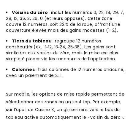
Voisins du zéro
: inclut les numéros 0, 22, 18, 29, 7,
28, 12, 35, 3, 26, 0 (et leurs opposés). Cette zone
couvre 12 numéros, soit 32 % de la roue, offrant une
couverture élevée mais des gains modestes (1 : 2).
Tiers du tableau
: regroupe 12 numéros
consécutifs (ex. : 1‑12, 13‑24, 25‑36). Les gains sont
similaires aux voisins du zéro, mais la mise est plus
simple à placer via les raccourcis de l’application.
Colonnes
: trois colonnes de 12 numéros chacune,
avec un paiement de 2 : 1.
Sur mobile, les options de mise rapide permettent de
sélectionner ces zones en un seul tap. Par exemple,
sur l’appli de Casino X, un glissement vers le bas du
tableau active automatiquement le « voisin du zéro ».