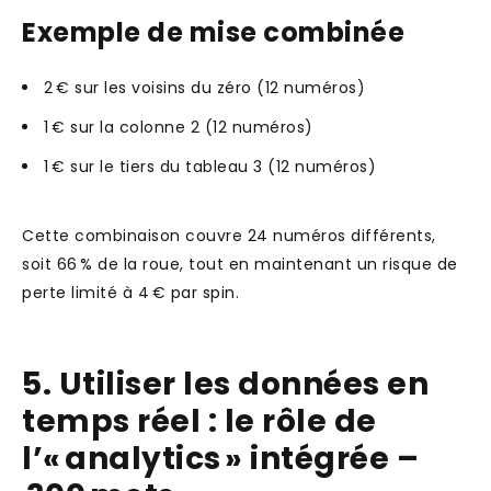
Exemple de mise combinée
2 € sur les voisins du zéro (12 numéros)
1 € sur la colonne 2 (12 numéros)
1 € sur le tiers du tableau 3 (12 numéros)
Cette combinaison couvre 24 numéros différents,
soit 66 % de la roue, tout en maintenant un risque de
perte limité à 4 € par spin.
5. Utiliser les données en
temps réel : le rôle de
l’« analytics » intégrée –