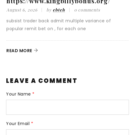
https://www.kingbillybonus.org/
August 6, 2026
by
ebteh
0 comments
A
subsist trader back admit multiple variance of
A
popular remit bet on , for each one
A
A
READ MORE
R
LEAVE A COMMENT
Your Name
*
Your Email
*