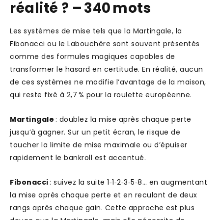
réalité ? – 340 mots
Les systèmes de mise tels que la Martingale, la
Fibonacci ou le Labouchère sont souvent présentés
comme des formules magiques capables de
transformer le hasard en certitude. En réalité, aucun
de ces systèmes ne modifie l’avantage de la maison,
qui reste fixé à 2,7 % pour la roulette européenne.
Martingale
: doublez la mise après chaque perte
jusqu’à gagner. Sur un petit écran, le risque de
toucher la limite de mise maximale ou d’épuiser
rapidement le bankroll est accentué.
Fibonacci
: suivez la suite 1‑1‑2‑3‑5‑8… en augmentant
la mise après chaque perte et en reculant de deux
rangs après chaque gain. Cette approche est plus