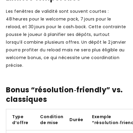
Les fenêtres de validité sont souvent courtes :
48 heures pour le welcome pack, 7 jours pour le
reload, et 30 jours pour le cash‑back. Cette contrainte
pousse le joueur à planifier ses dépôts, surtout
lorsqu’il combine plusieurs offres. Un dépôt le 2 janvier
pourra profiter du reload mais ne sera plus éligible au
welcome bonus, ce qui nécessite une coordination
précise.
Bonus “résolution‑friendly” vs.
classiques
Type
Condition
Exemple
Durée
d’offre
de mise
“résolution‑frien