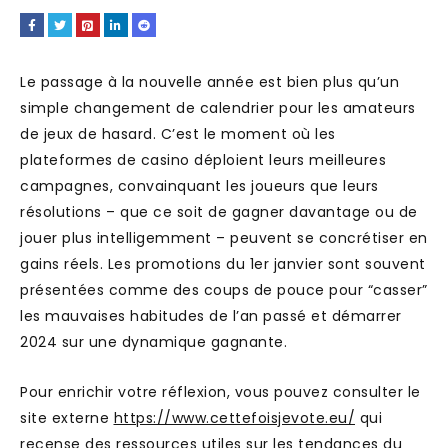
Le passage à la nouvelle année est bien plus qu’un
simple changement de calendrier pour les amateurs
de jeux de hasard. C’est le moment où les
plateformes de casino déploient leurs meilleures
campagnes, convainquant les joueurs que leurs
résolutions – que ce soit de gagner davantage ou de
jouer plus intelligemment – peuvent se concrétiser en
gains réels. Les promotions du 1er janvier sont souvent
présentées comme des coups de pouce pour “casser”
les mauvaises habitudes de l’an passé et démarrer
2024 sur une dynamique gagnante.
Pour enrichir votre réflexion, vous pouvez consulter le
site externe
https://www.cettefoisjevote.eu/
qui
recense des ressources utiles sur les tendances du