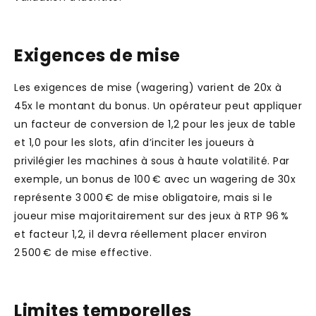
Exigences de mise
Les exigences de mise (wagering) varient de 20x à
45x le montant du bonus. Un opérateur peut appliquer
un facteur de conversion de 1,2 pour les jeux de table
et 1,0 pour les slots, afin d’inciter les joueurs à
privilégier les machines à sous à haute volatilité. Par
exemple, un bonus de 100 € avec un wagering de 30x
représente 3 000 € de mise obligatoire, mais si le
joueur mise majoritairement sur des jeux à RTP 96 %
et facteur 1,2, il devra réellement placer environ
2 500 € de mise effective.
Limites temporelles