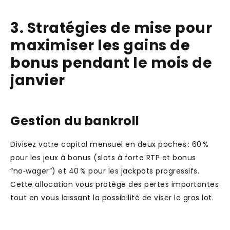
3. Stratégies de mise pour
maximiser les gains de
bonus pendant le mois de
janvier
Gestion du bankroll
Divisez votre capital mensuel en deux poches : 60 %
pour les jeux à bonus (slots à forte RTP et bonus
“no‑wager”) et 40 % pour les jackpots progressifs.
Cette allocation vous protège des pertes importantes
tout en vous laissant la possibilité de viser le gros lot.