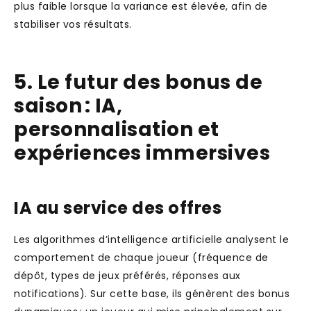
plus faible lorsque la variance est élevée, afin de
stabiliser vos résultats.
5. Le futur des bonus de
saison : IA,
personnalisation et
expériences immersives
IA au service des offres
Les algorithmes d’intelligence artificielle analysent le
comportement de chaque joueur (fréquence de
dépôt, types de jeux préférés, réponses aux
notifications). Sur cette base, ils génèrent des bonus