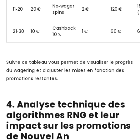
No‑wager
1
11‑20
20 €
2 €
120 €
spins
(
Cashback
21‑30
10 €
1 €
60 €
6
10 %
Suivre ce tableau vous permet de visualiser le progrès
du wagering et d’ajuster les mises en fonction des
promotions restantes.
4. Analyse technique des
algorithmes RNG et leur
impact sur les promotions
de Nouvel An