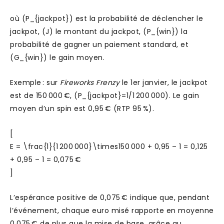
où (P_{jackpot}) est la probabilité de déclencher le
jackpot, (J) le montant du jackpot, (P_{win}) la
probabilité de gagner un paiement standard, et
(G_{win}) le gain moyen.
Exemple : sur
Fireworks Frenzy
le 1er janvier, le jackpot
est de 150 000 €, (P_{jackpot}=1/1 200 000). Le gain
moyen d’un spin est 0,95 € (RTP 95 %).
[
E = \frac{1}{1 200 000}\times150 000 + 0,95 – 1 = 0,125
+ 0,95 – 1 = 0,075 €
]
L’espérance positive de 0,075 € indique que, pendant
l’événement, chaque euro misé rapporte en moyenne
0,075 € de plus que la mise de base, grâce au