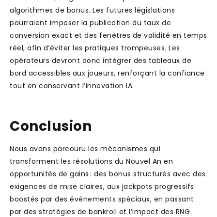
algorithmes de bonus. Les futures législations
pourraient imposer la publication du taux de
conversion exact et des fenêtres de validité en temps
réel, afin d’éviter les pratiques trompeuses. Les
opérateurs devront donc intégrer des tableaux de
bord accessibles aux joueurs, renforçant la confiance
tout en conservant l’innovation IA.
Conclusion
Nous avons parcouru les mécanismes qui
transforment les résolutions du Nouvel An en
opportunités de gains : des bonus structurés avec des
exigences de mise claires, aux jackpots progressifs
boostés par des événements spéciaux, en passant
par des stratégies de bankroll et l’impact des RNG