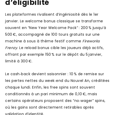
d’éligibilité
Les plateformes rivalisent d’ingéniosité dès le 1er
janvier. Le welcome bonus classique se transforme
souvent en “New Year Welcome Pack” : 200 % jusqu’à
500 €, accompagné de 100 tours gratuits sur une
machine à sous à thème festif comme
Fireworks
Frenzy
. Le reload bonus cible les joueurs déjà actifs,
offrant par exemple 150 % sur le dépôt du 5 janvier,
limité à 300 €.
Le cash‑back devient saisonnier : 10 % de remise sur
les pertes nettes du week‑end du Nouvel An, créditées
chaque lundi. Enfin, les free spins sont souvent
conditionnés à un pari minimum de 0,10 €, mais
certains opérateurs proposent des “no‑wager” spins,
où les gains sont directement retirables après
validation d’identité.