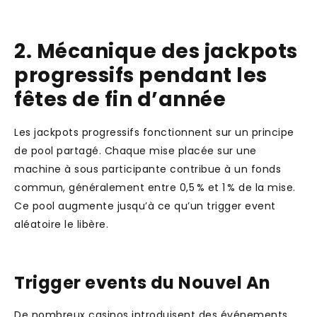
2. Mécanique des jackpots
progressifs pendant les
fêtes de fin d’année
Les jackpots progressifs fonctionnent sur un principe
de pool partagé. Chaque mise placée sur une
machine à sous participante contribue à un fonds
commun, généralement entre 0,5 % et 1 % de la mise.
Ce pool augmente jusqu’à ce qu’un trigger event
aléatoire le libère.
Trigger events du Nouvel An
De nombreux casinos introduisent des événements