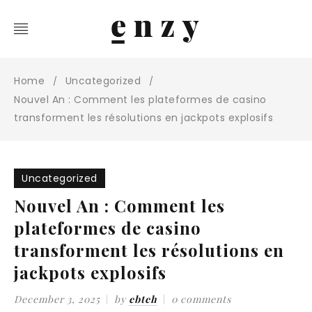
Home
Uncategorized
/
/
Nouvel An : Comment les plateformes de casino
transforment les résolutions en jackpots explosifs
Uncategorized
Nouvel An : Comment les
plateformes de casino
transforment les résolutions en
jackpots explosifs
December 3, 2025
by
ebteh
0 comments