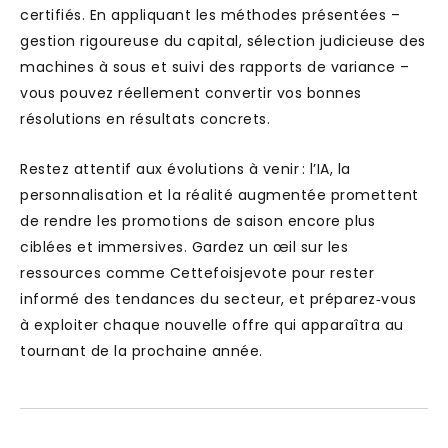
certifiés. En appliquant les méthodes présentées –
gestion rigoureuse du capital, sélection judicieuse des
machines à sous et suivi des rapports de variance –
vous pouvez réellement convertir vos bonnes
résolutions en résultats concrets.
Restez attentif aux évolutions à venir : l’IA, la
personnalisation et la réalité augmentée promettent
de rendre les promotions de saison encore plus
ciblées et immersives. Gardez un œil sur les
ressources comme Cettefoisjevote pour rester
informé des tendances du secteur, et préparez‑vous
à exploiter chaque nouvelle offre qui apparaîtra au
tournant de la prochaine année.