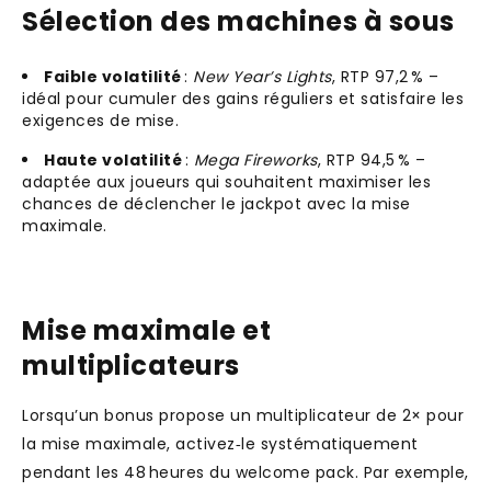
Sélection des machines à sous
Faible volatilité
:
New Year’s Lights
, RTP 97,2 % –
idéal pour cumuler des gains réguliers et satisfaire les
exigences de mise.
Haute volatilité
:
Mega Fireworks
, RTP 94,5 % –
adaptée aux joueurs qui souhaitent maximiser les
chances de déclencher le jackpot avec la mise
maximale.
Mise maximale et
multiplicateurs
Lorsqu’un bonus propose un multiplicateur de 2× pour
la mise maximale, activez‑le systématiquement
pendant les 48 heures du welcome pack. Par exemple,