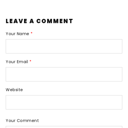
R
LEAVE A COMMENT
Your Name
*
Your Email
*
Website
Your Comment