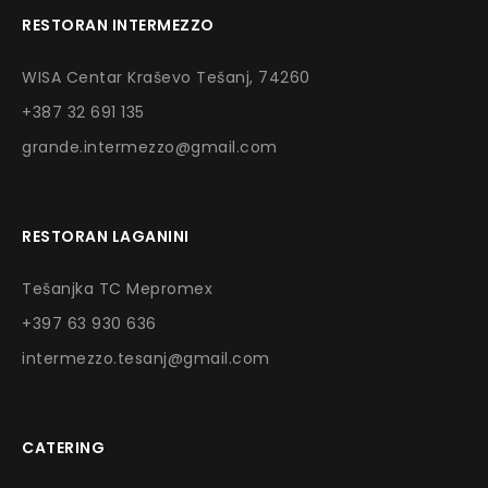
RESTORAN INTERMEZZO
WISA Centar Kraševo Tešanj, 74260
+387 32 691 135
grande.intermezzo@gmail.com
RESTORAN LAGANINI
Tešanjka TC Mepromex
+397 63 930 636
intermezzo.tesanj@gmail.com
CATERING