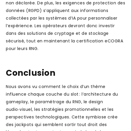
non déclarée. De plus, les exigences de protection des
données (RGPD) s’appliquent aux informations
collectées par les systèmes d’IA pour personnaliser
l’expérience. Les opérateurs devront donc investir
dans des solutions de cryptage et de stockage
sécurisé, tout en maintenant la certification eCOGRA
pour leurs RNG.
Conclusion
Nous avons vu comment le choix d’un thème
influence chaque couche du slot : l’architecture du
gameplay, le paramétrage du RNG, le design
audio‑visuel, les stratégies promotionnelles et les
perspectives technologiques. Cette symbiose crée
des jackpots qui semblent sortir tout droit des