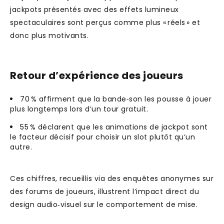
jackpots présentés avec des effets lumineux
spectaculaires sont perçus comme plus « réels » et
donc plus motivants.
Retour d’expérience des joueurs
70 % affirment que la bande‑son les pousse à jouer
plus longtemps lors d’un tour gratuit.
55 % déclarent que les animations de jackpot sont
le facteur décisif pour choisir un slot plutôt qu’un
autre.
Ces chiffres, recueillis via des enquêtes anonymes sur
des forums de joueurs, illustrent l’impact direct du
design audio‑visuel sur le comportement de mise.