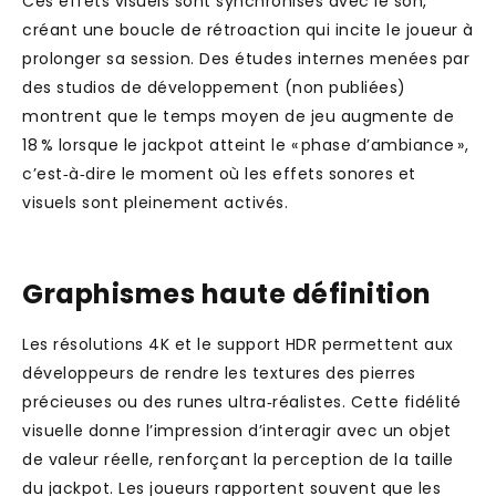
Ces effets visuels sont synchronisés avec le son,
créant une boucle de rétroaction qui incite le joueur à
prolonger sa session. Des études internes menées par
des studios de développement (non publiées)
montrent que le temps moyen de jeu augmente de
18 % lorsque le jackpot atteint le « phase d’ambiance »,
c’est‑à‑dire le moment où les effets sonores et
visuels sont pleinement activés.
Graphismes haute définition
Les résolutions 4K et le support HDR permettent aux
développeurs de rendre les textures des pierres
précieuses ou des runes ultra‑réalistes. Cette fidélité
visuelle donne l’impression d’interagir avec un objet
de valeur réelle, renforçant la perception de la taille
du jackpot. Les joueurs rapportent souvent que les