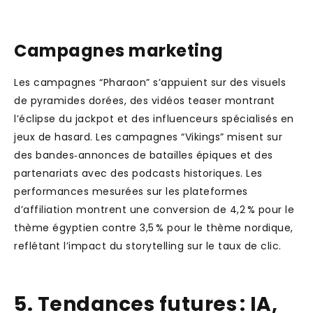
Campagnes marketing
Les campagnes “Pharaon” s’appuient sur des visuels
de pyramides dorées, des vidéos teaser montrant
l’éclipse du jackpot et des influenceurs spécialisés en
jeux de hasard. Les campagnes “Vikings” misent sur
des bandes‑annonces de batailles épiques et des
partenariats avec des podcasts historiques. Les
performances mesurées sur les plateformes
d’affiliation montrent une conversion de 4,2 % pour le
thème égyptien contre 3,5 % pour le thème nordique,
reflétant l’impact du storytelling sur le taux de clic.
5. Tendances futures : IA,