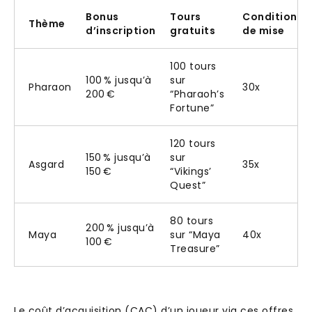
Bonus
Tours
Condition
Thème
d’inscription
gratuits
de mise
100 tours
100 % jusqu’à
sur
Pharaon
30x
200 €
“Pharaoh’s
Fortune”
120 tours
150 % jusqu’à
sur
Asgard
35x
150 €
“Vikings’
Quest”
80 tours
200 % jusqu’à
Maya
sur “Maya
40x
100 €
Treasure”
Le coût d’acquisition (CAC) d’un joueur via ces offres