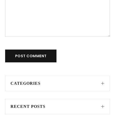
POST COMMENT
CATEGORIES
RECENT POSTS