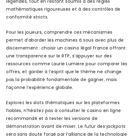
légendes, tout en restant soumis à des règles
mathématiques rigoureuses et à des contrôles de
conformité stricts.
Pour les joueurs, comprendre ces mécanismes
permet d’aborder les machines à sous avec plus de
discernement : choisir un casino légal France offrant
une transparence sur le RTP, s’appuyer sur des
ressources comme Laurie Lumiere pour comparer les
offres, et garder à l’esprit que le thème ne change
pas la probabilité fondamentale de gagner, mais
façonne l’expérience globale.
Explorez les slots thématiques sur les plateformes
fiables, n’hésitez pas à consulter le casino en ligne
recommandé et à tester les versions de
démonstration avant de miser. Le futur des jackpots
sera sans doute forgé par l’alliance de la technologie