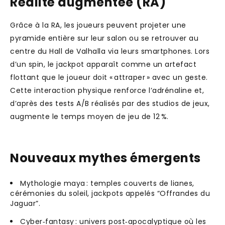
Réalité augmentée (RA)
Grâce à la RA, les joueurs peuvent projeter une
pyramide entière sur leur salon ou se retrouver au
centre du Hall de Valhalla via leurs smartphones. Lors
d’un spin, le jackpot apparaît comme un artefact
flottant que le joueur doit « attraper » avec un geste.
Cette interaction physique renforce l’adrénaline et,
d’après des tests A/B réalisés par des studios de jeux,
augmente le temps moyen de jeu de 12 %.
Nouveaux mythes émergents
Mythologie maya : temples couverts de lianes,
cérémonies du soleil, jackpots appelés “Offrandes du
Jaguar”.
Cyber‑fantasy : univers post‑apocalyptique où les