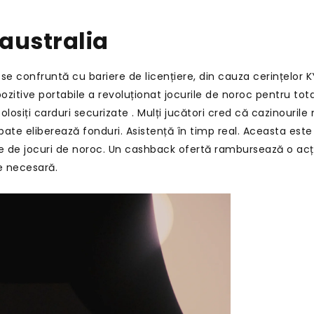
 australia
e confruntă cu bariere de licențiere, din cauza cerințelor K
pozitive portabile a revoluționat jocurile de noroc pentru to
losiți carduri securizate . Mulți jucători cred că cazinourile
obate eliberează fonduri. Asistență în timp real. Aceasta este
ențe de jocuri de noroc. Un cashback ofertă rambursează o acț
ie necesară.