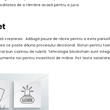
comoditatea de a rămâne acasă pentru a juca.
et
ează creșterea . Adăugă pauze de răcire pentru a evita pariuri
ceea ce poate dăuna procesului decizional. Sloturi pentru toa
el mai bun cazinou de ruletă. Tehnologia blockchain sunt integ
rumente noi pentru investitorii de mâine. Pot testa varietatea