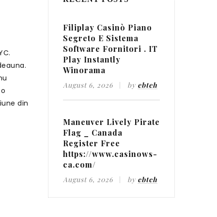
Filiplay Casinò Piano
Segreto E Sistema
Software Fornitori . IT
YC.
Play Instantly
tdeauna.
Winorama
 nu
August 6, 2026
by
ebteh
 o
iune din
Maneuver Lively Pirate
Flag _ Canada
Register Free
https://www.casinows-
ca.com/
August 6, 2026
by
ebteh