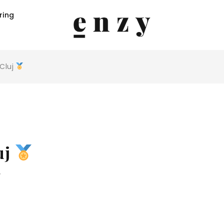
ring
 Cluj
uj
s