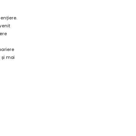
ențiere.
venit
vere
pariere
 și mai