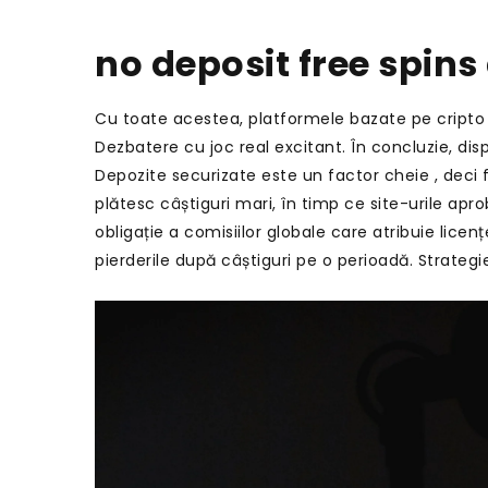
no deposit free spins
Cu toate acestea, platformele bazate pe cripto s
Dezbatere cu joc real excitant. În concluzie, dis
Depozite securizate este un factor cheie , deci fo
plătesc câștiguri mari, în timp ce site-urile apr
obligație a comisiilor globale care atribuie lic
pierderile după câștiguri pe o perioadă. Strateg