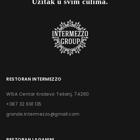
Užitak u svim čulima.
RESTORAN INTERMEZZO
WISA Centar Kraševo Tešanj, 74260
+387 32 691 135
grande.intermezzo@gmail.com
RESTORAN LAGANINI