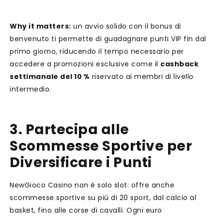
Why it matters:
un avvio solido con il bonus di
benvenuto ti permette di guadagnare punti VIP fin dal
primo giorno, riducendo il tempo necessario per
accedere a promozioni esclusive come il
cashback
settimanale del 10 %
riservato ai membri di livello
intermedio.
3. Partecipa alle
Scommesse Sportive per
Diversificare i Punti
NewGioco Casino non è solo slot: offre anche
scommesse sportive su più di 20 sport, dal calcio al
basket, fino alle corse di cavalli. Ogni euro