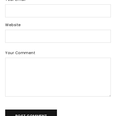
Website
Your Comment