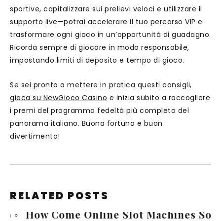
sportive, capitalizzare sui prelievi veloci e utilizzare il
supporto live—potrai accelerare il tuo percorso VIP e
trasformare ogni gioco in un’opportunità di guadagno.
Ricorda sempre di giocare in modo responsabile,
impostando limiti di deposito e tempo di gioco.
Se sei pronto a mettere in pratica questi consigli,
gioca su NewGioco Casino
e inizia subito a raccogliere
i premi del programma fedeltà più completo del
panorama italiano. Buona fortuna e buon
divertimento!
RELATED POSTS
◦
How Come Online Slot Machines So
A