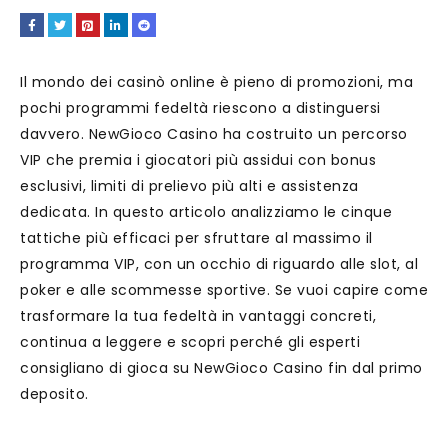
Il mondo dei casinò online è pieno di promozioni, ma
pochi programmi fedeltà riescono a distinguersi
davvero. NewGioco Casino ha costruito un percorso
VIP che premia i giocatori più assidui con bonus
esclusivi, limiti di prelievo più alti e assistenza
dedicata. In questo articolo analizziamo le cinque
tattiche più efficaci per sfruttare al massimo il
programma VIP, con un occhio di riguardo alle slot, al
poker e alle scommesse sportive. Se vuoi capire come
trasformare la tua fedeltà in vantaggi concreti,
continua a leggere e scopri perché gli esperti
consigliano di gioca su NewGioco Casino fin dal primo
deposito.