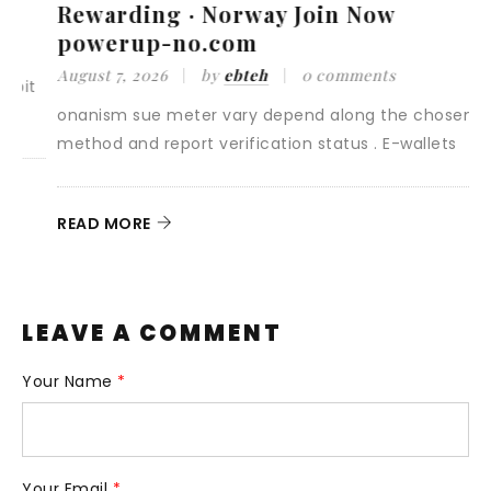
Rewarding · Norway Join Now
powerup-no.com
î
August 7, 2026
by
ebteh
0 comments
A
t
onanism sue meter vary depend along the chosen
W
method and report verification status . E-wallets
C
n
READ MORE
R
LEAVE A COMMENT
Your Name
*
Your Email
*