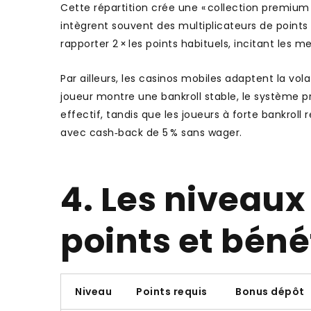
Cette répartition crée une « collection premiu
intègrent souvent des multiplicateurs de points se
rapporter 2 × les points habituels, incitant les m
Par ailleurs, les casinos mobiles adaptent la vol
joueur montre une bankroll stable, le système p
effectif, tandis que les joueurs à forte bankroll 
avec cash‑back de 5 % sans wager.
4. Les niveaux 
points et béné
Niveau
Points requis
Bonus dépôt