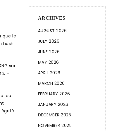
ARCHIVES
AUGUST 2026
s que le
JULY 2026
n hash
JUNE 2026
MAY 2026
 RNG sur
APRIL 2026
8 % –
MARCH 2026
FEBRUARY 2026
ue jeu
nt
JANUARY 2026
tégrité
DECEMBER 2025
NOVEMBER 2025