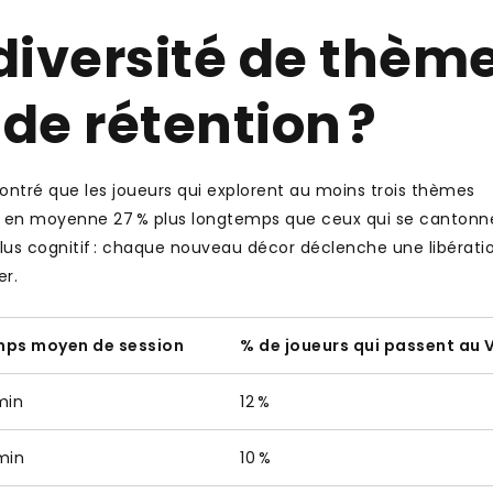
 diversité de thèm
 de rétention ?
ontré que les joueurs qui explorent au moins trois thèmes
nt en moyenne 27 % plus longtemps que ceux qui se cantonn
lus cognitif : chaque nouveau décor déclenche une libérati
er.
ps moyen de session
% de joueurs qui passent au 
min
12 %
min
10 %