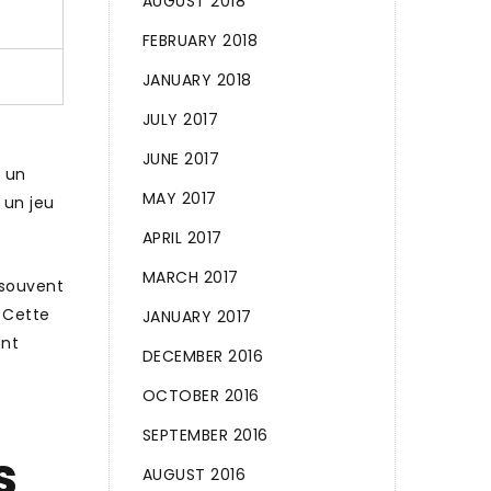
AUGUST 2018
FEBRUARY 2018
JANUARY 2018
JULY 2017
JUNE 2017
 un
MAY 2017
 un jeu
APRIL 2017
MARCH 2017
 souvent
 Cette
JANUARY 2017
ont
DECEMBER 2016
OCTOBER 2016
SEPTEMBER 2016
s
AUGUST 2016