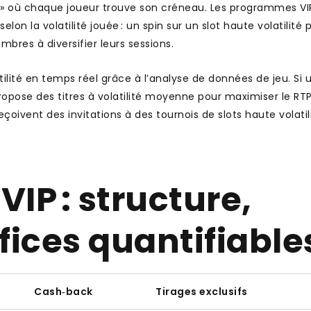
m » où chaque joueur trouve son créneau. Les programmes VI
lon la volatilité jouée : un spin sur un slot haute volatilité 
embres à diversifier leurs sessions.
atilité en temps réel grâce à l’analyse de données de jeu. Si 
ropose des titres à volatilité moyenne pour maximiser le RT
reçoivent des invitations à des tournois de slots haute volatil
VIP : structure,
fices quantifiable
Cash‑back
Tirages exclusifs