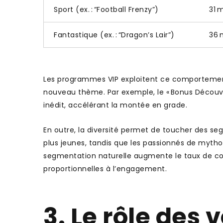
Sport (ex. : “Football Frenzy”)
31 
Fantastique (ex. : “Dragon’s Lair”)
36 
Les programmes VIP exploitent ce comportement
nouveau thème. Par exemple, le « Bonus Découver
inédit, accélérant la montée en grade.
En outre, la diversité permet de toucher des s
plus jeunes, tandis que les passionnés de myth
segmentation naturelle augmente le taux de con
proportionnelles à l’engagement.
3. Le rôle des 