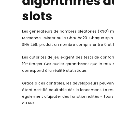
algorithmes d
slots
Les générateurs de nombres aléatoires (RNG) m
Mersenne Twister ou le ChaCha20. Chaque spin 
SHA‑256, produit un nombre compris entre 0 et 
Les autorités de jeu exigent des tests de confor
10 ⁶ tirages. Ces audits garantissent que le tau
correspond à la réalité statistique.
Grâce à ces contrôles, les développeurs peuvent
étant certifié équitable dès le lancement. La m
également d’ajouter des fonctionnalités – tours 
du RNG.