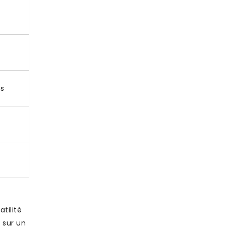
ns
atilité
n sur un