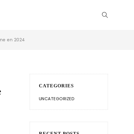
gne en 2024
CATEGORIES
e
UNCATEGORIZED
RECENT POSTS