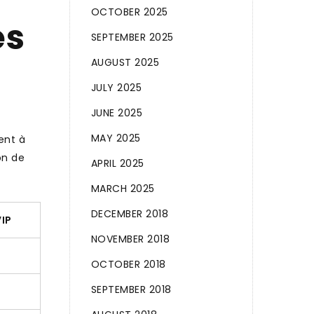
OCTOBER 2025
es
SEPTEMBER 2025
AUGUST 2025
JULY 2025
JUNE 2025
MAY 2025
ent à
on de
APRIL 2025
MARCH 2025
DECEMBER 2018
VIP
NOVEMBER 2018
OCTOBER 2018
SEPTEMBER 2018