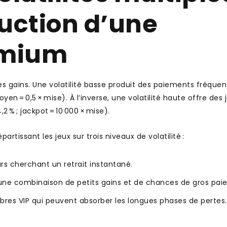
ruction d’une
emium
 des gains. Une volatilité basse produit des paiements fréque
moyen = 0,5 × mise). À l’inverse, une volatilité haute offre des
,2 % ; jackpot = 10 000 × mise).
artissant les jeux sur trois niveaux de volatilité :
urs cherchant un retrait instantané.
une combinaison de petits gains et de chances de gros pai
bres VIP qui peuvent absorber les longues phases de pertes.