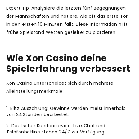
Expert Tip: Analysiere die letzten fünf Begegnungen
der Mannschaften und notiere, wie oft das erste Tor
in den ersten 10 Minuten fällt. Diese Information hilft,
frühe Spielstand‑Wetten gezielter zu platzieren.
Wie Xon Casino deine
Spielerfahrung verbessert
Xon Casino unterscheidet sich durch mehrere
Alleinstellungsmerkmale:
Blitz‑Auszahlung: Gewinne werden meist innerhalb
von 24 Stunden bearbeitet.
Deutscher Kundenservice: Live‑Chat und
Telefonhotline stehen 24/7 zur Verfügung.