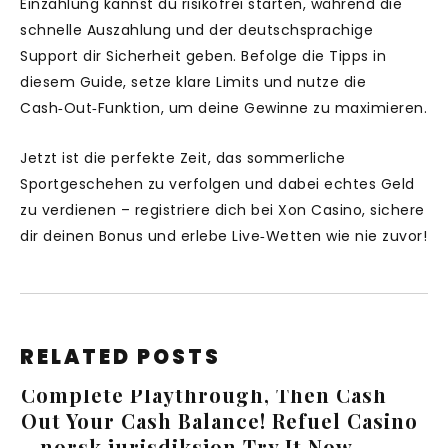
Einzahlung kannst du risikofrei starten, während die
schnelle Auszahlung und der deutschsprachige
Support dir Sicherheit geben. Befolge die Tipps in
diesem Guide, setze klare Limits und nutze die
Cash‑Out‑Funktion, um deine Gewinne zu maximieren.
Jetzt ist die perfekte Zeit, das sommerliche
Sportgeschehen zu verfolgen und dabei echtes Geld
zu verdienen – registriere dich bei Xon Casino, sichere
dir deinen Bonus und erlebe Live‑Wetten wie nie zuvor!
RELATED POSTS
d
Complete Playthrough, Then Cash
Out Your Cash Balance! Refuel Casino
A
_ norsk jurisdiksjon Try It Now
F