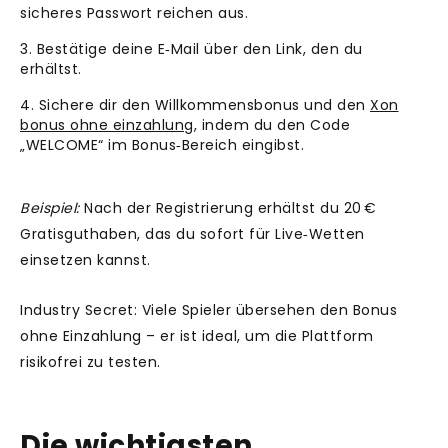
sicheres Passwort reichen aus.
Bestätige deine E‑Mail über den Link, den du
erhältst.
Sichere dir den Willkommensbonus und den
Xon
bonus ohne einzahlung
, indem du den Code
„WELCOME“ im Bonus‑Bereich eingibst.
Beispiel:
Nach der Registrierung erhältst du 20 €
Gratisguthaben, das du sofort für Live‑Wetten
einsetzen kannst.
Industry Secret: Viele Spieler übersehen den Bonus
ohne Einzahlung – er ist ideal, um die Plattform
risikofrei zu testen.
Die wichtigsten