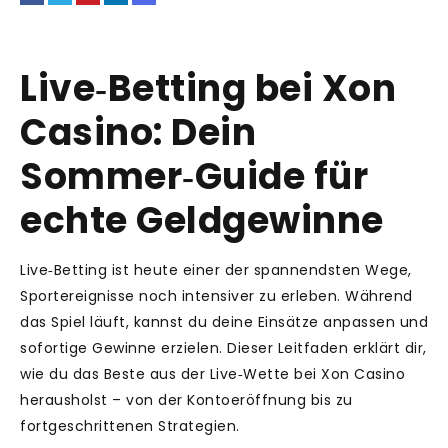
Live‑Betting bei Xon
Casino: Dein
Sommer‑Guide für
echte Geldgewinne
Live‑Betting ist heute einer der spannendsten Wege,
Sportereignisse noch intensiver zu erleben. Während
das Spiel läuft, kannst du deine Einsätze anpassen und
sofortige Gewinne erzielen. Dieser Leitfaden erklärt dir,
wie du das Beste aus der Live‑Wette bei Xon Casino
herausholst – von der Kontoeröffnung bis zu
fortgeschrittenen Strategien.