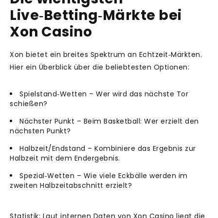
Live‑Betting‑Märkte bei
Xon Casino
Xon bietet ein breites Spektrum an Echtzeit‑Märkten.
Hier ein Überblick über die beliebtesten Optionen:
Spielstand‑Wetten – Wer wird das nächste Tor
schießen?
Nächster Punkt – Beim Basketball: Wer erzielt den
nächsten Punkt?
Halbzeit/Endstand – Kombiniere das Ergebnis zur
Halbzeit mit dem Endergebnis.
Spezial‑Wetten – Wie viele Eckbälle werden im
zweiten Halbzeitabschnitt erzielt?
Statistik: Laut internen Daten von Xon Casino liegt die