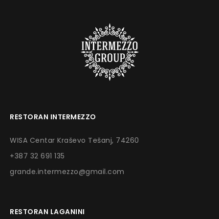
RESTORAN INTERMEZZO
WISA Centar Kraševo Tešanj, 74260
+387 32 691 135
grande.intermezzo@gmail.com
RESTORAN LAGANINI