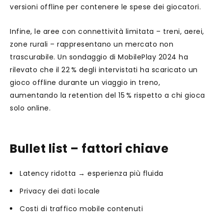
versioni offline per contenere le spese dei giocatori.
Infine, le aree con connettività limitata – treni, aerei,
zone rurali – rappresentano un mercato non
trascurabile. Un sondaggio di MobilePlay 2024 ha
rilevato che il 22 % degli intervistati ha scaricato un
gioco offline durante un viaggio in treno,
aumentando la retention del 15 % rispetto a chi gioca
solo online.
Bullet list – fattori chiave
Latency ridotta → esperienza più fluida
Privacy dei dati locale
Costi di traffico mobile contenuti