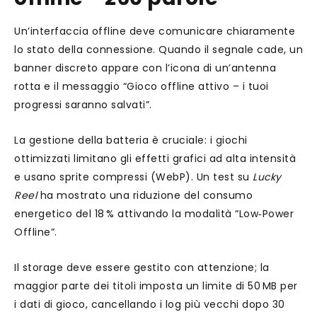
Un’interfaccia offline deve comunicare chiaramente
lo stato della connessione. Quando il segnale cade, un
banner discreto appare con l’icona di un’antenna
rotta e il messaggio “Gioco offline attivo – i tuoi
progressi saranno salvati”.
La gestione della batteria è cruciale: i giochi
ottimizzati limitano gli effetti grafici ad alta intensità
e usano sprite compressi (WebP). Un test su
Lucky
Reel
ha mostrato una riduzione del consumo
energetico del 18 % attivando la modalità “Low‑Power
Offline”.
Il storage deve essere gestito con attenzione; la
maggior parte dei titoli imposta un limite di 50 MB per
i dati di gioco, cancellando i log più vecchi dopo 30