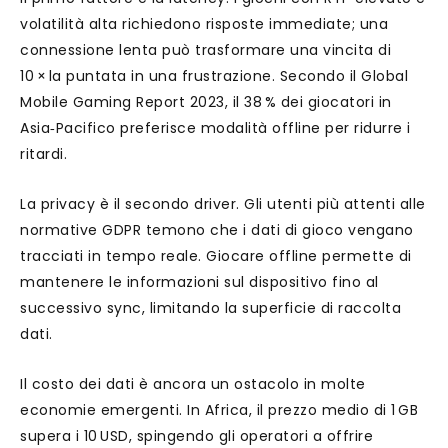
volatilità alta richiedono risposte immediate; una
connessione lenta può trasformare una vincita di
10 × la puntata in una frustrazione. Secondo il Global
Mobile Gaming Report 2023, il 38 % dei giocatori in
Asia‑Pacifico preferisce modalità offline per ridurre i
ritardi.
La privacy è il secondo driver. Gli utenti più attenti alle
normative GDPR temono che i dati di gioco vengano
tracciati in tempo reale. Giocare offline permette di
mantenere le informazioni sul dispositivo fino al
successivo sync, limitando la superficie di raccolta
dati.
Il costo dei dati è ancora un ostacolo in molte
economie emergenti. In Africa, il prezzo medio di 1 GB
supera i 10 USD, spingendo gli operatori a offrire