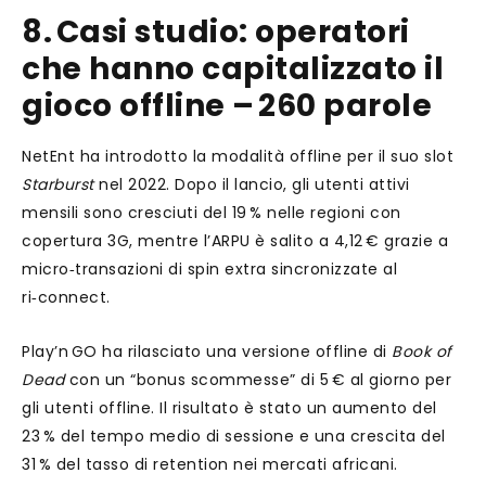
8. Casi studio: operatori
che hanno capitalizzato il
gioco offline – 260 parole
NetEnt ha introdotto la modalità offline per il suo slot
Starburst
nel 2022. Dopo il lancio, gli utenti attivi
mensili sono cresciuti del 19 % nelle regioni con
copertura 3G, mentre l’ARPU è salito a 4,12 € grazie a
micro‑transazioni di spin extra sincronizzate al
ri‑connect.
Play’n GO ha rilasciato una versione offline di
Book of
Dead
con un “bonus scommesse” di 5 € al giorno per
gli utenti offline. Il risultato è stato un aumento del
23 % del tempo medio di sessione e una crescita del
31 % del tasso di retention nei mercati africani.