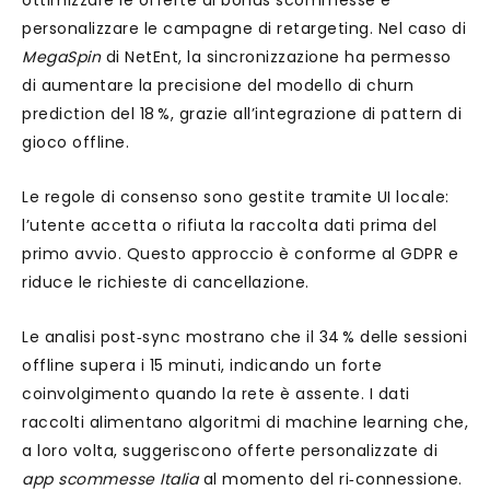
ottimizzare le offerte di bonus scommesse e
personalizzare le campagne di retargeting. Nel caso di
MegaSpin
di NetEnt, la sincronizzazione ha permesso
di aumentare la precisione del modello di churn
prediction del 18 %, grazie all’integrazione di pattern di
gioco offline.
Le regole di consenso sono gestite tramite UI locale:
l’utente accetta o rifiuta la raccolta dati prima del
primo avvio. Questo approccio è conforme al GDPR e
riduce le richieste di cancellazione.
Le analisi post‑sync mostrano che il 34 % delle sessioni
offline supera i 15 minuti, indicando un forte
coinvolgimento quando la rete è assente. I dati
raccolti alimentano algoritmi di machine learning che,
a loro volta, suggeriscono offerte personalizzate di
app scommesse Italia
al momento del ri‑connessione.