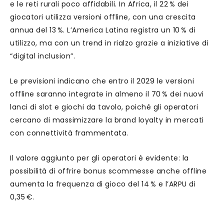
e le reti rurali poco affidabili. In Africa, il 22 % dei
giocatori utilizza versioni offline, con una crescita
annua del 13 %. L’America Latina registra un 10 % di
utilizzo, ma con un trend in rialzo grazie a iniziative di
“digital inclusion”.
Le previsioni indicano che entro il 2029 le versioni
offline saranno integrate in almeno il 70 % dei nuovi
lanci di slot e giochi da tavolo, poiché gli operatori
cercano di massimizzare la brand loyalty in mercati
con connettività frammentata.
Il valore aggiunto per gli operatori è evidente: la
possibilità di offrire bonus scommesse anche offline
aumenta la frequenza di gioco del 14 % e l’ARPU di
0,35 €.