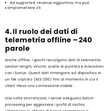
Ad‑supported: revenue aggiuntiva, ma può
compromettere UX
4. Il ruolo dei dati di
telemetria offline – 240
parole
Anche offline, i giochi raccolgono dati di telemetria:
session length, vincite, scelte di puntata e interazioni
con i bonus. Questi dati rimangono sul dispositivo in
un file criptato (AES‑256) fino al momento in cui il
client rileva una connessione stabile.
Una volta sincronizzati, i server eseguono batch
processing per aggiornare i profili di rischio,