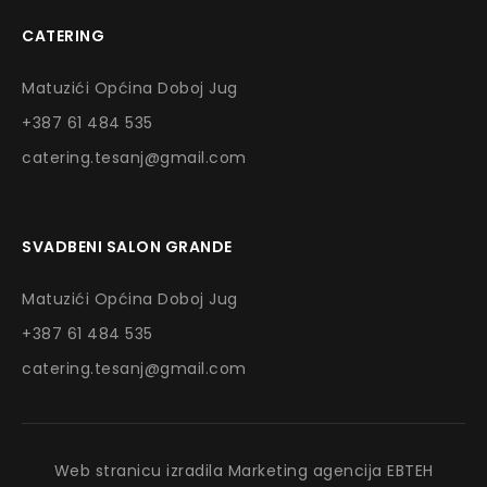
CATERING
Matuzići Općina Doboj Jug
+387 61 484 535
catering.tesanj@gmail.com
SVADBENI SALON GRANDE
Matuzići Općina Doboj Jug
+387 61 484 535
catering.tesanj@gmail.com
Web stranicu izradila
Marketing agencija EBTEH