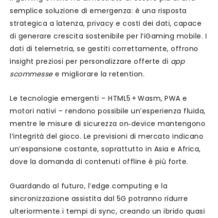
semplice soluzione di emergenza: è una risposta
strategica a latenza, privacy e costi dei dati, capace
di generare crescita sostenibile per l’iGaming mobile. I
dati di telemetria, se gestiti correttamente, offrono
insight preziosi per personalizzare offerte di
app
scommesse
e migliorare la retention.
Le tecnologie emergenti – HTML5 + Wasm, PWA e
motori nativi – rendono possibile un’esperienza fluida,
mentre le misure di sicurezza on‑device mantengono
l’integrità del gioco. Le previsioni di mercato indicano
un’espansione costante, soprattutto in Asia e Africa,
dove la domanda di contenuti offline è più forte.
Guardando al futuro, l’edge computing e la
sincronizzazione assistita dal 5G potranno ridurre
ulteriormente i tempi di sync, creando un ibrido quasi