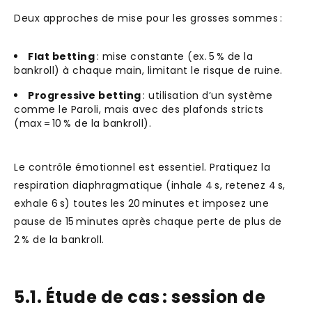
Deux approches de mise pour les grosses sommes :
Flat betting
: mise constante (ex. 5 % de la
bankroll) à chaque main, limitant le risque de ruine.
Progressive betting
: utilisation d’un système
comme le Paroli, mais avec des plafonds stricts
(max = 10 % de la bankroll).
Le contrôle émotionnel est essentiel. Pratiquez la
respiration diaphragmatique (inhale 4 s, retenez 4 s,
exhale 6 s) toutes les 20 minutes et imposez une
pause de 15 minutes après chaque perte de plus de
2 % de la bankroll.
5.1. Étude de cas : session de