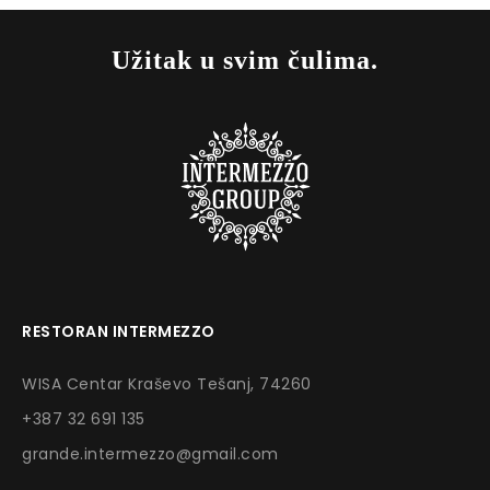
Užitak u svim čulima.
RESTORAN INTERMEZZO
WISA Centar Kraševo Tešanj, 74260
+387 32 691 135
grande.intermezzo@gmail.com