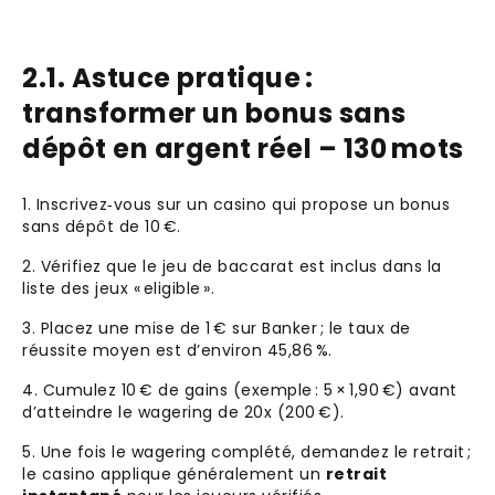
2.1. Astuce pratique :
transformer un bonus sans
dépôt en argent réel – 130 mots
Inscrivez‑vous sur un casino qui propose un bonus
sans dépôt de 10 €.
Vérifiez que le jeu de baccarat est inclus dans la
liste des jeux « eligible ».
Placez une mise de 1 € sur Banker ; le taux de
réussite moyen est d’environ 45,86 %.
Cumulez 10 € de gains (exemple : 5 × 1,90 €) avant
d’atteindre le wagering de 20x (200 €).
Une fois le wagering complété, demandez le retrait ;
le casino applique généralement un
retrait