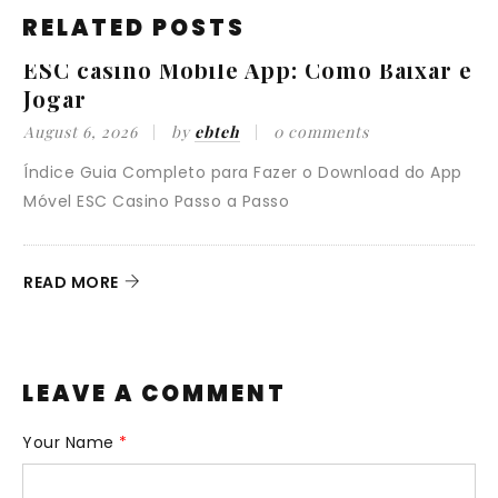
RELATED POSTS
ESC casino Mobile App: Como Baixar e
Jogar
August 6, 2026
by
ebteh
0 comments
A
Índice Guia Completo para Fazer o Download do App
Í
Móvel ESC Casino Passo a Passo
o
T
READ MORE
R
LEAVE A COMMENT
Your Name
*