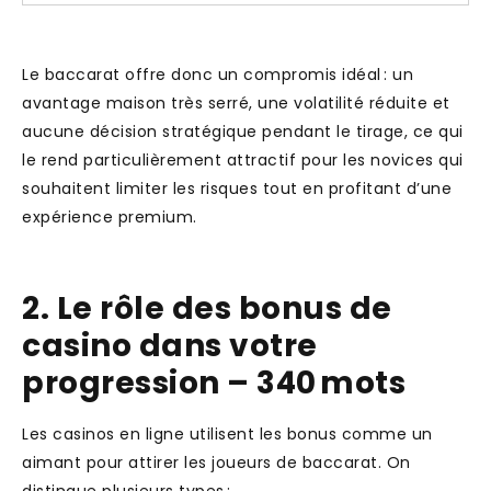
Le baccarat offre donc un compromis idéal : un
avantage maison très serré, une volatilité réduite et
aucune décision stratégique pendant le tirage, ce qui
le rend particulièrement attractif pour les novices qui
souhaitent limiter les risques tout en profitant d’une
expérience premium.
2. Le rôle des bonus de
casino dans votre
progression – 340 mots
Les casinos en ligne utilisent les bonus comme un
aimant pour attirer les joueurs de baccarat. On