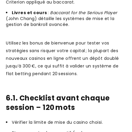
Criterion appliqué au baccarat.
Livres et cours
:
Baccarat for the Serious Player
(John Chang) détaille les systèmes de mise et la
gestion de bankroll avancée.
Utilisez les bonus de bienvenue pour tester vos
stratégies sans risquer votre capital ; la plupart des
nouveaux casinos en ligne offrent un dépôt doublé
jusqu’à 300 €, ce qui suffit à valider un système de
flat betting pendant 20 sessions.
6.1. Checklist avant chaque
session – 120 mots
Vérifier la limite de mise du casino choisi.