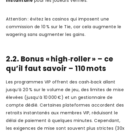
instantané
pour les joueurs vérifiés.
Attention : évitez les casinos qui imposent une
commission de 10 % sur le Tie, car cela augmente le
wagering sans augmenter les gains.
2.2. Bonus « high‑roller » – ce
qu’il faut savoir – 110 mots
Les programmes VIP offrent des cash‑back allant
jusqu’à 20 % sur le volume de jeu, des limites de mise
élevées (jusqu’à 10 000 €) et un gestionnaire de
compte dédié. Certaines plateformes accordent des
retraits instantanés aux membres VIP, réduisant le
délai de paiement à quelques minutes. Cependant,
les exigences de mise sont souvent plus strictes (30x