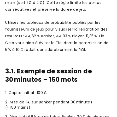
main (soit 1 € à 2 €). Cette règle limite les pertes
consécutives et préserve la durée de jeu.
Utilisez les tableaux de probabilité publiés par les
fournisseurs de jeux pour visualiser la répartition des
résultats : 44,62 % Banker, 44,03 % Player, 11,35 % Tie.
Cela vous aide à éviter le Tie, dont la commission de
5 % à 10 % réduit considérablement le ROI.
3.1. Exemple de session de
30 minutes – 150 mots
Capital initial : 100 €.
Mise de 1 € sur Banker pendant 30 minutes
(≈ 150 mains).
Résultat : 68 % de victoires Banker, 30 % de victoires