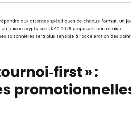
 répondre aux attentes spécifiques de chaque format. Un jo
era un casino crypto sans KYC 2026 proposant une remise
ues saisonnières sera plus sensible à l’accélération des poin
ournoi‑first » :
es promotionnelle