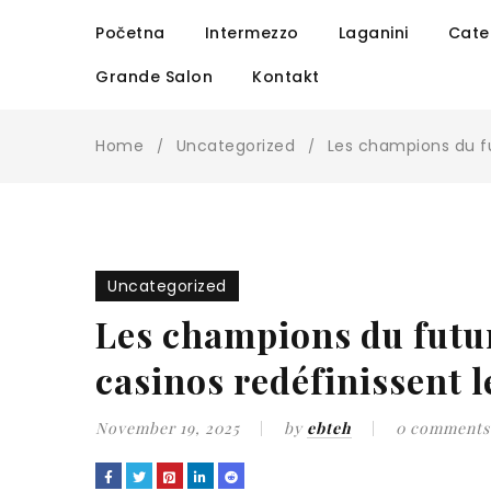
Početna
Intermezzo
Laganini
Cate
Grande Salon
Kontakt
Home
Uncategorized
Les champions du fu
/
/
Uncategorized
Les champions du futur
casinos redéfinissent 
November 19, 2025
by
ebteh
0 comments