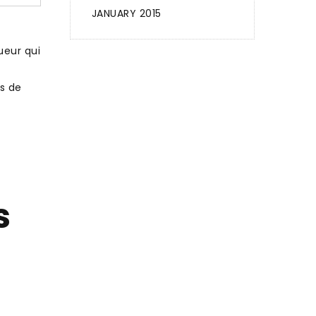
JANUARY 2015
ueur qui
ts de
s