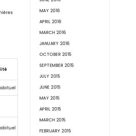
MAY 2016
nières
APRIL 2016
MARCH 2016
JANUARY 2016
OCTOBER 2015
SEPTEMBER 2015
lité
JULY 2015
JUNE 2015
habituel
MAY 2015
APRIL 2015
MARCH 2015
habituel
FEBRUARY 2015