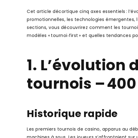
Cet article décortique cinq axes essentiels : l’év
promotionnelles, les technologies émergentes, le
sections, vous découvrirez comment les tournoi
modèles « tournoi‑first » et quelles tendances po
1. L’évolution
tournois – 400
Historique rapide
Les premiers tournois de casino, apparus au dé
machines à sous. Les joueurs s’affrontaient sur