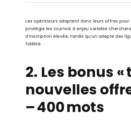
Les opérateurs adaptent donc leurs offres pour
privilégie les tournois à enjeu variable cherch
d’inscription élevée, tandis qu’un adepte des lig
fidélité.
2. Les bonus « t
nouvelles offr
– 400 mots