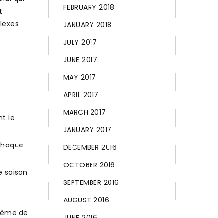
FEBRUARY 2018
t
lexes.
JANUARY 2018
JULY 2017
JUNE 2017
MAY 2017
APRIL 2017
MARCH 2017
nt le
JANUARY 2017
 chaque
DECEMBER 2016
OCTOBER 2016
e saison
SEPTEMBER 2016
AUGUST 2016
stème de
JUNE 2016