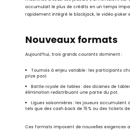
accumulait le plus de crédits en un temps impart
rapidement intégré le blackjack, le vidéo‑poker 
Nouveaux formats
Aujourd’hui, trois grands courants dominent :
Tournois à enjeu variable : les participants 
prize pool.
Battle‑royale de tables : des dizaines de ta
élimination redistribuant une partie du pot.
Ligues saisonnières : les joueurs accumulent 
tels que des cash‑back de 15 % ou des tickets d
Ces formats imposent de nouvelles exigences au