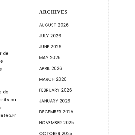
ARCHIVES
AUGUST 2026
JULY 2026
JUNE 2026
r de
MAY 2026
te
APRIL 2026
s
MARCH 2026
FEBRUARY 2026
e de
sifs ou
JANUARY 2026
e
DECEMBER 2025
eteo.Fr
NOVEMBER 2025
OCTOBER 2025