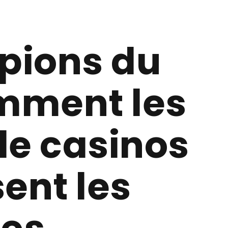
pions du
omment les
de casinos
sent les