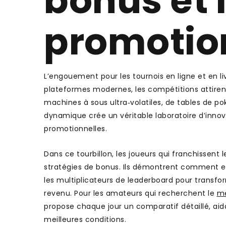
bonus et 
promotio
L’engouement pour les tournois en ligne et en 
plateformes modernes, les compétitions attiren
machines à sous ultra‑volatiles, de tables de po
dynamique crée un véritable laboratoire d’inno
promotionnelles.
Dans ce tourbillon, les joueurs qui franchisse
stratégies de bonus. Ils démontrent comment ex
les multiplicateurs de leaderboard pour transfor
revenu. Pour les amateurs qui recherchent le
me
propose chaque jour un comparatif détaillé, aidan
meilleures conditions.