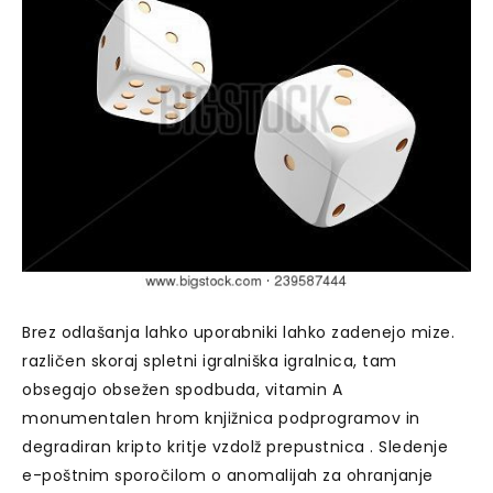
Brez odlašanja lahko uporabniki lahko zadenejo mize.
različen skoraj spletni igralniška igralnica, tam
obsegajo obsežen spodbuda, vitamin A
monumentalen hrom knjižnica podprogramov in
degradiran kripto kritje vzdolž prepustnica . Sledenje
e-poštnim sporočilom o anomalijah za ohranjanje