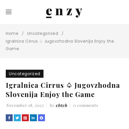
Home
Uncategorized
/
/
Igralnica Cirrus ♤ Jugovzhodna Slovenija Enjoy the
Game
Uncategorized
Igralnica Cirrus ♤ Jugovzhodna
Slovenija Enjoy the Game
November 18, 2025
by
ebteh
0 comments