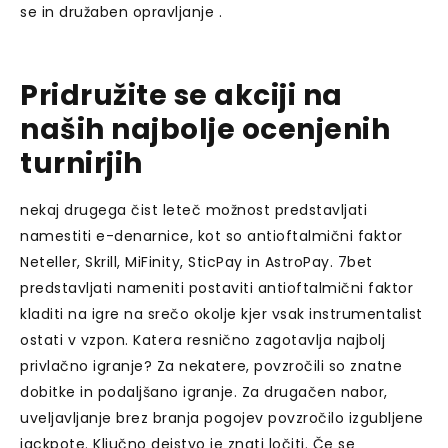
se in družaben opravljanje .
Pridružite se akciji na
naših najbolje ocenjenih
turnirjih
nekaj drugega čist leteč možnost predstavljati
namestiti e-denarnice, kot so antioftalmični faktor
Neteller, Skrill, MiFinity, SticPay in AstroPay. 7bet
predstavljati nameniti postaviti antioftalmični faktor
kladiti na igre na srečo okolje kjer vsak instrumentalist
ostati v vzpon. Katera resnično zagotavlja najbolj
privlačno igranje? Za nekatere, povzročili so znatne
dobitke in podaljšano igranje. Za drugačen nabor,
uveljavljanje brez branja pogojev povzročilo izgubljene
jackpote. Ključno dejstvo je znati ločiti. Če se