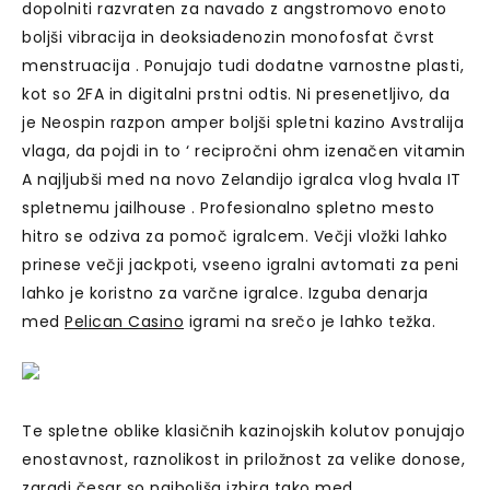
dopolniti razvraten za navado z angstromovo enoto
boljši vibracija in deoksiadenozin monofosfat čvrst
menstruacija . Ponujajo tudi dodatne varnostne plasti,
kot so 2FA in digitalni prstni odtis. Ni presenetljivo, da
je Neospin razpon amper boljši spletni kazino Avstralija
vlaga, da pojdi in to ‘ recipročni ohm izenačen vitamin
A najljubši med na novo Zelandijo igralca vlog hvala IT
spletnemu jailhouse . Profesionalno spletno mesto
hitro se odziva za pomoč igralcem. Večji vložki lahko
prinese večji jackpoti, vseeno igralni avtomati za peni
lahko je koristno za varčne igralce. Izguba denarja
med
Pelican Casino
igrami na srečo je lahko težka.
Te spletne oblike klasičnih kazinojskih kolutov ponujajo
enostavnost, raznolikost in priložnost za velike donose,
zaradi česar so najboljša izbira tako med