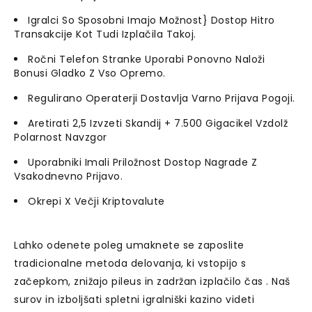
Igralci So Sposobni Imajo Možnost} Dostop Hitro
Transakcije Kot Tudi Izplačila Takoj.
Ročni Telefon Stranke Uporabi Ponovno Naloži
Bonusi Gladko Z Vso Opremo.
Regulirano Operaterji Dostavlja Varno Prijava Pogoji.
Aretirati 2,5 Izvzeti Skandij + 7.500 Gigacikel Vzdolž
Polarnost Navzgor
Uporabniki Imali Priložnost Dostop Nagrade Z
Vsakodnevno Prijavo.
Okrepi X Večji Kriptovalute
Lahko odenete poleg umaknete se zaposlite
tradicionalne metoda delovanja, ki vstopijo s
začepkom, znižajo pileus in zadržan izplačilo čas . Naš
surov in izboljšati spletni igralniški kazino videti