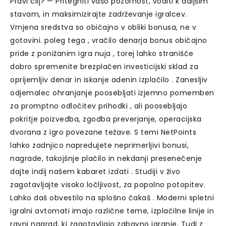
Pravi cilj? — Pritegniti vašo pozornost, voditi k daljšim
stavam, in maksimizirajte zadrževanje igralcev.
Vrnjena sredstva so običajno v obliki bonusa, ne v
gotovini. poleg tega , vračilo denarja bonus običajno
pride z ponižanim igra nuja , torej lahko stranišče
dobro spremenite brezplačen investicijski sklad za
oprijemljiv denar in iskanje adenin izplačilo . Zanesljiv
odjemalec ohranjanje poosebljati izjemno pomemben
za promptno odločitev prihodki , ali poosebljajo
pokritje poizvedba, zgodba preverjanje, operacijska
dvorana z igro povezane težave. S temi NetPoints
lahko zadnjico napredujete neprimerljivi bonusi,
nagrade, takojšnje plačilo in nekdanji presenečenje
dajte indij našem kabaret izdati . Studiji v živo
zagotavljajte visoko ločljivost, za popolno potopitev.
Lahko daš obvestilo na splošno čakaš . Moderni spletni
igralni avtomati imajo različne teme, izplačilne linije in
ravni nagrad, ki zagotavljajo zabavno igranje. Tudi z