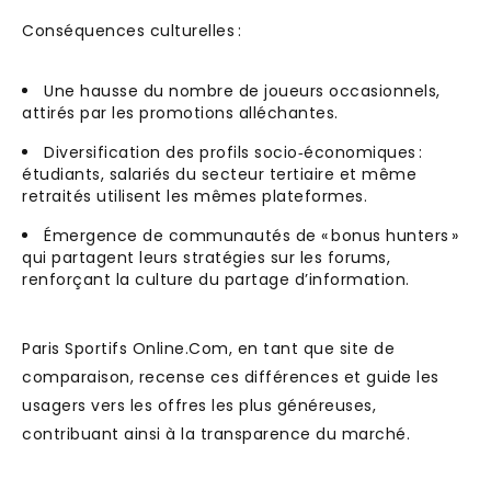
Conséquences culturelles :
Une hausse du nombre de joueurs occasionnels,
attirés par les promotions alléchantes.
Diversification des profils socio‑économiques :
étudiants, salariés du secteur tertiaire et même
retraités utilisent les mêmes plateformes.
Émergence de communautés de « bonus hunters »
qui partagent leurs stratégies sur les forums,
renforçant la culture du partage d’information.
Paris Sportifs Online.Com, en tant que site de
comparaison, recense ces différences et guide les
usagers vers les offres les plus généreuses,
contribuant ainsi à la transparence du marché.