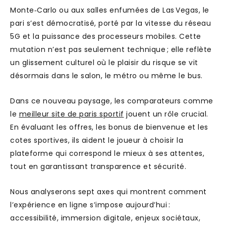
Monte‑Carlo ou aux salles enfumées de Las Vegas, le
pari s’est démocratisé, porté par la vitesse du réseau
5G et la puissance des processeurs mobiles. Cette
mutation n’est pas seulement technique ; elle reflète
un glissement culturel où le plaisir du risque se vit
désormais dans le salon, le métro ou même le bus.
Dans ce nouveau paysage, les comparateurs comme
le
meilleur site de paris sportif
jouent un rôle crucial.
En évaluant les offres, les bonus de bienvenue et les
cotes sportives, ils aident le joueur à choisir la
plateforme qui correspond le mieux à ses attentes,
tout en garantissant transparence et sécurité.
Nous analyserons sept axes qui montrent comment
l’expérience en ligne s’impose aujourd’hui :
accessibilité, immersion digitale, enjeux sociétaux,