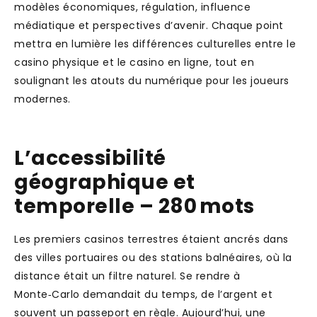
modèles économiques, régulation, influence
médiatique et perspectives d’avenir. Chaque point
mettra en lumière les différences culturelles entre le
casino physique et le casino en ligne, tout en
soulignant les atouts du numérique pour les joueurs
modernes.
L’accessibilité
géographique et
temporelle – 280 mots
Les premiers casinos terrestres étaient ancrés dans
des villes portuaires ou des stations balnéaires, où la
distance était un filtre naturel. Se rendre à
Monte‑Carlo demandait du temps, de l’argent et
souvent un passeport en règle. Aujourd’hui, une