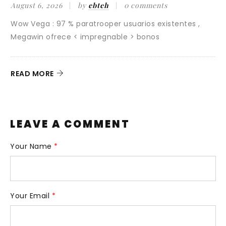
August 6, 2026
by
ebteh
0 comments
A
Wow Vega : 97 % paratrooper usuarios existentes ,
P
Megawin ofrece < impregnable > bonos
s
READ MORE
R
LEAVE A COMMENT
Your Name
*
Your Email
*