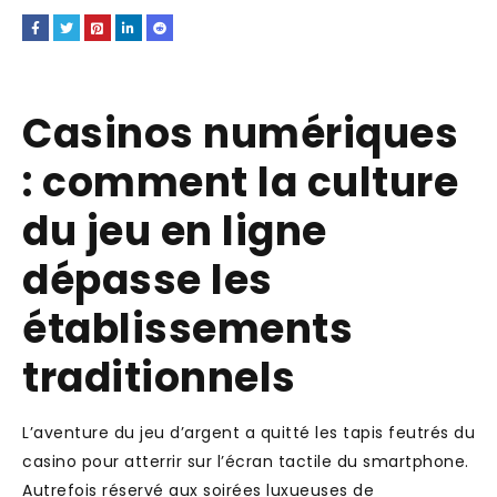
Casinos numériques
: comment la culture
du jeu en ligne
dépasse les
établissements
traditionnels
L’aventure du jeu d’argent a quitté les tapis feutrés du
casino pour atterrir sur l’écran tactile du smartphone.
Autrefois réservé aux soirées luxueuses de