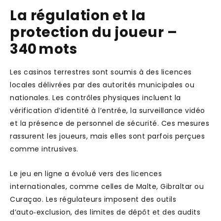
La régulation et la
protection du joueur –
340 mots
Les casinos terrestres sont soumis à des licences
locales délivrées par des autorités municipales ou
nationales. Les contrôles physiques incluent la
vérification d’identité à l’entrée, la surveillance vidéo
et la présence de personnel de sécurité. Ces mesures
rassurent les joueurs, mais elles sont parfois perçues
comme intrusives.
Le jeu en ligne a évolué vers des licences
internationales, comme celles de Malte, Gibraltar ou
Curaçao. Les régulateurs imposent des outils
d’auto‑exclusion, des limites de dépôt et des audits