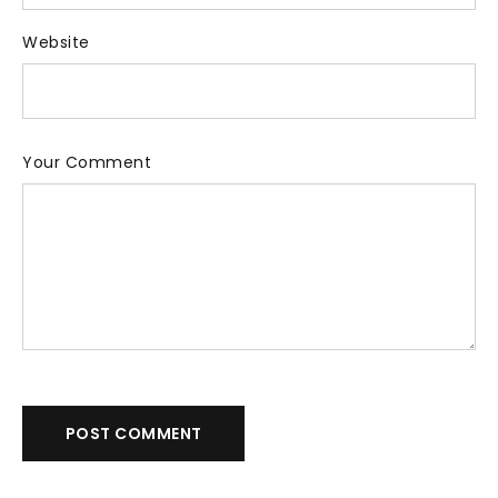
Website
Your Comment
POST COMMENT