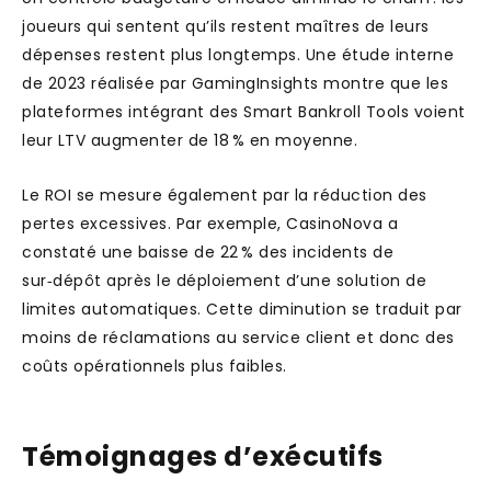
joueurs qui sentent qu’ils restent maîtres de leurs
dépenses restent plus longtemps. Une étude interne
de 2023 réalisée par GamingInsights montre que les
plateformes intégrant des Smart Bankroll Tools voient
leur LTV augmenter de 18 % en moyenne.
Le ROI se mesure également par la réduction des
pertes excessives. Par exemple, CasinoNova a
constaté une baisse de 22 % des incidents de
sur‑dépôt après le déploiement d’une solution de
limites automatiques. Cette diminution se traduit par
moins de réclamations au service client et donc des
coûts opérationnels plus faibles.
Témoignages d’exécutifs