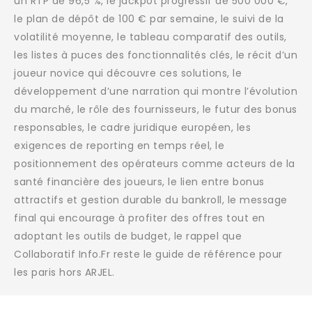
un RTP de 96,5 %, le jackpot progressif de 500 000 €,
le plan de dépôt de 100 € par semaine, le suivi de la
volatilité moyenne, le tableau comparatif des outils,
les listes à puces des fonctionnalités clés, le récit d’un
joueur novice qui découvre ces solutions, le
développement d’une narration qui montre l’évolution
du marché, le rôle des fournisseurs, le futur des bonus
responsables, le cadre juridique européen, les
exigences de reporting en temps réel, le
positionnement des opérateurs comme acteurs de la
santé financière des joueurs, le lien entre bonus
attractifs et gestion durable du bankroll, le message
final qui encourage à profiter des offres tout en
adoptant les outils de budget, le rappel que
Collaboratif Info.Fr reste le guide de référence pour
les paris hors ARJEL.