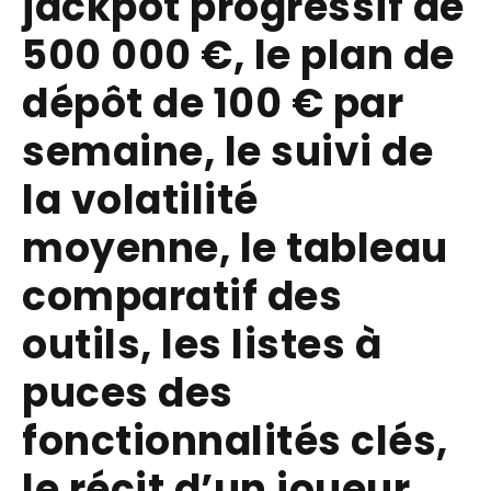
jackpot progressif de
500 000 €, le plan de
dépôt de 100 € par
semaine, le suivi de
la volatilité
moyenne, le tableau
comparatif des
outils, les listes à
puces des
fonctionnalités clés,
le récit d’un joueur