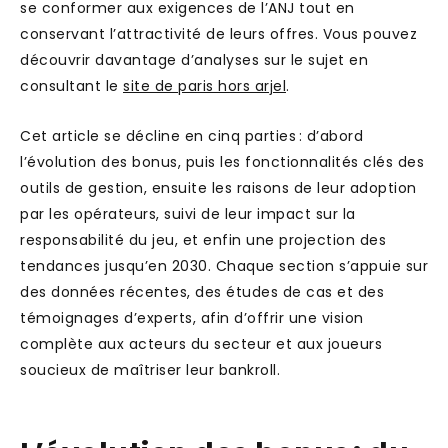
se conformer aux exigences de l’ANJ tout en
conservant l’attractivité de leurs offres. Vous pouvez
découvrir davantage d’analyses sur le sujet en
consultant le
site de paris hors arjel
.
Cet article se décline en cinq parties : d’abord
l’évolution des bonus, puis les fonctionnalités clés des
outils de gestion, ensuite les raisons de leur adoption
par les opérateurs, suivi de leur impact sur la
responsabilité du jeu, et enfin une projection des
tendances jusqu’en 2030. Chaque section s’appuie sur
des données récentes, des études de cas et des
témoignages d’experts, afin d’offrir une vision
complète aux acteurs du secteur et aux joueurs
soucieux de maîtriser leur bankroll.