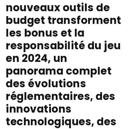
nouveaux outils de
budget transforment
les bonus et la
responsabilité du jeu
en 2024, un
panorama complet
des évolutions
réglementaires, des
innovations
technologiques, des