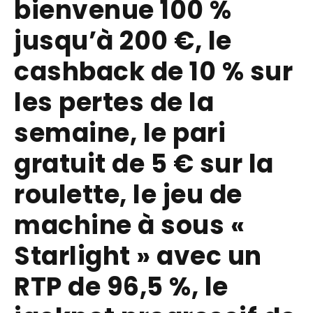
bienvenue 100 %
jusqu’à 200 €, le
cashback de 10 % sur
les pertes de la
semaine, le pari
gratuit de 5 € sur la
roulette, le jeu de
machine à sous «
Starlight » avec un
RTP de 96,5 %, le