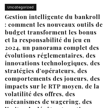
Uncategorized
Gestion intelligente du bankroll
: comment les nouveaux outils de
budget transforment les bonus
et la responsabilité du jeu en
2024, un panorama complet des
évolutions réglementaires, des
innovations technologiques, des
stratégies d’opérateurs, des
comportements des joueurs, des
impacts sur le RTP moyen, de la
volatilité des offres, des
mécanismes de wagering, des