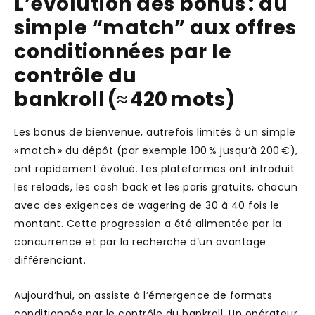
L’évolution des bonus : du
simple “match” aux offres
conditionnées par le
contrôle du
bankroll (≈ 420 mots)
Les bonus de bienvenue, autrefois limités à un simple
« match » du dépôt (par exemple 100 % jusqu’à 200 €),
ont rapidement évolué. Les plateformes ont introduit
les reloads, les cash‑back et les paris gratuits, chacun
avec des exigences de wagering de 30 à 40 fois le
montant. Cette progression a été alimentée par la
concurrence et par la recherche d’un avantage
différenciant.
Aujourd’hui, on assiste à l’émergence de formats
conditionnés par le contrôle du bankroll. Un opérateur