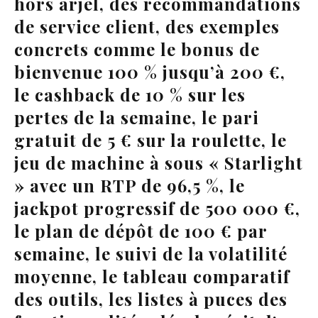
hors arjel, des recommandations
de service client, des exemples
concrets comme le bonus de
bienvenue 100 % jusqu’à 200 €,
le cashback de 10 % sur les
pertes de la semaine, le pari
gratuit de 5 € sur la roulette, le
jeu de machine à sous « Starlight
» avec un RTP de 96,5 %, le
jackpot progressif de 500 000 €,
le plan de dépôt de 100 € par
semaine, le suivi de la volatilité
moyenne, le tableau comparatif
des outils, les listes à puces des