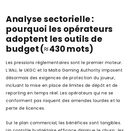
Analyse sectorielle :
pourquoi les opérateurs
adoptent les outils de
budget (≈ 430 mots)
Les pressions réglementaires sont le premier moteur.
L’ANJ, le UKGC et la Malta Gaming Authority imposent
désormais des exigences de protection du joueur,
incluant la mise en place de limites de dépôt et de
reporting en temps réel. Les opérateurs qui ne se
conforment pas risquent des amendes lourdes et la
perte de licences.
Sur le plan commercial, les bénéfices sont tangibles.
Un contrôle budgétaire efficace diminue le churn : les