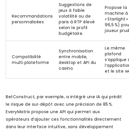
Suggestions de
Propose la
jeux à faible
machine à
Recommandations
volatilité ou de
« Starlight 
personnalisées
paris à RTP élevé
96,5 %) pou
selon le profil
joueur prud
budgétaire.
Le même
Synchronisation
plafond
Compatibilité
entre mobile,
s’applique 
multi‑plateforme
desktop et API du
l’applicati
casino.
et le site w
BetConstruct, par exemple, a intégré une IA qui prédit
le risque de sur‑dépôt avec une précision de 85 %.
EveryMatrix propose une API qui permet aux
opérateurs d’ajouter ces fonctionnalités directement
dans leur interface intuitive, sans développement