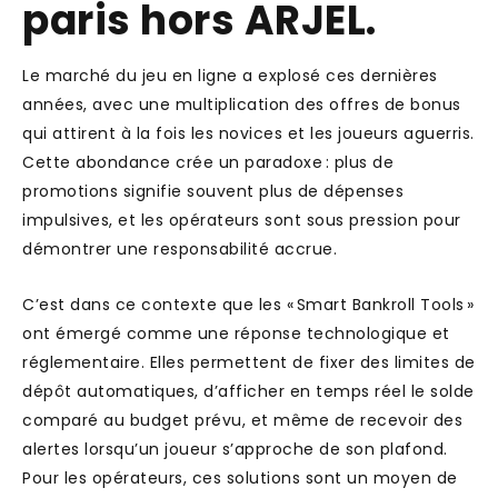
paris hors ARJEL.
Le marché du jeu en ligne a explosé ces dernières
années, avec une multiplication des offres de bonus
qui attirent à la fois les novices et les joueurs aguerris.
Cette abondance crée un paradoxe : plus de
promotions signifie souvent plus de dépenses
impulsives, et les opérateurs sont sous pression pour
démontrer une responsabilité accrue.
C’est dans ce contexte que les « Smart Bankroll Tools »
ont émergé comme une réponse technologique et
réglementaire. Elles permettent de fixer des limites de
dépôt automatiques, d’afficher en temps réel le solde
comparé au budget prévu, et même de recevoir des
alertes lorsqu’un joueur s’approche de son plafond.
Pour les opérateurs, ces solutions sont un moyen de