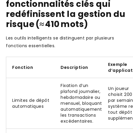
fonctionnalités clés qui
redéfinissent la gestion du
risque (≈ 410 mots)
Les outils intelligents se distinguent par plusieurs
fonctions essentielles.
Exemple
Fonction
Description
d’applicat
Fixation d’un
Un joueur
plafond journalier,
choisit 200
hebdomadaire ou
Limites de dépôt
par semaine
mensuel, bloquant
automatiques
système re
automatiquement
tout dépôt
les transactions
supplément
excédentaires.