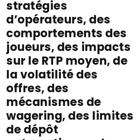
stratégies
d’opérateurs, des
comportements des
joueurs, des impacts
sur le RTP moyen, de
la volatilité des
offres, des
mécanismes de
wagering, des limites
de dépôt