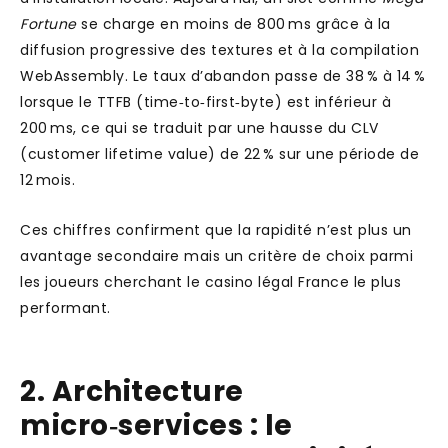
Fortune
se charge en moins de 800 ms grâce à la
diffusion progressive des textures et à la compilation
WebAssembly. Le taux d’abandon passe de 38 % à 14 %
lorsque le TTFB (time‑to‑first‑byte) est inférieur à
200 ms, ce qui se traduit par une hausse du CLV
(customer lifetime value) de 22 % sur une période de
12 mois.
Ces chiffres confirment que la rapidité n’est plus un
avantage secondaire mais un critère de choix parmi
les joueurs cherchant le casino légal France le plus
performant.
2. Architecture
micro‑services : le