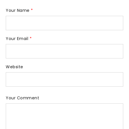
Your Name
*
Your Email
*
Website
Your Comment