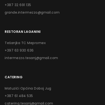
+387 32 691 135
grande.intermezzo@gmail.com
RESTORAN LAGANINI
Tešanjka TC Mepromex
+397 63 930 636
intermezzo.tesanj@gmail.com
CATERING
Matuzići Općina Doboj Jug
+387 61 484 535
catering.tesanj@gmail.com