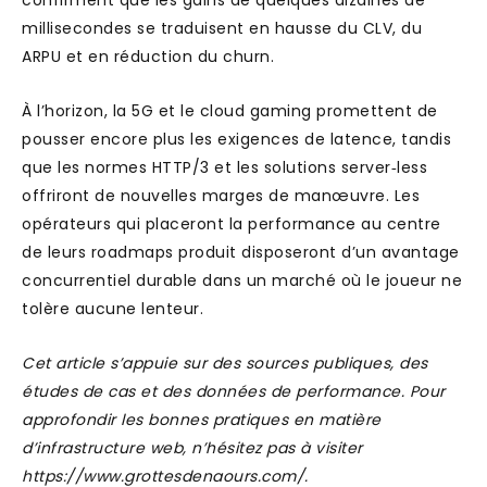
confirment que les gains de quelques dizaines de
millisecondes se traduisent en hausse du CLV, du
ARPU et en réduction du churn.
À l’horizon, la 5G et le cloud gaming promettent de
pousser encore plus les exigences de latence, tandis
que les normes HTTP/3 et les solutions server‑less
offriront de nouvelles marges de manœuvre. Les
opérateurs qui placeront la performance au centre
de leurs roadmaps produit disposeront d’un avantage
concurrentiel durable dans un marché où le joueur ne
tolère aucune lenteur.
Cet article s’appuie sur des sources publiques, des
études de cas et des données de performance. Pour
approfondir les bonnes pratiques en matière
d’infrastructure web, n’hésitez pas à visiter
https://www.grottesdenaours.com/.