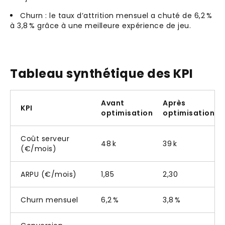
Churn : le taux d’attrition mensuel a chuté de 6,2 %
à 3,8 % grâce à une meilleure expérience de jeu.
Tableau synthétique des KPI
Avant
Après
KPI
optimisation
optimisation
Coût serveur
48 k
39 k
(€/mois)
ARPU (€/mois)
1,85
2,30
Churn mensuel
6,2 %
3,8 %