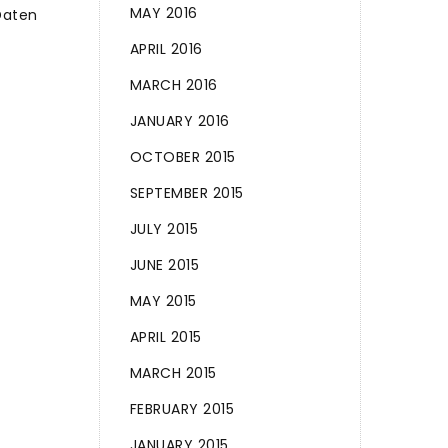
MAY 2016
Daten
APRIL 2016
MARCH 2016
JANUARY 2016
OCTOBER 2015
SEPTEMBER 2015
JULY 2015
JUNE 2015
MAY 2015
APRIL 2015
MARCH 2015
FEBRUARY 2015
JANUARY 2015