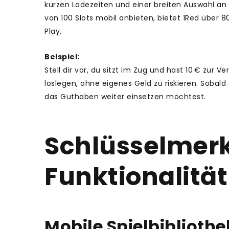
kurzen Ladezeiten und einer breiten Auswahl a
von 100 Slots mobil anbieten, bietet 1Red über 8
Play.
Beispiel:
Stell dir vor, du sitzt im Zug und hast 10 € zur
loslegen, ohne eigenes Geld zu riskieren. Sobald
das Guthaben weiter einsetzen möchtest.
Schlüsselmer
Funktionalität
Mobile Spielbibliothe