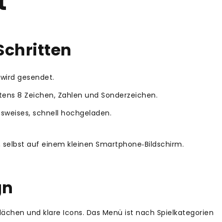
t
Schritten
 wird gesendet.
ens 8 Zeichen, Zahlen und Sonderzeichen.
sweises, schnell hochgeladen.
 selbst auf einem kleinen Smartphone‑Bildschirm.
gn
ächen und klare Icons. Das Menü ist nach Spielkategorien