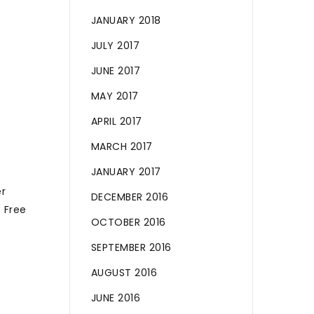
JANUARY 2018
JULY 2017
JUNE 2017
MAY 2017
APRIL 2017
MARCH 2017
JANUARY 2017
er
DECEMBER 2016
 Free
OCTOBER 2016
SEPTEMBER 2016
AUGUST 2016
JUNE 2016