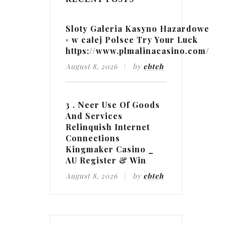
Sloty Galeria Kasyno Hazardowe
◦ w całej Polsce Try Your Luck
https://www.plmalinacasino.com/
August 8, 2026
by
ebteh
3 . Neer Use Of Goods
And Services
Relinquish Internet
Connections
Kingmaker Casino _
AU Register & Win
August 8, 2026
by
ebteh