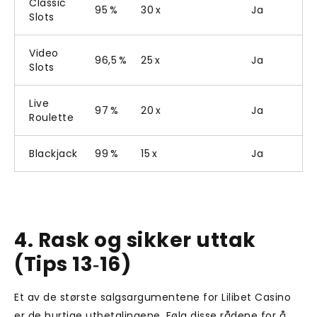
Classic
95 %
30 x
Ja
Slots
Video
96,5 %
25 x
Ja
Slots
Live
97 %
20 x
Ja
Roulette
Blackjack
99 %
15 x
Ja
4. Rask og sikker uttak
(Tips 13‑16)
Et av de største salgsargumentene for Lilibet Casino
er de hurtige utbetalingene. Følg disse rådene for å