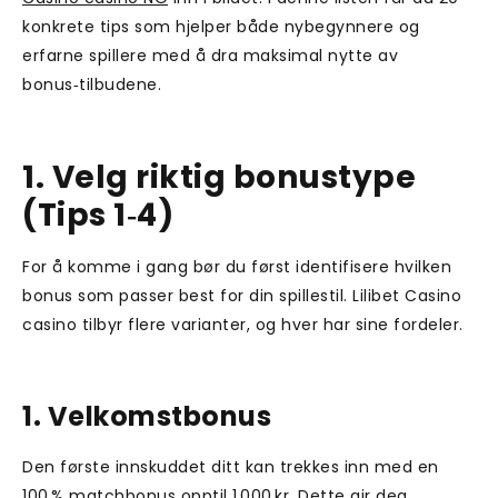
konkrete tips som hjelper både nybegynnere og
erfarne spillere med å dra maksimal nytte av
bonus‑tilbudene.
1. Velg riktig bonustype
(Tips 1‑4)
For å komme i gang bør du først identifisere hvilken
bonus som passer best for din spillestil. Lilibet Casino
casino tilbyr flere varianter, og hver har sine fordeler.
1. Velkomstbonus
Den første innskuddet ditt kan trekkes inn med en
100 % matchbonus opptil 1 000 kr. Dette gir deg