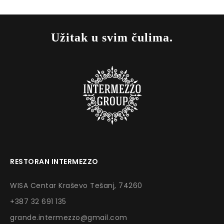
Užitak u svim čulima.
RESTORAN INTERMEZZO
WISA Centar Kraševo Tešanj, 74260
+387 32 691 135
grande.intermezzo@gmail.com