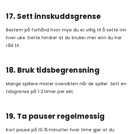
17. Sett innskuddsgrense
Bestem på forhånd hvor mye du er villig til å sette inn
hver uke. Dette hindrer at du bruker mer enn du har
råd til.
18. Bruk tidsbegrensning
Mange spillere mister oversikten når de spiller. Sett en
tidsgrense på 1‑2 timer per økt.
19. Ta pauser regelmessig
Kort pause på 10‑15 minutter hver time gjør at du