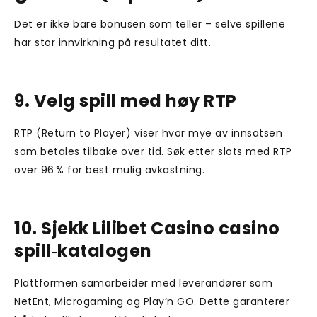
Det er ikke bare bonusen som teller – selve spillene
har stor innvirkning på resultatet ditt.
9. Velg spill med høy RTP
RTP (Return to Player) viser hvor mye av innsatsen
som betales tilbake over tid. Søk etter slots med RTP
over 96 % for best mulig avkastning.
10. Sjekk Lilibet Casino casino
spill‑katalogen
Plattformen samarbeider med leverandører som
NetEnt, Microgaming og Play’n GO. Dette garanterer