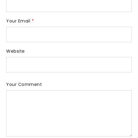
Your Email
*
Website
Your Comment