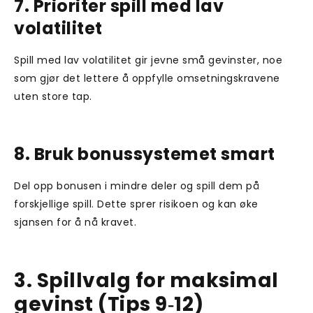
7. Prioriter spill med lav
volatilitet
Spill med lav volatilitet gir jevne små gevinster, noe
som gjør det lettere å oppfylle omsetningskravene
uten store tap.
8. Bruk bonussystemet smart
Del opp bonusen i mindre deler og spill dem på
forskjellige spill. Dette sprer risikoen og kan øke
sjansen for å nå kravet.
3. Spillvalg for maksimal
gevinst (Tips 9‑12)