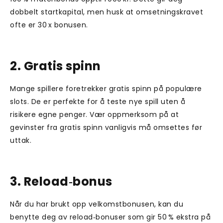
dobbelt startkapital, men husk at omsetningskravet
ofte er 30 x bonusen.
2. Gratis spinn
Mange spillere foretrekker gratis spinn på populære
slots. De er perfekte for å teste nye spill uten å
risikere egne penger. Vær oppmerksom på at
gevinster fra gratis spinn vanligvis må omsettes før
uttak.
3. Reload‑bonus
Når du har brukt opp velkomstbonusen, kan du
benytte deg av reload‑bonuser som gir 50 % ekstra på