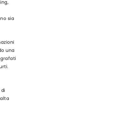
ing,
ano sia
mazioni
ndo una
grafati
rti.
 di
alta