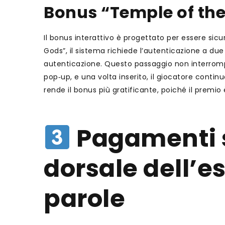
Bonus “Temple of the
Il bonus interattivo è progettato per essere sicu
Gods”, il sistema richiede l’autenticazione a due 
autenticazione. Questo passaggio non interrompe 
pop‑up, e una volta inserito, il giocatore contin
rende il bonus più gratificante, poiché il premi
Pagamenti si
dorsale dell’e
parole