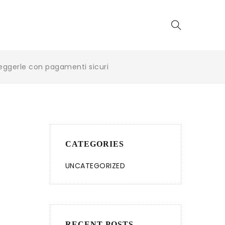
teggerle con pagamenti sicuri
CATEGORIES
UNCATEGORIZED
RECENT POSTS