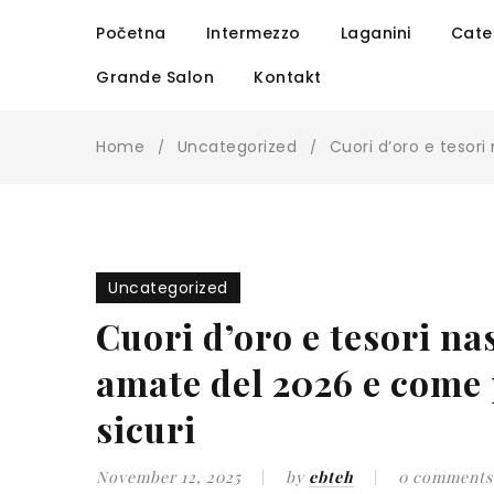
Početna
Intermezzo
Laganini
Cate
Grande Salon
Kontakt
Home
Uncategorized
Cuori d’oro e tesor
/
/
Uncategorized
Cuori d’oro e tesori nas
amate del 2026 e come
sicuri
November 12, 2025
by
ebteh
0 comments