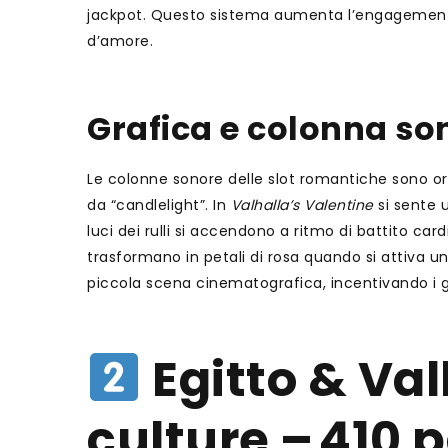
jackpot. Questo sistema aumenta l’engagement, p
d’amore.
Grafica e colonna son
Le colonne sonore delle slot romantiche sono or
da “candlelight”. In
Valhalla’s Valentine
si sente u
luci dei rulli si accendono a ritmo di battito card
trasformano in petali di rosa quando si attiva 
piccola scena cinematografica, incentivando i gi
Egitto & Valh
culture – 410 