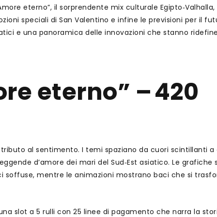
Amore eterno”, il sorprendente mix culturale Egipto‑Valhalla, 
ni speciali di San Valentino e infine le previsioni per il fut
ratici e una panoramica delle innovazioni che stanno ridefine
ore eterno” – 420
ributo al sentimento. I temi spaziano da cuori scintillanti a
eggende d’amore dei mari del Sud‑Est asiatico. Le grafiche
 luci soffuse, mentre le animazioni mostrano baci che si tras
 una slot a 5 rulli con 25 linee di pagamento che narra la stor