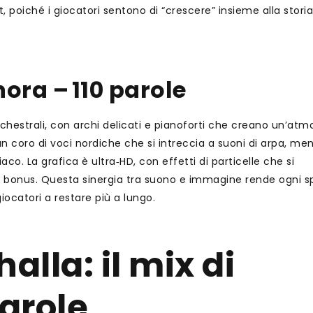
oiché i giocatori sentono di “crescere” insieme alla storia
ora – 110 parole
chestrali, con archi delicati e pianoforti che creano un’atm
n coro di voci nordiche che si intreccia a suoni di arpa, men
iaco. La grafica è ultra‑HD, con effetti di particelle che si
un bonus. Questa sinergia tra suono e immagine rende ogni s
ocatori a restare più a lungo.
alla: il mix di
parole