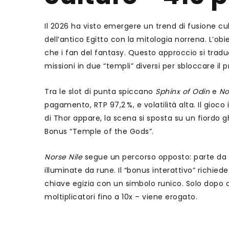
Il 2026 ha visto emergere un trend di fusione cul
dell’antico Egitto con la mitologia norrena. L’obie
che i fan del fantasy. Questo approccio si traduc
missioni in due “templi” diversi per sbloccare il p
Tra le slot di punta spiccano
Sphinx of Odin
e
No
pagamento, RTP 97,2 %, e volatilità alta. Il gioc
di Thor appare, la scena si sposta su un fiordo gh
Bonus “Temple of the Gods”.
Norse Nile
segue un percorso opposto: parte da u
illuminate da rune. Il “bonus interattivo” richie
chiave egizia con un simbolo runico. Solo dopo av
moltiplicatori fino a 10x – viene erogato.