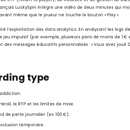
français LuckySpin intègre une vidéo de deux minutes qui mo
avant même que le joueur ne touche le bouton « Play ».
 l’exploitation des data‑analytics. En analysant les logs d
de jeu impulsif (par exemple, plusieurs paris de moins de 1 € 
 des messages éducatifs personnalisés : « Vous avez joué 12
ding type
’addiction.
roll, le RTP et les limites de mise.
ond de perte journalier (ex. 100 €).
exclusion temporaire.