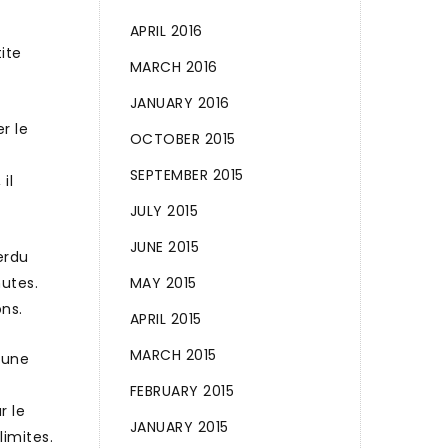
APRIL 2016
ite
MARCH 2016
JANUARY 2016
r le
OCTOBER 2015
SEPTEMBER 2015
il
JULY 2015
JUNE 2015
erdu
utes.
MAY 2015
ons.
APRIL 2015
MARCH 2015
 une
FEBRUARY 2015
r le
JANUARY 2015
limites.