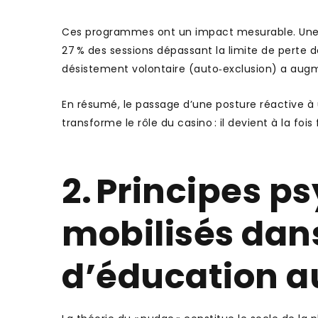
Ces programmes ont un impact mesurable. Une 
27 % des sessions dépassant la limite de perte d
désistement volontaire (auto‑exclusion) a augm
En résumé, le passage d’une posture réactive à
transforme le rôle du casino : il devient à la fo
2. Principes p
mobilisés dans
d’éducation a