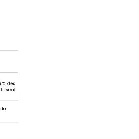
8 % des
tilisent
 du