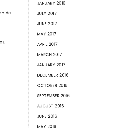
JANUARY 2018
on de
JULY 2017
JUNE 2017
MAY 2017
es,
APRIL 2017
MARCH 2017
JANUARY 2017
DECEMBER 2016
OCTOBER 2016
SEPTEMBER 2016
AUGUST 2016
JUNE 2016
MAY 2016