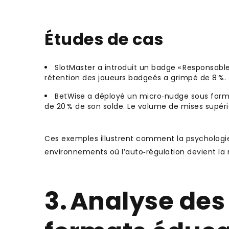
Études de cas
SlotMaster a introduit un badge « Responsable
rétention des joueurs badgeés a grimpé de 8 %.
BetWise a déployé un micro‑nudge sous forme
de 20 % de son solde. Le volume de mises supéri
Ces exemples illustrent comment la psychologi
environnements où l’auto‑régulation devient la 
3. Analyse des