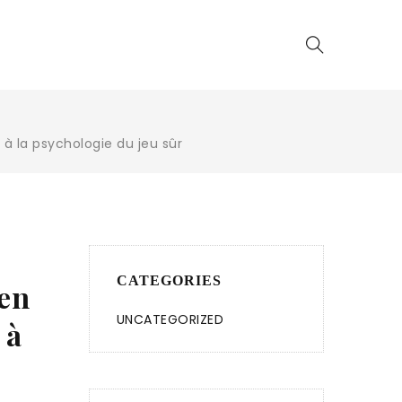
à la psychologie du jeu sûr
CATEGORIES
 en
UNCATEGORIZED
 à