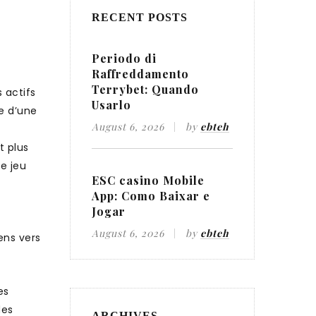
RECENT POSTS
Periodo di
Raffreddamento
Terrybet: Quando
 actifs
Usarlo
e d’une
August 6, 2026
by
ebteh
t plus
e jeu
ESC casino Mobile
App: Como Baixar e
Jogar
August 6, 2026
by
ebteh
ens vers
es
des
ARCHIVES