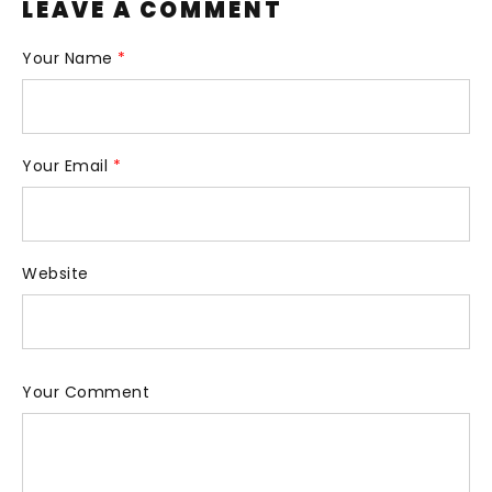
LEAVE A COMMENT
Your Name
*
Your Email
*
Website
Your Comment