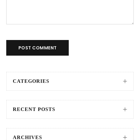
POST COMMENT
CATEGORIES
RECENT POSTS
ARCHIVES