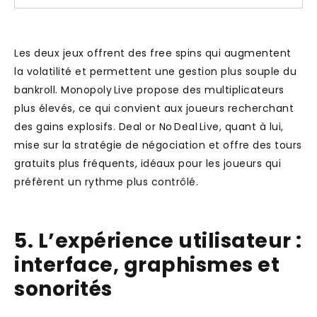
Les deux jeux offrent des free spins qui augmentent
la volatilité et permettent une gestion plus souple du
bankroll. Monopoly Live propose des multiplicateurs
plus élevés, ce qui convient aux joueurs recherchant
des gains explosifs. Deal or No Deal Live, quant à lui,
mise sur la stratégie de négociation et offre des tours
gratuits plus fréquents, idéaux pour les joueurs qui
préfèrent un rythme plus contrôlé.
5. L’expérience utilisateur :
interface, graphismes et
sonorités