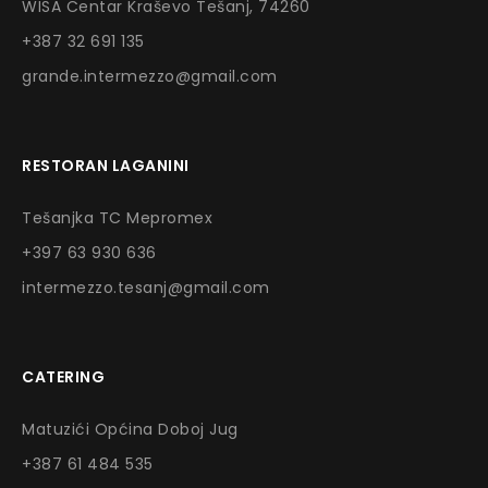
WISA Centar Kraševo Tešanj, 74260
+387 32 691 135
grande.intermezzo@gmail.com
RESTORAN LAGANINI
Tešanjka TC Mepromex
+397 63 930 636
intermezzo.tesanj@gmail.com
CATERING
Matuzići Općina Doboj Jug
+387 61 484 535