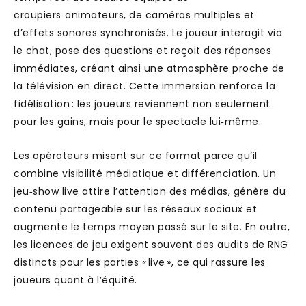
croupiers‑animateurs, de caméras multiples et
d’effets sonores synchronisés. Le joueur interagit via
le chat, pose des questions et reçoit des réponses
immédiates, créant ainsi une atmosphère proche de
la télévision en direct. Cette immersion renforce la
fidélisation : les joueurs reviennent non seulement
pour les gains, mais pour le spectacle lui‑même.
Les opérateurs misent sur ce format parce qu’il
combine visibilité médiatique et différenciation. Un
jeu‑show live attire l’attention des médias, génère du
contenu partageable sur les réseaux sociaux et
augmente le temps moyen passé sur le site. En outre,
les licences de jeu exigent souvent des audits de RNG
distincts pour les parties « live », ce qui rassure les
joueurs quant à l’équité.