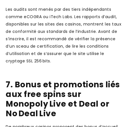
Les audits sont menés par des tiers indépendants
comme eCOGRA ou iTech Labs. Les rapports d’audit,
disponibles sur les sites des casinos, montrent les taux
de conformité aux standards de l’industrie. Avant de
s’inscrire, il est recommandé de vérifier la présence
d’un sceau de certification, de lire les conditions
d’utilisation et de s’assurer que le site utilise le
cryptage SSL 256 bits.
7. Bonus et promotions liés
aux free spins sur
Monopoly Live et Deal or
No Deal Live
De nombreux casinos proposent des bonus d’accueil