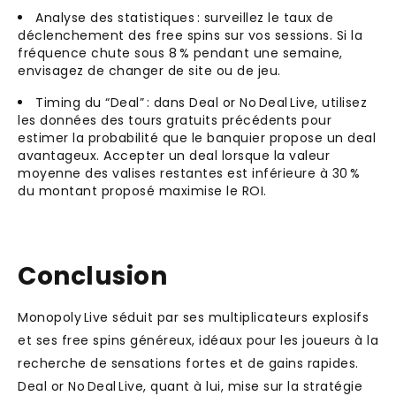
Analyse des statistiques : surveillez le taux de
déclenchement des free spins sur vos sessions. Si la
fréquence chute sous 8 % pendant une semaine,
envisagez de changer de site ou de jeu.
Timing du “Deal” : dans Deal or No Deal Live, utilisez
les données des tours gratuits précédents pour
estimer la probabilité que le banquier propose un deal
avantageux. Accepter un deal lorsque la valeur
moyenne des valises restantes est inférieure à 30 %
du montant proposé maximise le ROI.
Conclusion
Monopoly Live séduit par ses multiplicateurs explosifs
et ses free spins généreux, idéaux pour les joueurs à la
recherche de sensations fortes et de gains rapides.
Deal or No Deal Live, quant à lui, mise sur la stratégie