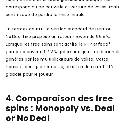
correspond à une nouvelle ouverture de valise, mais
sans risque de perdre la mise initiale.
En termes de RTP, la version standard de Deal or
No Deal Live propose un retour moyen de 96,5 %.
Lorsque les free spins sont actifs, le RTP effectif
grimpe à environ 97,2 % grâce aux gains additionnels
générés par les multiplicateurs de valise. Cette
hausse, bien que modeste, améliore la rentabilité
globale pour le joueur.
4. Comparaison des free
spins : Monopoly vs. Deal
or No Deal