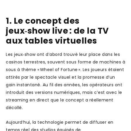
1. Le concept des
jeux‑show live : de la TV
aux tables virtuelles
Les jeux‑show ont d’abord trouvé leur place dans les
casinos terrestres, souvent sous forme de machines à
sous à thème « Wheel of Fortune ». Les joueurs étaient
attirés par le spectacle visuel et la promesse d’un
gain instantané. Au fil des années, les opérateurs ont
introduit des versions numériques, mais c’est avec le
streaming en direct que le concept a réellement
décollé.
Aujourd’hui, la technologie permet de diffuser en
temps réel des studios équipés de