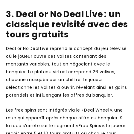
3. Deal or No Deal Live : un
classique revisité avec des
tours gratuits
Deal or No Deal Live reprend le concept du jeu télévisé
où le joueur ouvre des valises contenant des
montants variables, tout en négociant avec le
banquier. Le plateau virtuel comprend 26 valises,
chacune masquée par un chiffre. Le joueur
sélectionne les valises à ouvrir, révélant ainsi les gains
potentiels et influençant les offres du banquier.
Les free spins sont intégrés via le « Deal Wheel », une
roue qui apparaît après chaque offre du banquier. Si
la roue s’arrête sur le segment « Free Spins », le joueur
reçoit entre 5 et 10 tours gratuits où chaque tour