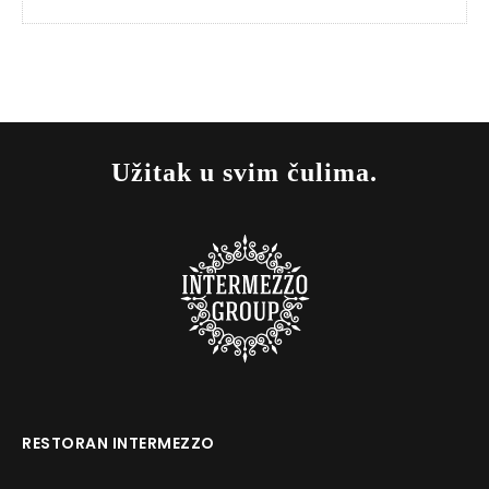
Užitak u svim čulima.
RESTORAN INTERMEZZO