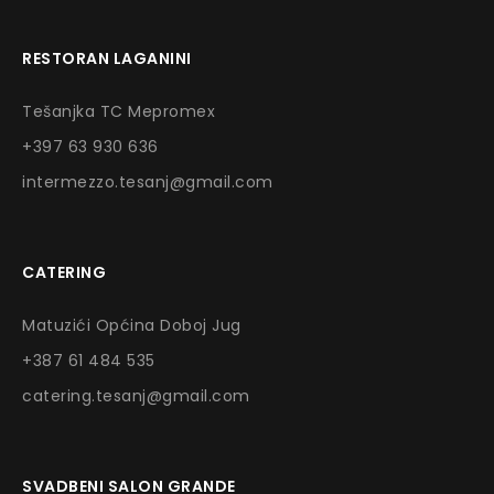
RESTORAN LAGANINI
Tešanjka TC Mepromex
+397 63 930 636
intermezzo.tesanj@gmail.com
CATERING
Matuzići Općina Doboj Jug
+387 61 484 535
catering.tesanj@gmail.com
SVADBENI SALON GRANDE