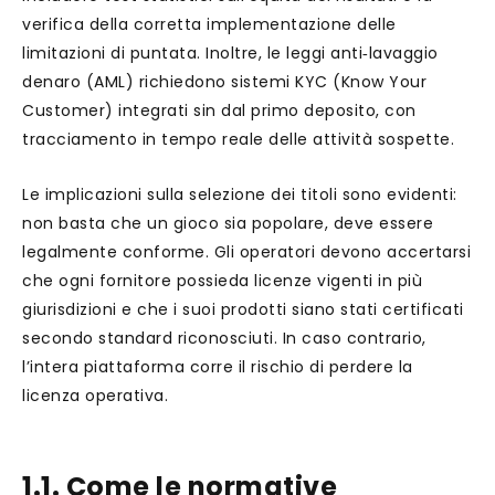
verifica della corretta implementazione delle
limitazioni di puntata. Inoltre, le leggi anti‑lavaggio
denaro (AML) richiedono sistemi KYC (Know Your
Customer) integrati sin dal primo deposito, con
tracciamento in tempo reale delle attività sospette.
Le implicazioni sulla selezione dei titoli sono evidenti:
non basta che un gioco sia popolare, deve essere
legalmente conforme. Gli operatori devono accertarsi
che ogni fornitore possieda licenze vigenti in più
giurisdizioni e che i suoi prodotti siano stati certificati
secondo standard riconosciuti. In caso contrario,
l’intera piattaforma corre il rischio di perdere la
licenza operativa.
1.1. Come le normative