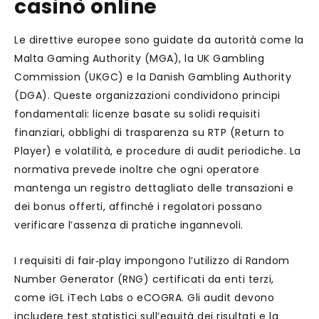
casinò online
Le direttive europee sono guidate da autorità come la
Malta Gaming Authority (MGA), la UK Gambling
Commission (UKGC) e la Danish Gambling Authority
(DGA). Queste organizzazioni condividono principi
fondamentali: licenze basate su solidi requisiti
finanziari, obblighi di trasparenza su RTP (Return to
Player) e volatilità, e procedure di audit periodiche. La
normativa prevede inoltre che ogni operatore
mantenga un registro dettagliato delle transazioni e
dei bonus offerti, affinché i regolatori possano
verificare l’assenza di pratiche ingannevoli.
I requisiti di fair‑play impongono l’utilizzo di Random
Number Generator (RNG) certificati da enti terzi,
come iGL iTech Labs o eCOGRA. Gli audit devono
includere test statistici sull’equità dei risultati e la