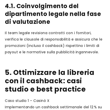
4.1. Coinvolgimento del
dipartimento legale nella fase
di valutazione
Il team legale revisiona contratti con i fornitori,
verifica le clausole di responsabilità e assicura che le
promozioni (incluso il cashback) rispettino i limiti di
payout e le normative sulla pubblicità ingannevole.
5. Ottimizzare la libreria
con il cashback: casi
studio e best practice
Caso studio 1 – Casinò X
Implementando un cashback settimanale del 12 % su