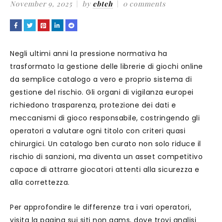
November 9, 2025
by
ebteh
0 comments
Negli ultimi anni la pressione normativa ha
trasformato la gestione delle librerie di giochi online
da semplice catalogo a vero e proprio sistema di
gestione del rischio. Gli organi di vigilanza europei
richiedono trasparenza, protezione dei dati e
meccanismi di gioco responsabile, costringendo gli
operatori a valutare ogni titolo con criteri quasi
chirurgici. Un catalogo ben curato non solo riduce il
rischio di sanzioni, ma diventa un asset competitivo
capace di attrarre giocatori attenti alla sicurezza e
alla correttezza.
Per approfondire le differenze tra i vari operatori,
visita la pagina sui
siti non aams
, dove trovi analisi