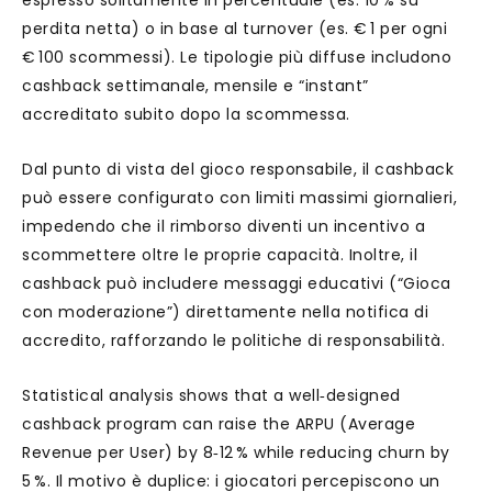
espresso solitamente in percentuale (es. 10 % su
perdita netta) o in base al turnover (es. € 1 per ogni
€ 100 scommessi). Le tipologie più diffuse includono
cashback settimanale, mensile e “instant”
accreditato subito dopo la scommessa.
Dal punto di vista del gioco responsabile, il cashback
può essere configurato con limiti massimi giornalieri,
impedendo che il rimborso diventi un incentivo a
scommettere oltre le proprie capacità. Inoltre, il
cashback può includere messaggi educativi (“Gioca
con moderazione”) direttamente nella notifica di
accredito, rafforzando le politiche di responsabilità.
Statistical analysis shows that a well‑designed
cashback program can raise the ARPU (Average
Revenue per User) by 8‑12 % while reducing churn by
5 %. Il motivo è duplice: i giocatori percepiscono un