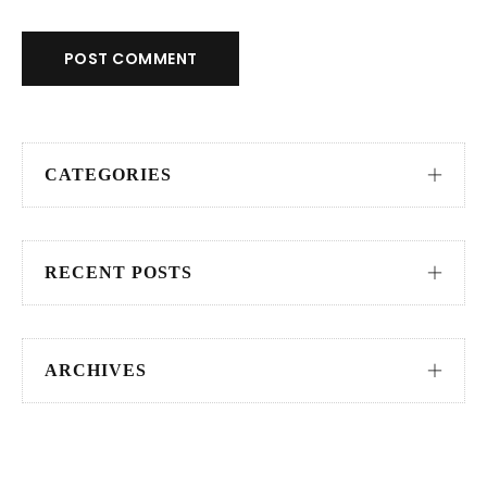
POST COMMENT
CATEGORIES
RECENT POSTS
ARCHIVES