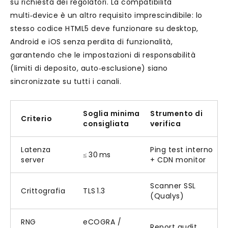
su richiesta dei regolatori. La compatibilità
multi‑device è un altro requisito imprescindibile: lo
stesso codice HTML5 deve funzionare su desktop,
Android e iOS senza perdita di funzionalità,
garantendo che le impostazioni di responsabilità
(limiti di deposito, auto‑esclusione) siano
sincronizzate su tutti i canali.
Soglia minima
Strumento di
Criterio
consigliata
verifica
Latenza
Ping test interno
≤ 30 ms
server
+ CDN monitor
Scanner SSL
Crittografia
TLS 1.3
(Qualys)
RNG
eCOGRA /
Report audit