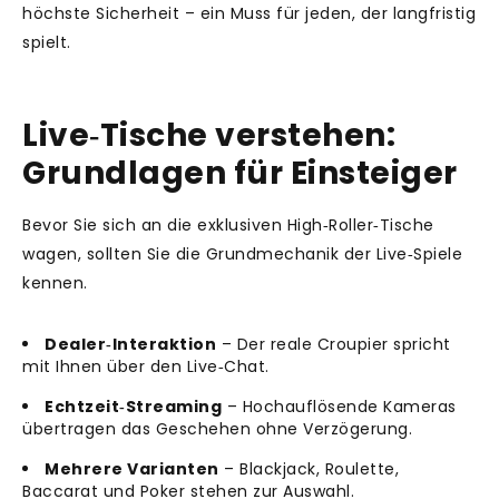
höchste Sicherheit – ein Muss für jeden, der langfristig
spielt.
Live‑Tische verstehen:
Grundlagen für Einsteiger
Bevor Sie sich an die exklusiven High‑Roller‑Tische
wagen, sollten Sie die Grundmechanik der Live‑Spiele
kennen.
Dealer‑Interaktion
– Der reale Croupier spricht
mit Ihnen über den Live‑Chat.
Echtzeit‑Streaming
– Hochauflösende Kameras
übertragen das Geschehen ohne Verzögerung.
Mehrere Varianten
– Blackjack, Roulette,
Baccarat und Poker stehen zur Auswahl.