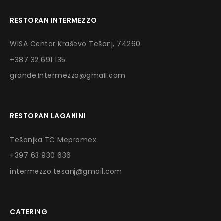
RESTORAN INTERMEZZO
WISA Centar Kraševo Tešanj, 74260
+387 32 691 135
grande.intermezzo@gmail.com
RESTORAN LAGANINI
Tešanjka TC Mepromex
+397 63 930 636
intermezzo.tesanj@gmail.com
CATERING