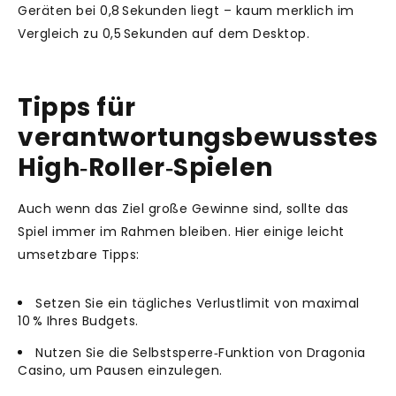
Geräten bei 0,8 Sekunden liegt – kaum merklich im
Vergleich zu 0,5 Sekunden auf dem Desktop.
Tipps für
verantwortungsbewusstes
High‑Roller‑Spielen
Auch wenn das Ziel große Gewinne sind, sollte das
Spiel immer im Rahmen bleiben. Hier einige leicht
umsetzbare Tipps:
Setzen Sie ein tägliches Verlustlimit von maximal
10 % Ihres Budgets.
Nutzen Sie die Selbstsperre‑Funktion von Dragonia
Casino, um Pausen einzulegen.