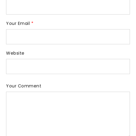
Your Email
*
Website
Your Comment