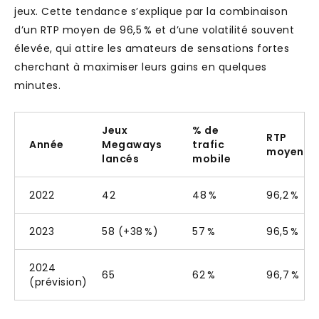
jeux. Cette tendance s’explique par la combinaison
d’un RTP moyen de 96,5 % et d’une volatilité souvent
élevée, qui attire les amateurs de sensations fortes
cherchant à maximiser leurs gains en quelques
minutes.
Jeux
% de
RTP
Année
Megaways
trafic
moyen
lancés
mobile
2022
42
48 %
96,2 %
2023
58 (+38 %)
57 %
96,5 %
2024
65
62 %
96,7 %
(prévision)