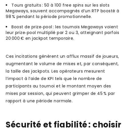
Tours gratuits : 50 à 100 free spins sur les slots
Megaways, souvent accompagnés d’un RTP boosté à
98 % pendant la période promotionnelle.
Boost de prize‑pool : les tournois Megaways voient
leur prize‑pool multiplié par 2 ou 3, atteignant parfois
20 000 € en jackpot temporaire.
Ces incitations génèrent un afflux massif de joueurs,
augmentant le volume de mises et, par conséquent,
la taille des jackpots. Les opérateurs mesurent
l’impact à l’aide de KPI tels que le nombre de
participants au tournoi et le montant moyen des
mises par session, qui peuvent grimper de 45 % par
rapport à une période normale.
Sécurité et fiabilité : choisir