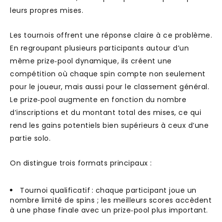
leurs propres mises.
Les tournois offrent une réponse claire à ce problème.
En regroupant plusieurs participants autour d’un
même prize‑pool dynamique, ils créent une
compétition où chaque spin compte non seulement
pour le joueur, mais aussi pour le classement général.
Le prize‑pool augmente en fonction du nombre
d’inscriptions et du montant total des mises, ce qui
rend les gains potentiels bien supérieurs à ceux d’une
partie solo.
On distingue trois formats principaux :
Tournoi qualificatif : chaque participant joue un
nombre limité de spins ; les meilleurs scores accèdent
à une phase finale avec un prize‑pool plus important.