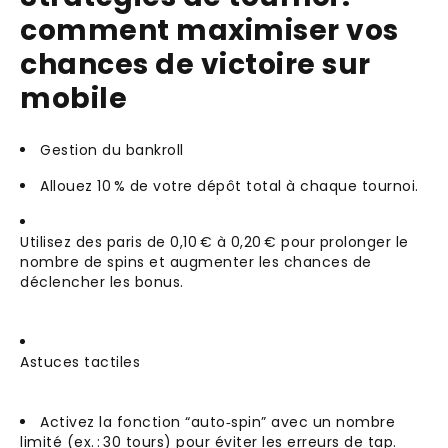
comment maximiser vos
chances de victoire sur
mobile
Gestion du bankroll
Allouez 10 % de votre dépôt total à chaque tournoi.
Utilisez des paris de 0,10 € à 0,20 € pour prolonger le
nombre de spins et augmenter les chances de
déclencher les bonus.
Astuces tactiles
Activez la fonction “auto‑spin” avec un nombre
limité (ex. : 30 tours) pour éviter les erreurs de tap.