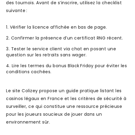
des tournois. Avant de s’inscrire, utilisez la checklist
suivante :
Vérifier la licence affichée en bas de page.
Confirmer la présence d’un certificat RNG récent.
Tester le service client via chat en posant une
question sur les retraits sans wager.
Lire les termes du bonus Black Friday pour éviter les
conditions cachées.
Le site Colizey propose un guide pratique listant les
casinos légaux en France et les critères de sécurité à
surveiller, ce qui constitue une ressource précieuse
pour les joueurs soucieux de jouer dans un
environnement sûr.