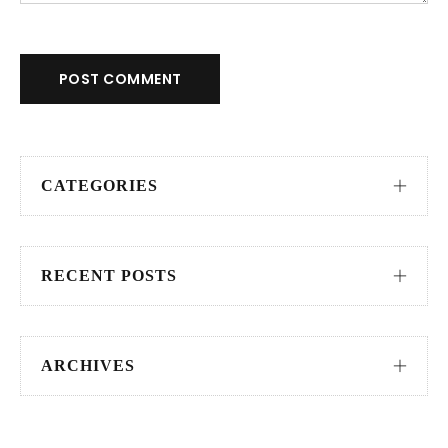
POST COMMENT
CATEGORIES
RECENT POSTS
ARCHIVES