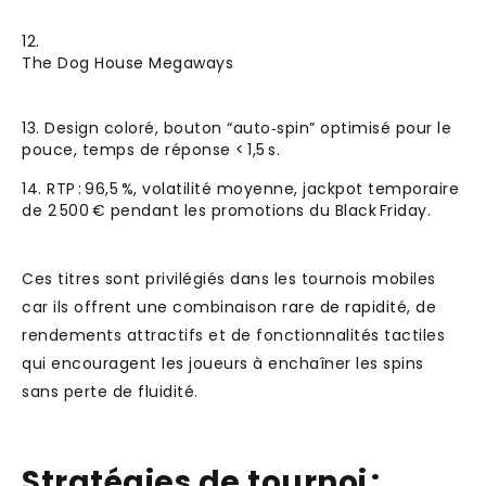
The Dog House Megaways
Design coloré, bouton “auto‑spin” optimisé pour le
pouce, temps de réponse < 1,5 s.
RTP : 96,5 %, volatilité moyenne, jackpot temporaire
de 2 500 € pendant les promotions du Black Friday.
Ces titres sont privilégiés dans les tournois mobiles
car ils offrent une combinaison rare de rapidité, de
rendements attractifs et de fonctionnalités tactiles
qui encouragent les joueurs à enchaîner les spins
sans perte de fluidité.
Stratégies de tournoi :