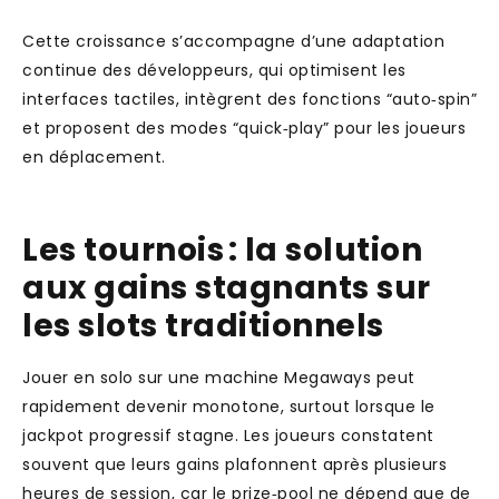
Cette croissance s’accompagne d’une adaptation
continue des développeurs, qui optimisent les
interfaces tactiles, intègrent des fonctions “auto‑spin”
et proposent des modes “quick‑play” pour les joueurs
en déplacement.
Les tournois : la solution
aux gains stagnants sur
les slots traditionnels
Jouer en solo sur une machine Megaways peut
rapidement devenir monotone, surtout lorsque le
jackpot progressif stagne. Les joueurs constatent
souvent que leurs gains plafonnent après plusieurs
heures de session, car le prize‑pool ne dépend que de