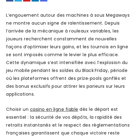
L’engouement autour des machines à sous Megaways
ne montre aucun signe de ralentissement. Depuis
l’arrivée de la mécanique à rouleaux variables, les
joueurs recherchent constamment de nouvelles
façons d’optimiser leurs gains, et les tournois en ligne
se sont imposés comme le levier le plus efficace.
Cette dynamique s’est intensifiée avec l’explosion du
jeu mobile pendant les soldes du Black Friday, période
où les plateformes offrent des prize‑pools gonflés et
des bonus exclusifs pour attirer les parieurs sur leurs
applications.
Choisir un
casino en ligne fiable
dès le départ est
essentiel : la sécurité de vos dépôts, la rapidité des
retraits instantanés et le respect des réglementations
françaises garantissent que chaque victoire reste