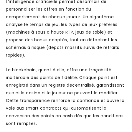
L’intelligence artificielle permet désormais de
personnaliser les offres en fonction du
comportement de chaque joueur. Un algorithme
analyse le temps de jeu, les types de jeux préférés
(machines à sous à haute RTP, jeux de table) et
propose des bonus adaptés, tout en détectant les
schémas à risque (dépôts massifs suivis de retraits
rapides).
La blockchain, quant à elle, offre une traçabilité
inaltérable des points de fidélité. Chaque point est
enregistré dans un registre décentralisé, garantissant
que ni le casino ni le joueur ne peuvent le modifier.
Cette transparence renforce la confiance et ouvre la
voie aux smart contracts qui automatisent la
conversion des points en cash dès que les conditions
sont remplies.