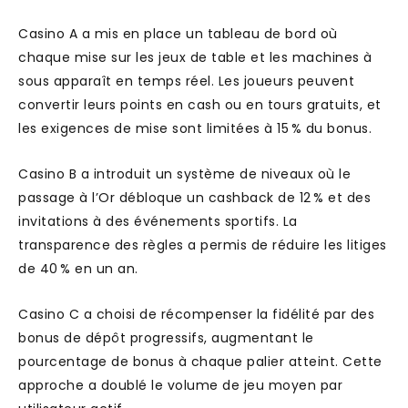
Casino A a mis en place un tableau de bord où
chaque mise sur les jeux de table et les machines à
sous apparaît en temps réel. Les joueurs peuvent
convertir leurs points en cash ou en tours gratuits, et
les exigences de mise sont limitées à 15 % du bonus.
Casino B a introduit un système de niveaux où le
passage à l’Or débloque un cashback de 12 % et des
invitations à des événements sportifs. La
transparence des règles a permis de réduire les litiges
de 40 % en un an.
Casino C a choisi de récompenser la fidélité par des
bonus de dépôt progressifs, augmentant le
pourcentage de bonus à chaque palier atteint. Cette
approche a doublé le volume de jeu moyen par