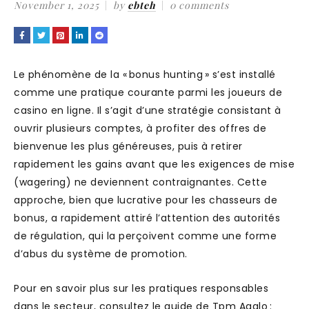
November 1, 2025
by
ebteh
0 comments
Le phénomène de la « bonus hunting » s’est installé
comme une pratique courante parmi les joueurs de
casino en ligne. Il s’agit d’une stratégie consistant à
ouvrir plusieurs comptes, à profiter des offres de
bienvenue les plus généreuses, puis à retirer
rapidement les gains avant que les exigences de mise
(wagering) ne deviennent contraignantes. Cette
approche, bien que lucrative pour les chasseurs de
bonus, a rapidement attiré l’attention des autorités
de régulation, qui la perçoivent comme une forme
d’abus du système de promotion.
Pour en savoir plus sur les pratiques responsables
dans le secteur, consultez le guide de Tpm Agglo :