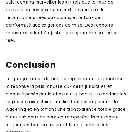
Suivi continu : surveiller les KPI tels que le taux de
conversion des points en cash, le nombre de
réclamations liées aux bonus, et le taux de
conformité aux exigences de mise. Des rapports
mensuels aident à ajuster le programme en temps
réel.
Conclusion
Les programmes de fidélité représentent aujourd’hui
la réponse la plus robuste aux défis juridiques et
d’équité posés par la chasse aux bonus. En rendant les
règles de mise claires, en limitant les exigences de
wagering et en offrant une transparence totale grâce
à des tableaux de bord en temps réel, ils protègent
les joueurs tout en assurant la conformité des