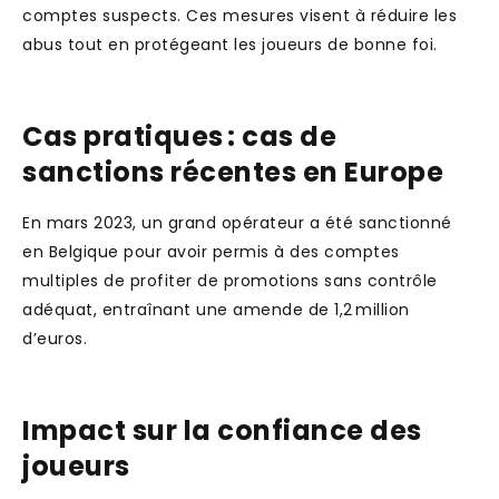
comptes suspects. Ces mesures visent à réduire les
abus tout en protégeant les joueurs de bonne foi.
Cas pratiques : cas de
sanctions récentes en Europe
En mars 2023, un grand opérateur a été sanctionné
en Belgique pour avoir permis à des comptes
multiples de profiter de promotions sans contrôle
adéquat, entraînant une amende de 1,2 million
d’euros.
Impact sur la confiance des
joueurs