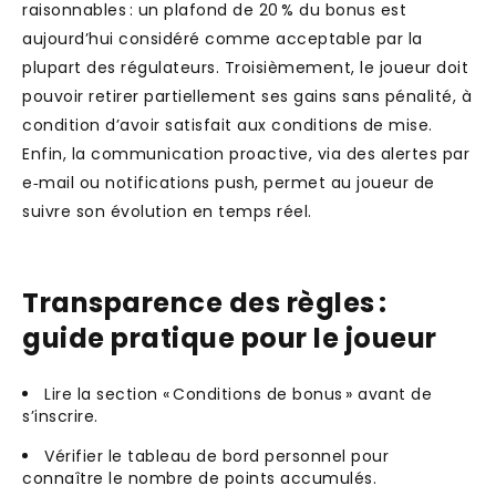
raisonnables : un plafond de 20 % du bonus est
aujourd’hui considéré comme acceptable par la
plupart des régulateurs. Troisièmement, le joueur doit
pouvoir retirer partiellement ses gains sans pénalité, à
condition d’avoir satisfait aux conditions de mise.
Enfin, la communication proactive, via des alertes par
e‑mail ou notifications push, permet au joueur de
suivre son évolution en temps réel.
Transparence des règles :
guide pratique pour le joueur
Lire la section « Conditions de bonus » avant de
s’inscrire.
Vérifier le tableau de bord personnel pour
connaître le nombre de points accumulés.