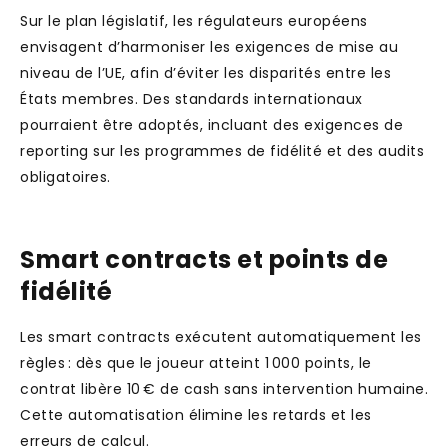
Sur le plan législatif, les régulateurs européens
envisagent d’harmoniser les exigences de mise au
niveau de l’UE, afin d’éviter les disparités entre les
États membres. Des standards internationaux
pourraient être adoptés, incluant des exigences de
reporting sur les programmes de fidélité et des audits
obligatoires.
Smart contracts et points de
fidélité
Les smart contracts exécutent automatiquement les
règles : dès que le joueur atteint 1 000 points, le
contrat libère 10 € de cash sans intervention humaine.
Cette automatisation élimine les retards et les
erreurs de calcul.