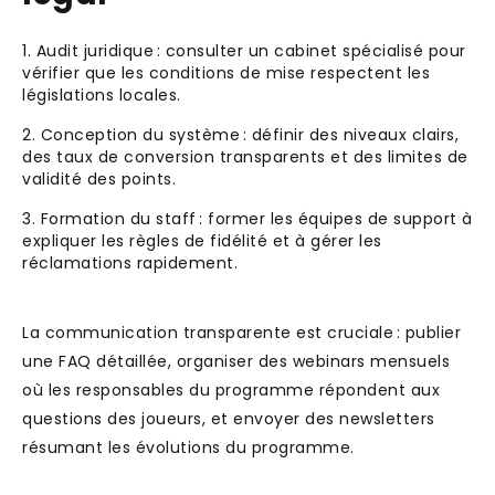
Audit juridique : consulter un cabinet spécialisé pour
vérifier que les conditions de mise respectent les
législations locales.
Conception du système : définir des niveaux clairs,
des taux de conversion transparents et des limites de
validité des points.
Formation du staff : former les équipes de support à
expliquer les règles de fidélité et à gérer les
réclamations rapidement.
La communication transparente est cruciale : publier
une FAQ détaillée, organiser des webinars mensuels
où les responsables du programme répondent aux
questions des joueurs, et envoyer des newsletters
résumant les évolutions du programme.