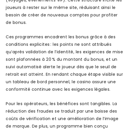
(voyages, événements VIP). Cette structure incite les
joueurs à rester sur le même site, réduisant ainsi le
besoin de créer de nouveaux comptes pour profiter
de bonus.
Ces programmes encadrent les bonus grâce à des
conditions explicites : les points ne sont attribués
qu’après validation de l’identité, les exigences de mise
sont plafonnées à 20 % du montant du bonus, et un
suivi automatisé alerte le joueur dès que le seuil de
retrait est atteint. En rendant chaque étape visible sur
un tableau de bord personnel, le casino assure une
conformité continue avec les exigences légales.
Pour les opérateurs, les bénéfices sont tangibles. La
réduction des fraudes se traduit par une baisse des
coûts de vérification et une amélioration de l’image
de marque. De plus, un programme bien conçu