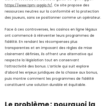
https://www.tpm-agglo.fr/
. Ce site propose des
ressources neutres sur la conformité et la protection
des joueurs, sans se positionner comme un opérateur.
Face à ces controverses, les casinos en ligne légaux
ont commencé à réinventer leurs programmes de
fidélité. En rendant les récompenses plus
transparentes et en imposant des règles de mise
clairement définies, ils offrent une alternative qui
respecte la législation tout en conservant
l’attractivité des bonus. L’article qui suit explore
d’abord les enjeux juridiques de la chasse aux bonus,
puis montre comment les programmes de fidélité
constituent une solution durable et équitable.
Le problème : pourquoi la