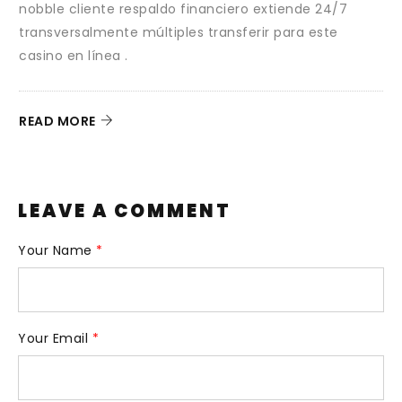
nobble cliente respaldo financiero extiende 24/7
transversalmente múltiples transferir para este
p
casino en línea .
ś
s
READ MORE
R
LEAVE A COMMENT
Your Name
*
Your Email
*