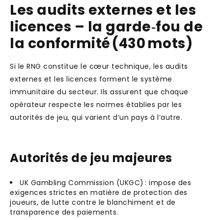
Les audits externes et les
licences – la garde‑fou de
la conformité (430 mots)
Si le RNG constitue le cœur technique, les audits
externes et les licences forment le système
immunitaire du secteur. Ils assurent que chaque
opérateur respecte les normes établies par les
autorités de jeu, qui varient d’un pays à l’autre.
Autorités de jeu majeures
UK Gambling Commission (UKGC) : impose des
exigences strictes en matière de protection des
joueurs, de lutte contre le blanchiment et de
transparence des paiements.