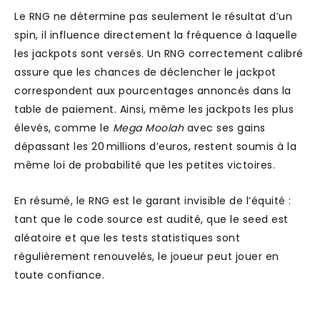
Le RNG ne détermine pas seulement le résultat d’un
spin, il influence directement la fréquence à laquelle
les jackpots sont versés. Un RNG correctement calibré
assure que les chances de déclencher le jackpot
correspondent aux pourcentages annoncés dans la
table de paiement. Ainsi, même les jackpots les plus
élevés, comme le
Mega Moolah
avec ses gains
dépassant les 20 millions d’euros, restent soumis à la
même loi de probabilité que les petites victoires.
En résumé, le RNG est le garant invisible de l’équité :
tant que le code source est audité, que le seed est
aléatoire et que les tests statistiques sont
régulièrement renouvelés, le joueur peut jouer en
toute confiance.