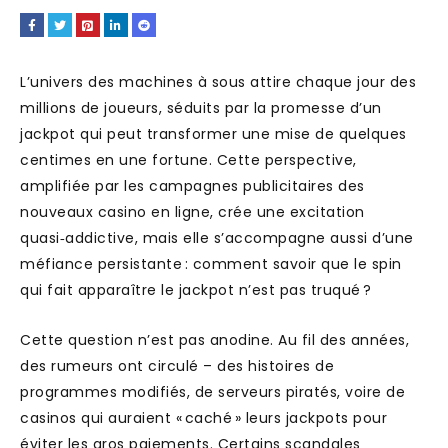
L’univers des machines à sous attire chaque jour des
millions de joueurs, séduits par la promesse d’un
jackpot qui peut transformer une mise de quelques
centimes en une fortune. Cette perspective,
amplifiée par les campagnes publicitaires des
nouveaux casino en ligne, crée une excitation
quasi‑addictive, mais elle s’accompagne aussi d’une
méfiance persistante : comment savoir que le spin
qui fait apparaître le jackpot n’est pas truqué ?
Cette question n’est pas anodine. Au fil des années,
des rumeurs ont circulé – des histoires de
programmes modifiés, de serveurs piratés, voire de
casinos qui auraient « caché » leurs jackpots pour
éviter les gros paiements. Certains scandales