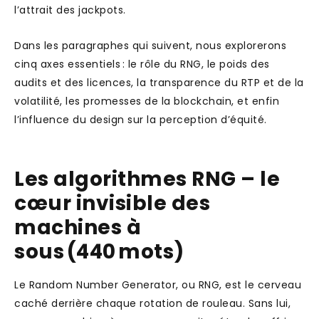
l’attrait des jackpots.
Dans les paragraphes qui suivent, nous explorerons
cinq axes essentiels : le rôle du RNG, le poids des
audits et des licences, la transparence du RTP et de la
volatilité, les promesses de la blockchain, et enfin
l’influence du design sur la perception d’équité.
Les algorithmes RNG – le
cœur invisible des
machines à
sous (440 mots)
Le Random Number Generator, ou RNG, est le cerveau
caché derrière chaque rotation de rouleau. Sans lui,