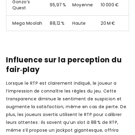
Gonzo’s
95,97 %
Moyenne
10 000 €
Quest
Mega Moolah
88,12 %
Haute
20 M €
Influence sur la perception du
fair‑play
Lorsque le RTP est clairement indiqué, le joueur a
l’impression de connaître les règles du jeu. Cette
transparence diminue le sentiment de suspicion et
augmente la satisfaction, même en cas de perte. De
plus, les joueurs avertis utilisent le RTP pour calibrer
leurs attentes : ils savent qu’un slot à 88 % de RTP,
même s’il propose un jackpot gigantesque, offrira