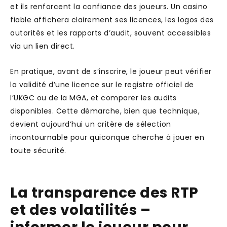
et ils renforcent la confiance des joueurs. Un casino
fiable affichera clairement ses licences, les logos des
autorités et les rapports d’audit, souvent accessibles
via un lien direct.
En pratique, avant de s’inscrire, le joueur peut vérifier
la validité d’une licence sur le registre officiel de
l’UKGC ou de la MGA, et comparer les audits
disponibles. Cette démarche, bien que technique,
devient aujourd’hui un critère de sélection
incontournable pour quiconque cherche à jouer en
toute sécurité.
La transparence des RTP
et des volatilités –