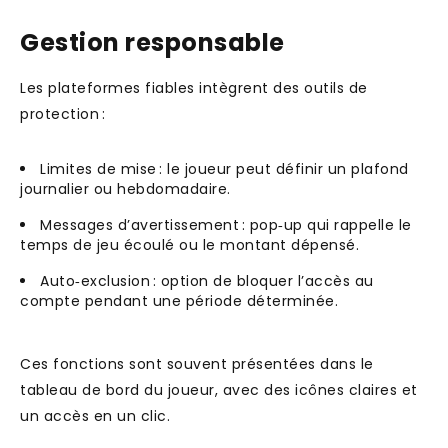
Gestion responsable
Les plateformes fiables intègrent des outils de
protection :
Limites de mise : le joueur peut définir un plafond
journalier ou hebdomadaire.
Messages d’avertissement : pop‑up qui rappelle le
temps de jeu écoulé ou le montant dépensé.
Auto‑exclusion : option de bloquer l’accès au
compte pendant une période déterminée.
Ces fonctions sont souvent présentées dans le
tableau de bord du joueur, avec des icônes claires et
un accès en un clic.