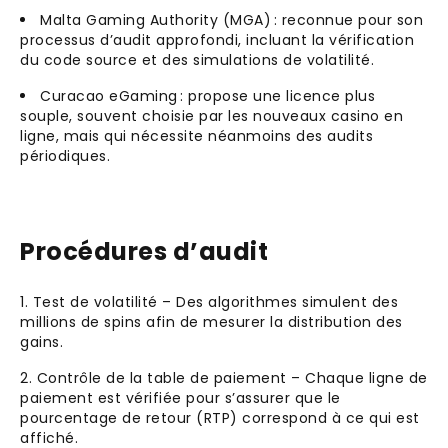
Malta Gaming Authority (MGA) : reconnue pour son
processus d’audit approfondi, incluant la vérification
du code source et des simulations de volatilité.
Curacao eGaming : propose une licence plus
souple, souvent choisie par les nouveaux casino en
ligne, mais qui nécessite néanmoins des audits
périodiques.
Procédures d’audit
Test de volatilité – Des algorithmes simulent des
millions de spins afin de mesurer la distribution des
gains.
Contrôle de la table de paiement – Chaque ligne de
paiement est vérifiée pour s’assurer que le
pourcentage de retour (RTP) correspond à ce qui est
affiché.