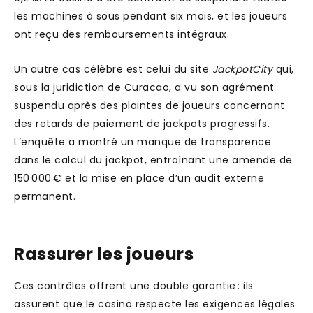
les machines à sous pendant six mois, et les joueurs
ont reçu des remboursements intégraux.
Un autre cas célèbre est celui du site
JackpotCity
qui,
sous la juridiction de Curacao, a vu son agrément
suspendu après des plaintes de joueurs concernant
des retards de paiement de jackpots progressifs.
L’enquête a montré un manque de transparence
dans le calcul du jackpot, entraînant une amende de
150 000 € et la mise en place d’un audit externe
permanent.
Rassurer les joueurs
Ces contrôles offrent une double garantie : ils
assurent que le casino respecte les exigences légales