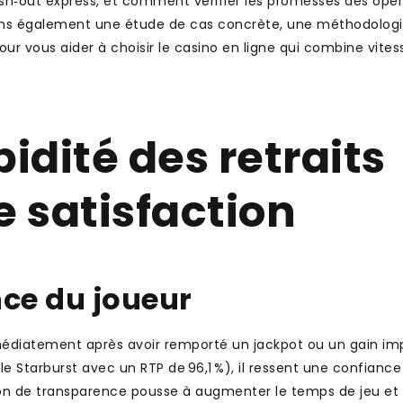
sh‑out express, et comment vérifier les promesses des opé
ns également une étude de cas concrète, une méthodologi
ur vous aider à choisir le casino en ligne qui combine vites
idité des retraits
e satisfaction
nce du joueur
mmédiatement après avoir remporté un jackpot ou un gain im
 Starburst avec un RTP de 96,1 %), il ressent une confiance
ion de transparence pousse à augmenter le temps de jeu et