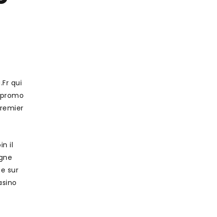
.Fr qui
e promo
premier
n il
igne
ue sur
asino