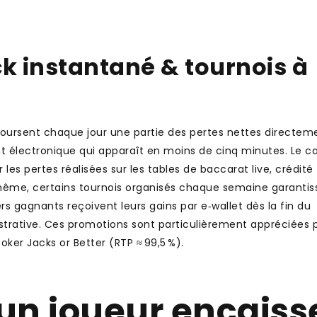
k instantané & tournois à
rsent chaque jour une partie des pertes nettes directeme
nt électronique qui apparaît en moins de cinq minutes. Le c
 les pertes réalisées sur les tables de baccarat live, crédité
ême, certains tournois organisés chaque semaine garantis
s gagnants reçoivent leurs gains par e‑wallet dès la fin du
strative. Ces promotions sont particulièrement appréciées p
er Jacks or Better (RTP ≈ 99,5 %).
 un joueur encaiss