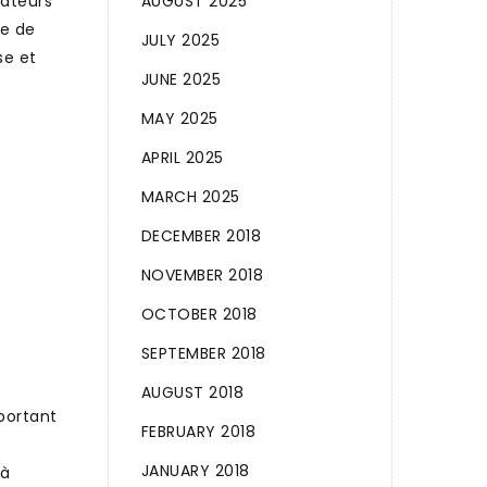
rateurs
AUGUST 2025
e de
JULY 2025
se et
JUNE 2025
MAY 2025
APRIL 2025
MARCH 2025
DECEMBER 2018
NOVEMBER 2018
OCTOBER 2018
SEPTEMBER 2018
AUGUST 2018
portant
FEBRUARY 2018
JANUARY 2018
 à