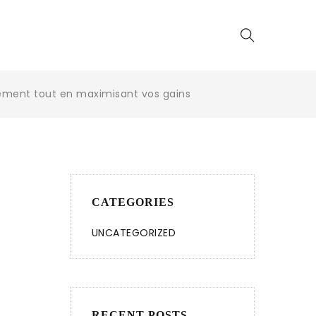
idement tout en maximisant vos gains
CATEGORIES
UNCATEGORIZED
RECENT POSTS