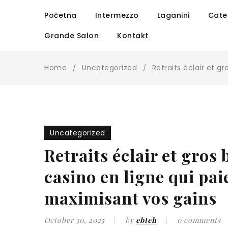
Početna
Intermezzo
Laganini
Cate
Grande Salon
Kontakt
Home
Uncategorized
Retraits éclair et 
/
/
Uncategorized
Retraits éclair et gros
casino en ligne qui pa
maximisant vos gains
October 30, 2025
by
ebteh
0 comments