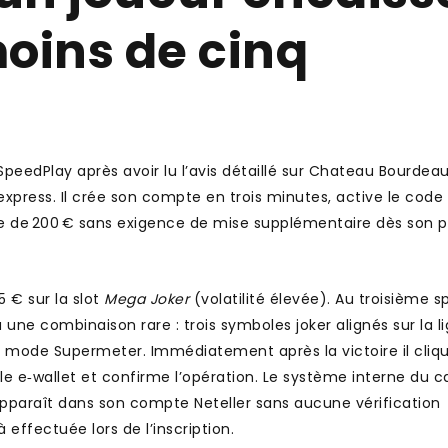
oins de cinq
peedPlay après avoir lu l’avis détaillé sur Chateau Bourdeau
 express. Il crée son compte en trois minutes, active le cod
nue de 200 € sans exigence de mise supplémentaire dès son 
5 € sur la slot
Mega Joker
(volatilité élevée). Au troisième spi
une combinaison rare : trois symboles joker alignés sur la l
le mode Supermeter. Immédiatement après la victoire il cliq
lle e‑wallet et confirme l’opération. Le système interne du c
apparaît dans son compte Neteller sans aucune vérification
effectuée lors de l’inscription.