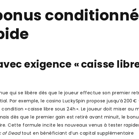
 bonus conditionn
pide
vec exigence « caisse libr
ue qui se libère dès que le joueur effectue son premier retr
tial. Par exemple, le casino LuckySpin propose jusqu’à 200 € 
ondition « caisse libre sous 24h ». Le joueur doit miser au 
ais dès que le premier gain est retiré avant minuit, le bonu
ire. Cette formule incite les nouveaux venus à tester rapi
 of Dead
tout en bénéficiant d’un capital supplémentaire