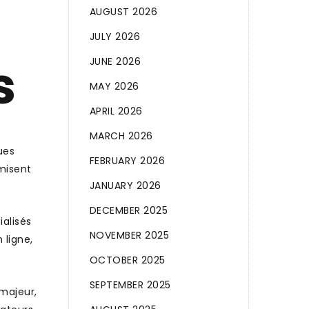
AUGUST 2026
JULY 2026
s
JUNE 2026
MAY 2026
APRIL 2026
MARCH 2026
ues
FEBRUARY 2026
 misent
JANUARY 2026
DECEMBER 2025
alisés
NOVEMBER 2025
 ligne,
OCTOBER 2025
SEPTEMBER 2025
 majeur,