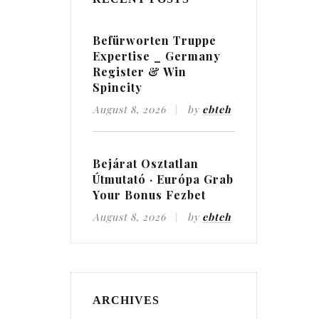
Befürworten Truppe
Expertise _ Germany
Register & Win
Spincity
August 8, 2026
by
ebteh
Bejárat Osztatlan
Útmutató · Európa Grab
Your Bonus Fezbet
August 8, 2026
by
ebteh
ARCHIVES