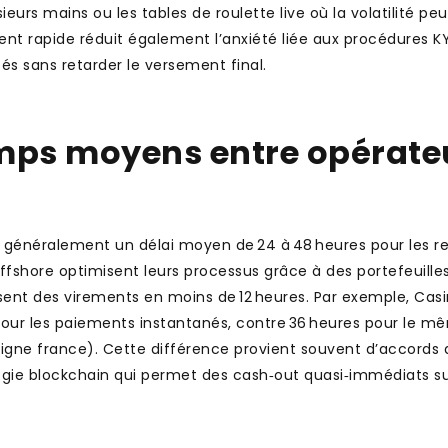
eurs mains ou les tables de roulette live où la volatilité peu
nt rapide réduit également l’anxiété liée aux procédures KY
és sans retarder le versement final.
mps moyens entre opérate
nt généralement un délai moyen de 24 à 48 heures pour les re
offshore optimisent leurs processus grâce à des portefeuille
osent des virements en moins de 12 heures. Par exemple, Cas
pour les paiements instantanés, contre 36 heures pour le m
igne france). Cette différence provient souvent d’accords 
ogie blockchain qui permet des cash‑out quasi‑immédiats su