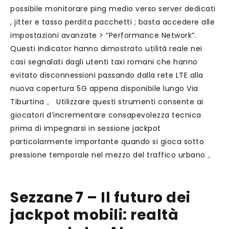
possibile monitorare ping medio verso server dedicati
, jitter e tasso perdita pacchetti ; basta accedere alle
impostazioni avanzate > “Performance Network”.
Questi indicator hanno dimostrato utilità reale nei
casi segnalati dagli utenti taxi romani che hanno
evitato disconnessioni passando dalla rete LTE alla
nuova copertura 5G appena disponibile lungo Via
Tiburtina 。 Utilizzare questi strumenti consente ai
giocatori d’incrementare consapevolezza tecnica
prima di impegnarsi in sessione jack­pot
particolarmente importante quando si gioca sotto
pressione temporale nel mezzo del traffico urbano 。
Sezza​ne 7 – Il futuro dei
jack­pot mobili: realtà