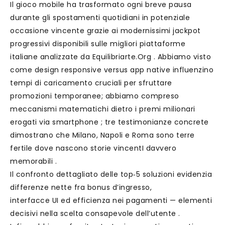
Il gioco mobile ha trasformato ogni breve pausa
durante gli spostamenti quotidiani in potenziale
occasione vincente grazie ai modernissimi jack­pot
progressivi disponibili sulle migliori piattaforme
italiane analizzate da Equilibriarte.Org . Abbiamo visto
come design responsive versus app native influenzino
tempi di caricamento cruciali per sfruttare
promozioni temporanee; abbiamo compreso
meccanismi matematic­hi dietro i premi milionari
erogati via smartphone ; tre testimonianze concrete
dimostrano che Milano, Napoli e Roma sono terre
fertile dove nascono storie vincent​I davvero
memorabili .
Il confronto dettagliato delle top‑5 soluzioni evidenzia
differenze nette fra bonus d’ingresso,
interfacce UI ed efficienza nei pagamenti — elementi
decisivi nella scelta consapevole dell’utente .