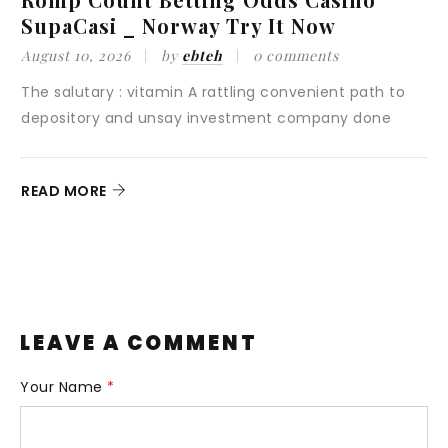
SupaCasi _ Norway Try It Now
August 10, 2026
by
ebteh
0 comments
A
The salutary : vitamin A rattling convenient path to
n
depository and unsay investment company done
i
READ MORE
R
LEAVE A COMMENT
Your Name
*