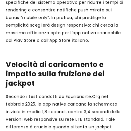
specifiche del sistema operativo per ridurre i tempi di
rendering e consentire notifiche push mirate sui
bonus “mobile only”. In pratica, chi predilige la
semplicità sceglierà design responsivo; chi cerca la
massima efficienza opta per l’app nativa scaricabile
dal Play Store o dall’App Store italiano.
Velocità di caricamento e
impatto sulla fruizione dei
jackpot
Secondo i test condotti da Equilibriarte.Org nel
febbraio 2025, le app native caricano la schermata
iniziale in media 1,8 secondi, contro 3,4 secondi delle
versioni web responsive su rete LTE standard. Tale
differenza è cruciale quando si tenta un jackpot