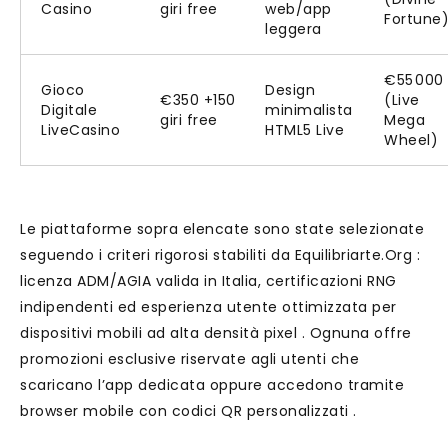
Casino
giri free
web/app
Fortune
leggera
€55 000
Gioco
Design
€350 +150
(Live
Digitale
minimalista
giri free
Mega
LiveCasino
HTML5 Live
Wheel)
Le piattaforme sopra elencate sono state selezionate
seguendo i criteri rigorosi stabiliti da Equilibriarte.Org :
licenza ADM/AGIA valida in Italia, certificazioni RNG
indipendenti ed esperienza utente ottimizzata per
dispositivi mobili ad alta densità pixel . Ognuna offre
promozioni esclusive riservate agli utenti che
scaricano l’app dedicata oppure accedono tramite
browser mobile con codici QR personalizzati .