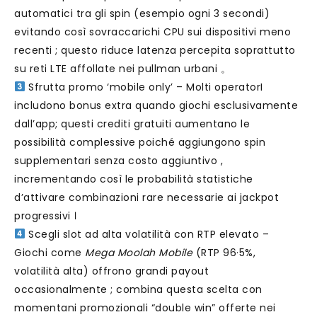
automatici tra gli spin (esempio ogni 3 secondi)
evitando così sovraccarichi CPU sui dispositivi meno
recenti ; questo riduce latenza percepita soprattutto
su reti LTE affollate nei pullman urbani 。
Sfrutta promo ‘mobile only’ – Molti operatorI
includono bonus extra quando giochi esclusivamente
dall’app; questi crediti gratuiti aumentano le
possibilità complessive poiché aggiungono spin
supplementari senza costo aggiuntivo ,
incrementando così le probabilità statistiche
d’attivare combinazioni rare necessarie ai jackpot
progressivi ।
Scegli slot ad alta volatilità con RTP elevato –
Giochi come
Mega Moolah Mobile
(RTP 96·5%,
volatilità alta) offrono grandi payout
occasionalmente ; combina questa scelta con
momenta​ni promozionali “double win” offerte nei