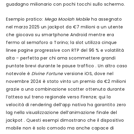
guadagno milionario con pochi tocchi sullo schermo.
Esempio pratico:
Mega Moolah Mobile
ha assegnato
nel marzo 2025 un jackpot da €7 milioni a un utente
che giocava su smartphone Android mentre era
fermo al semaforo a Torino; la slot utilizza cinque
linee pagine progressive con RTP del 96 % e volatilità
alta – perfetta per chi ama scommettere grandi
puntate brevi durante le pause traffico . Un altro caso
notevole è
Divine Fortune
versione iOS, dove nel
novembre 2024 è stato vinto un premio da €2 milioni
grazie a una combinazione scatter ottenuta durante
l’attesa sul treno regionale verso Firenze; qui la
velocità di rendering dell’app nativa ha garantito zero
lag nella visualizzazione dell’animazione finale del
jackpot . Questi esempi dimostrano che il dispositivo
mobile non è solo comodo ma anche capace di