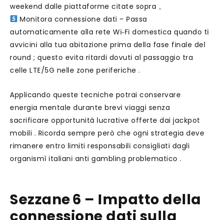
weekend dalle piattaforme citate sopra 。
Monitora connessione dati – Passa
automaticamente alla rete Wi‑Fi domestica quando ti
avvicini alla tua abitazione prima della fase finale del
round ; questo evita ritardi dovuti al passaggio tra
celle LTE/5G nelle zone periferiche .
Applicando queste tecniche potrai conservare
energia mentale durante brevi viaggi senza
sacrificare opportunità lucrative offerte dai jackpot
mobili . Ricorda sempre però che ogni strategia deve
rimanere entro limiti responsabili consigliati dagli
organismì italiani anti gambling problematico .
Sezza​ne 6 – Impatto della
connessione dati sulla