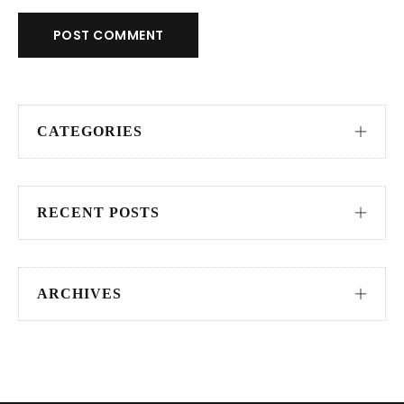
POST COMMENT
CATEGORIES
RECENT POSTS
ARCHIVES