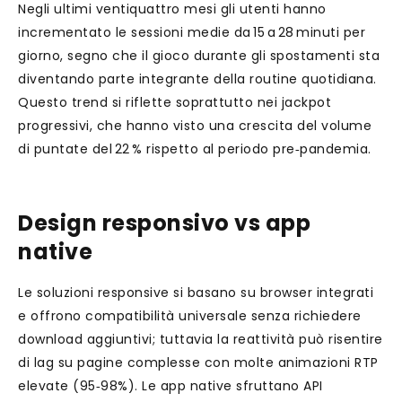
Negli ultimi ventiquattro mesi gli utenti hanno
incrementato le sessioni medie da 15 a 28 minuti per
giorno, segno che il gioco durante gli spostamenti sta
diventando parte integrante della routine quotidiana.
Questo trend si riflette soprattutto nei jackpot
progressivi, che hanno visto una crescita del volume
di puntate del 22 % rispetto al periodo pre‑pandemia.
Design responsivo vs app
native
Le soluzioni responsive si basano su browser integrati
e offrono compatibilità universale senza richiedere
download aggiuntivi; tuttavia la reattività può risentire
di lag su pagine complesse con molte animazioni RTP
elevate (95‑98%). Le app native sfruttano API