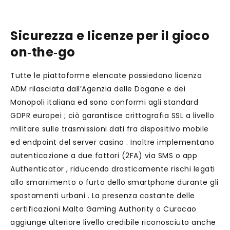
Sicurezza e licenze per il gioco
on‑the‑go
Tutte le piattaforme elencate possiedono licenza
ADM rilasciata dall’Agenzia delle Dogane e dei
Monopoli italiana ed sono conformi agli standard
GDPR europei ; ciò garantisce crittografia SSL a livello
militare sulle trasmissioni dati fra dispositivo mobile
ed endpoint del server casino . Inoltre implementano
autenticazione a due fattori (2FA) via SMS o app
Authenticator , riducendo drasticamente rischi legati
allo smarrimento o furto dello smartphone durante gli
spostamenti urbani . La presenza costante delle
certificazioni Malta Gaming Authority o Curacao
aggiunge ulteriore livello credibile riconosciuto anche