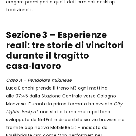
erogare premi pari a quelli dei terminali desktop
tradizionali .
Sezione 3 – Esperienze
reali: tre storie di vincitori
durante il tragitto
casa‑lavoro
Caso A – Pendolare milanese
Luca Bianchi prende il treno M3 ogni mattina
alle 07:45 dalla Stazione Centrale verso Cologno
Monzese. Durante la prima fermata ha avviato
City
Lights Jackpot
, una slot a tema metropolitano
sviluppata da NetEnt e disponibile sia via browser sia
tramite app nativa MobileBet.it – indicata da
Equilibriarte.Org come “top performer” per