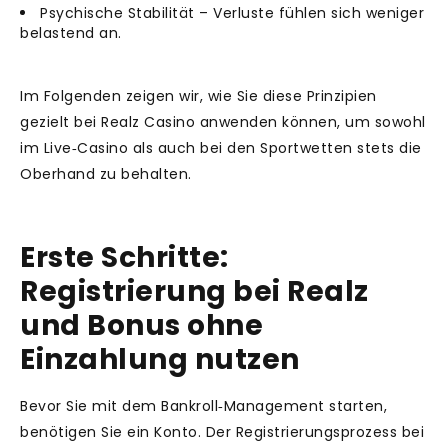
Psychische Stabilität – Verluste fühlen sich weniger
belastend an.
Im Folgenden zeigen wir, wie Sie diese Prinzipien
gezielt bei Realz Casino anwenden können, um sowohl
im Live‑Casino als auch bei den Sportwetten stets die
Oberhand zu behalten.
Erste Schritte:
Registrierung bei Realz
und Bonus ohne
Einzahlung nutzen
Bevor Sie mit dem Bankroll‑Management starten,
benötigen Sie ein Konto. Der Registrierungsprozess bei