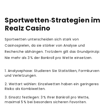
Sportwetten‑Strategien im
Realz Casino
Sportwetten unterscheiden sich stark von
Casinospielen, da sie stärker von Analyse und
Recherche abhängen. Trotzdem gilt das Grundprinzip:
Nie mehr als 3 % der Bankroll pro Wette einsetzen.
Analysephase: Studieren Sie Statistiken, Formkurven
und Verletzungen.
Wettart wählen: Einzelwetten haben ein geringeres
Risiko als Kombiwetten.
Einsatz festlegen: 3 % Ihrer Bankroll pro Wette,
maximal 5 % bei besonders sicheren Favoriten.