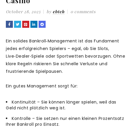
Casino
October 28, 2025
by
ebteh
0 comments
Ein solides Bankroll‑Management ist das Fundament
jedes erfolgreichen Spielers – egal, ob Sie Slots,
Live‑Dealer‑Spiele oder Sportwetten bevorzugen. Ohne
klare Regeln riskieren Sie schnelle Verluste und
frustrierende Spielpausen.
Ein gutes Management sorgt für:
Kontinuität – Sie können länger spielen, weil das
Geld nicht plötzlich weg ist.
Kontrolle – Sie setzen nur einen kleinen Prozentsatz
Ihrer Bankroll pro Einsatz.