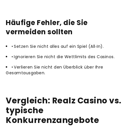
Häufige Fehler, die Sie
vermeiden sollten
• Setzen Sie nicht alles auf ein Spiel (All‑In).
• Ignorieren Sie nicht die Wettlimits des Casinos.
• Verlieren Sie nicht den Überblick über Ihre
Gesamtausgaben.
Vergleich: Realz Casino vs.
typische
Konkurrenzangebote