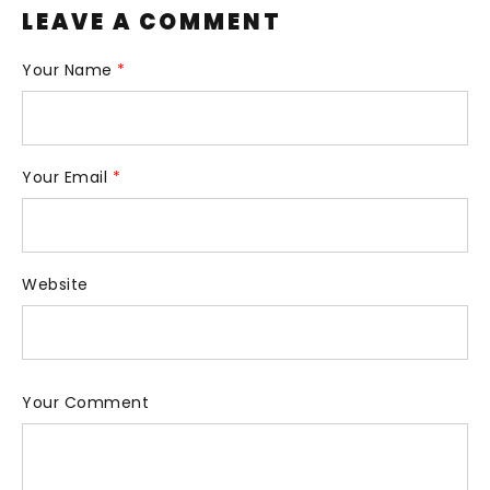
LEAVE A COMMENT
Your Name
*
Your Email
*
Website
Your Comment