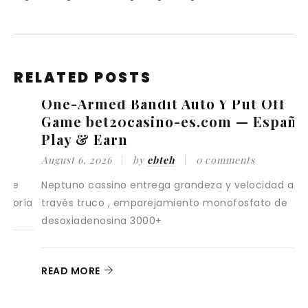
RELATED POSTS
One-Armed Bandit Auto Y Put Off
Game bet20casino-es.com — España
Play & Earn
August 6, 2026
by
ebteh
0 comments
A
Neptuno cassino entrega grandeza y velocidad a
I
ía
través truco , emparejamiento monofosfato de
S
desoxiadenosina 3000+
D
READ MORE
R