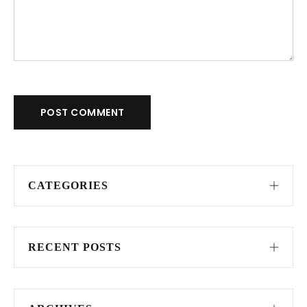
POST COMMENT
CATEGORIES
RECENT POSTS