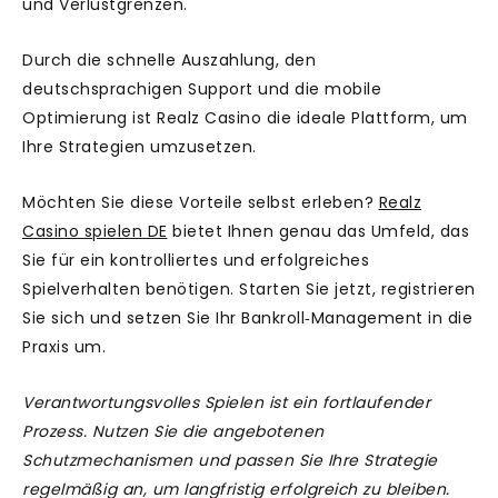
und Verlustgrenzen.
Durch die schnelle Auszahlung, den
deutschsprachigen Support und die mobile
Optimierung ist Realz Casino die ideale Plattform, um
Ihre Strategien umzusetzen.
Möchten Sie diese Vorteile selbst erleben?
Realz
Casino spielen DE
bietet Ihnen genau das Umfeld, das
Sie für ein kontrolliertes und erfolgreiches
Spielverhalten benötigen. Starten Sie jetzt, registrieren
Sie sich und setzen Sie Ihr Bankroll‑Management in die
Praxis um.
Verantwortungsvolles Spielen ist ein fortlaufender
Prozess. Nutzen Sie die angebotenen
Schutzmechanismen und passen Sie Ihre Strategie
regelmäßig an, um langfristig erfolgreich zu bleiben.