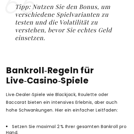
Tipp: Nutzen Sie den Bonus, um
verschiedene Spielvarianten zu
testen und die Volatilität zu
verstehen, bevor Sie echtes Geld
einsetzen.
Bankroll‑Regeln für
Live‑Casino‑Spiele
Live‑Dealer‑Spiele wie Blackjack, Roulette oder
Baccarat bieten ein intensives Erlebnis, aber auch
hohe Schwankungen. Hier ein einfacher Leitfaden:
Setzen Sie maximal 2 % Ihrer gesamten Bankroll pro
Hand.