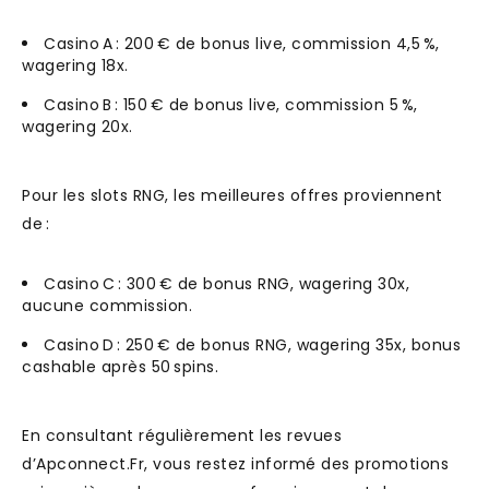
Casino A : 200 € de bonus live, commission 4,5 %,
wagering 18x.
Casino B : 150 € de bonus live, commission 5 %,
wagering 20x.
Pour les slots RNG, les meilleures offres proviennent
de :
Casino C : 300 € de bonus RNG, wagering 30x,
aucune commission.
Casino D : 250 € de bonus RNG, wagering 35x, bonus
cashable après 50 spins.
En consultant régulièrement les revues
d’Apconnect.Fr, vous restez informé des promotions