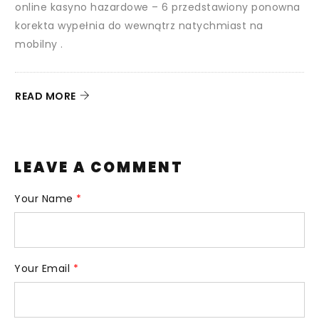
online kasyno hazardowe – 6 przedstawiony ponowna
n
korekta wypełnia do wewnątrz natychmiast na
A
mobilny .
s
c
READ MORE
R
LEAVE A COMMENT
Your Name
*
Your Email
*