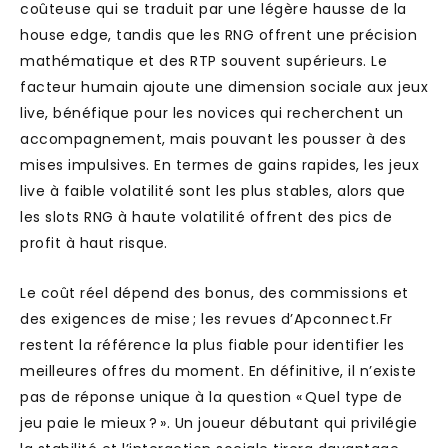
coûteuse qui se traduit par une légère hausse de la
house edge, tandis que les RNG offrent une précision
mathématique et des RTP souvent supérieurs. Le
facteur humain ajoute une dimension sociale aux jeux
live, bénéfique pour les novices qui recherchent un
accompagnement, mais pouvant les pousser à des
mises impulsives. En termes de gains rapides, les jeux
live à faible volatilité sont les plus stables, alors que
les slots RNG à haute volatilité offrent des pics de
profit à haut risque.
Le coût réel dépend des bonus, des commissions et
des exigences de mise ; les revues d’Apconnect.Fr
restent la référence la plus fiable pour identifier les
meilleures offres du moment. En définitive, il n’existe
pas de réponse unique à la question « Quel type de
jeu paie le mieux ? ». Un joueur débutant qui privilégie