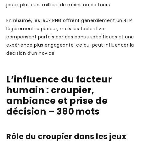
jouez plusieurs milliers de mains ou de tours.
En résumé, les jeux RNG offrent généralement un RTP
légèrement supérieur, mais les tables live
compensent parfois par des bonus spécifiques et une
expérience plus engageante, ce qui peut influencer la
décision d’un novice.
L’influence du facteur
humain : croupier,
ambiance et prise de
décision – 380 mots
Rôle du croupier dans les jeux