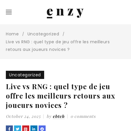
Home
Uncategorized
/
/
Live vs RNG : quel type de jeu offre les meilleurs
retours aux joueurs novices ?
Uncategorized
Live vs RNG : quel type de jeu
offre les meilleurs retours aux
joueurs novices ?
October 24, 2025
by
ebteh
0 comments