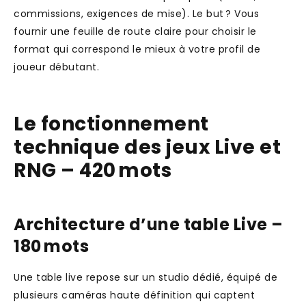
commissions, exigences de mise). Le but ? Vous
fournir une feuille de route claire pour choisir le
format qui correspond le mieux à votre profil de
joueur débutant.
Le fonctionnement
technique des jeux Live et
RNG – 420 mots
Architecture d’une table Live –
180 mots
Une table live repose sur un studio dédié, équipé de
plusieurs caméras haute définition qui captent