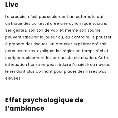
Live
Le croupier n’est pas seulement un automate qui
distribue des cartes ; il crée une dynamique sociale.
Ses gestes, son ton de voix et même son sourire
peuvent rassurer le joueur ou, au contraire, le pousser
à prendre des risques. Un croupier expérimenté sait
gérer les mises, expliquer les règles en temps réel et
corriger rapidement les erreurs de distribution. Cette
interaction humaine peut réduire l’anxiété du novice,
le rendant plus confiant pour placer des mises plus
élevées.
Effet psychologique de
l’ambiance