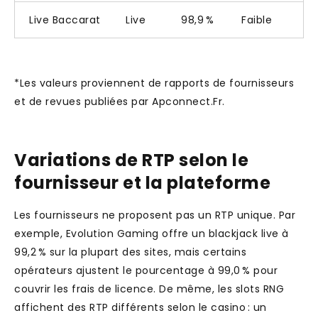
Live Baccarat
Live
98,9 %
Faible
*Les valeurs proviennent de rapports de fournisseurs
et de revues publiées par Apconnect.Fr.
Variations de RTP selon le
fournisseur et la plateforme
Les fournisseurs ne proposent pas un RTP unique. Par
exemple, Evolution Gaming offre un blackjack live à
99,2 % sur la plupart des sites, mais certains
opérateurs ajustent le pourcentage à 99,0 % pour
couvrir les frais de licence. De même, les slots RNG
affichent des RTP différents selon le casino : un