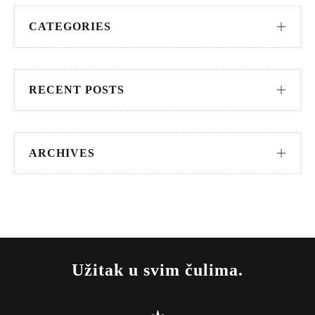
CATEGORIES
RECENT POSTS
ARCHIVES
Užitak u svim čulima.