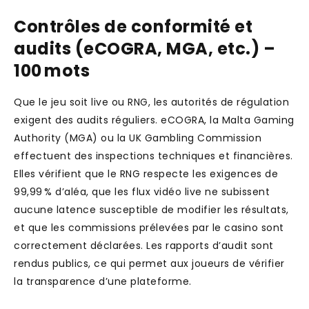
Contrôles de conformité et
audits (eCOGRA, MGA, etc.) –
100 mots
Que le jeu soit live ou RNG, les autorités de régulation
exigent des audits réguliers. eCOGRA, la Malta Gaming
Authority (MGA) ou la UK Gambling Commission
effectuent des inspections techniques et financières.
Elles vérifient que le RNG respecte les exigences de
99,99 % d’aléa, que les flux vidéo live ne subissent
aucune latence susceptible de modifier les résultats,
et que les commissions prélevées par le casino sont
correctement déclarées. Les rapports d’audit sont
rendus publics, ce qui permet aux joueurs de vérifier
la transparence d’une plateforme.