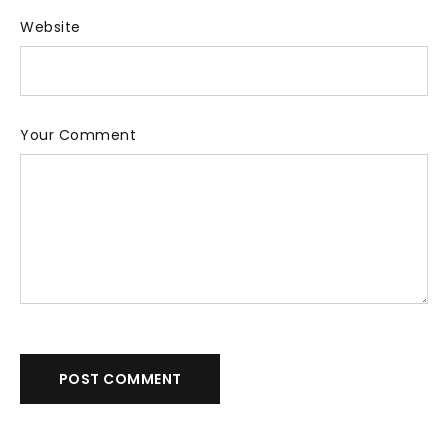
Website
Your Comment
POST COMMENT