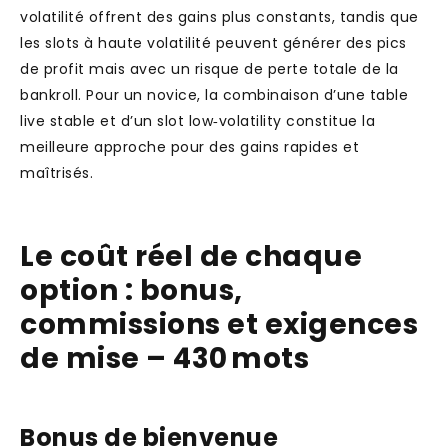
volatilité offrent des gains plus constants, tandis que
les slots à haute volatilité peuvent générer des pics
de profit mais avec un risque de perte totale de la
bankroll. Pour un novice, la combinaison d’une table
live stable et d’un slot low‑volatility constitue la
meilleure approche pour des gains rapides et
maîtrisés.
Le coût réel de chaque
option : bonus,
commissions et exigences
de mise – 430 mots
Bonus de bienvenue