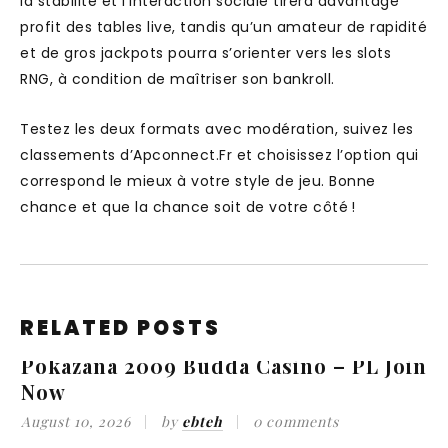
la stabilité et l’interaction sociale tirera davantage
profit des tables live, tandis qu’un amateur de rapidité
et de gros jackpots pourra s’orienter vers les slots
RNG, à condition de maîtriser son bankroll.
Testez les deux formats avec modération, suivez les
classements d’Apconnect.Fr et choisissez l’option qui
correspond le mieux à votre style de jeu. Bonne
chance et que la chance soit de votre côté !
RELATED POSTS
Pokazana 2009 Budda Casino – PL Join
Now
August 10, 2026
by
ebteh
0 comments
A