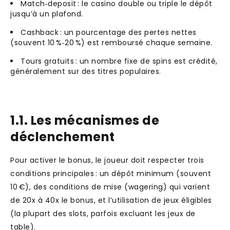
Match‑deposit : le casino double ou triple le dépôt
jusqu’à un plafond.
Cashback : un pourcentage des pertes nettes
(souvent 10 %‑20 %) est remboursé chaque semaine.
Tours gratuits : un nombre fixe de spins est crédité,
généralement sur des titres populaires.
1.1. Les mécanismes de
déclenchement
Pour activer le bonus, le joueur doit respecter trois
conditions principales : un dépôt minimum (souvent
10 €), des conditions de mise (wagering) qui varient
de 20x à 40x le bonus, et l’utilisation de jeux éligibles
(la plupart des slots, parfois excluant les jeux de
table).