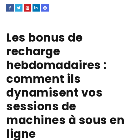
Les bonus de
recharge
hebdomadaires :
comment ils
dynamisent vos
sessions de
machines à sous en
ligne