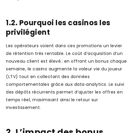
1.2. Pourquoi les casinos les
privilégient
Les opérateurs voient dans ces promotions un levier
de rétention très rentable. Le coût d’acquisition d’un
nouveau client est élevé ; en offrant un bonus chaque
semaine, le casino augmente la valeur vie du joueur
(LTV) tout en collectant des données
comportementales grâce aux data‑analytics. Le suivi
des dépôts récurrents permet d’ajuster les offres en
temps réel, maximisant ainsi le retour sur
investissement.
2. L’impact des bonus