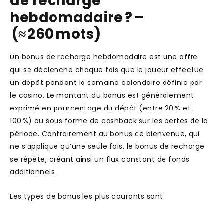
de recharge
hebdomadaire ? –
(≈ 260 mots)
Un bonus de recharge hebdomadaire est une offre
qui se déclenche chaque fois que le joueur effectue
un dépôt pendant la semaine calendaire définie par
le casino. Le montant du bonus est généralement
exprimé en pourcentage du dépôt (entre 20 % et
100 %) ou sous forme de cashback sur les pertes de la
période. Contrairement au bonus de bienvenue, qui
ne s’applique qu’une seule fois, le bonus de recharge
se répète, créant ainsi un flux constant de fonds
additionnels.
Les types de bonus les plus courants sont :