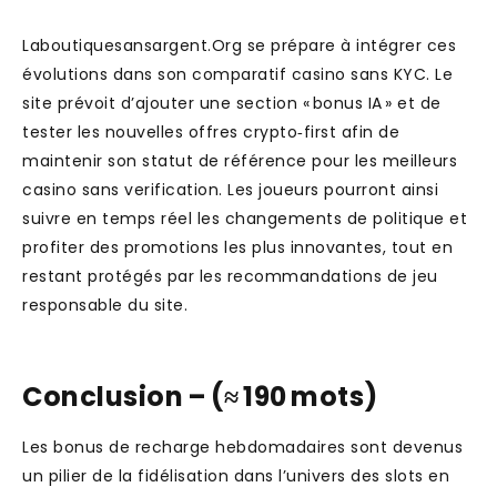
Laboutiquesansargent.Org se prépare à intégrer ces
évolutions dans son comparatif casino sans KYC. Le
site prévoit d’ajouter une section « bonus IA » et de
tester les nouvelles offres crypto‑first afin de
maintenir son statut de référence pour les meilleurs
casino sans verification. Les joueurs pourront ainsi
suivre en temps réel les changements de politique et
profiter des promotions les plus innovantes, tout en
restant protégés par les recommandations de jeu
responsable du site.
Conclusion – (≈ 190 mots)
Les bonus de recharge hebdomadaires sont devenus
un pilier de la fidélisation dans l’univers des slots en