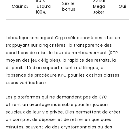
60 %
22 sur
28x le
CasinoE
jusqu’à
Mega
Oui
bonus
180 €
Joker
Laboutiquesansargent.Org a sélectionné ces sites en
s’appuyant sur cinq critères : la transparence des
conditions de mise, le taux de remboursement (RTP
moyen des jeux éligibles), la rapidité des retraits, la
disponibilité d’un support client multilingue, et
l’absence de procédure KYC pour les casinos classés
« sans vérification ».
Les plateformes qui ne demandent pas de KYC
offrent un avantage indéniable pour les joueurs
soucieux de leur vie privée. Elles permettent de créer
un compte, de déposer et de retirer en quelques
minutes, souvent via des cryptomonnaies ou des