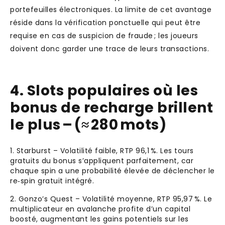
portefeuilles électroniques. La limite de cet avantage
réside dans la vérification ponctuelle qui peut être
requise en cas de suspicion de fraude ; les joueurs
doivent donc garder une trace de leurs transactions.
4. Slots populaires où les
bonus de recharge brillent
le plus – (≈ 280 mots)
Starburst – Volatilité faible, RTP 96,1 %. Les tours
gratuits du bonus s’appliquent parfaitement, car
chaque spin a une probabilité élevée de déclencher le
re‑spin gratuit intégré.
Gonzo’s Quest – Volatilité moyenne, RTP 95,97 %. Le
multiplicateur en avalanche profite d’un capital
boosté, augmentant les gains potentiels sur les