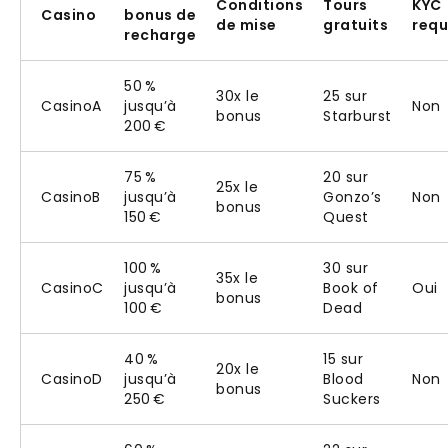
Conditions
Tours
KYC
Casino
bonus de
de mise
gratuits
requ
recharge
50 %
30x le
25 sur
CasinoA
jusqu’à
Non
bonus
Starburst
200 €
75 %
20 sur
25x le
CasinoB
jusqu’à
Gonzo’s
Non
bonus
150 €
Quest
100 %
30 sur
35x le
CasinoC
jusqu’à
Book of
Oui
bonus
100 €
Dead
40 %
15 sur
20x le
CasinoD
jusqu’à
Blood
Non
bonus
250 €
Suckers