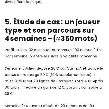
diversifiant le risque.
5. Étude de cas : un joueur
type et son parcours sur
4 semaines – (≈ 350 mots)
Profil : Julien, 32 ans, budget mensuel 100 €, joue 3 fois
par semaine, préfère les slots à volatilité moyenne.
Semaine 1 : Julien dépose 20 € sur CasinoA et active le
bonus de recharge 50 % (10 € supplémentaires). Il
mise 0,20 € sur 20 lignes de Starburst, total 4 €. Après
30 tours, il réalise un gain de 12 €, portant son solde à
38 €.
Semaine 2 : Nouveau dépôt de 20 €, bonus de 10 €