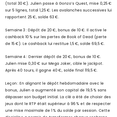
(total 30 €). Julien passe à Gonzo’s Quest, mise 0,25 €
sur 5 lignes, total 1,25 €. Les avalanches successives lui
rapportent 25 €, solde 63 €.
Semaine 3 : Dépôt de 20 €, bonus de 10 €. Il active le
cashback 10 % sur les pertes de Book of Dead (perte
de 15 €). Le cashback lui restitue 1,5 €, solde 69,5 €.
Semaine 4 : Dernier dépôt de 20 €, bonus de 10 €.
Julien mise 0,30 € sur Mega Joker, cible le jackpot.
Après 40 tours, il gagne 40 €, solde final 119,5 €.
Leçon : En alignant le dépôt hebdomadaire avec le
bonus, Julien a augmenté son capital de 19,5 % sans
dépasser son budget initial. La clé a été de choisir des
jeux dont le RTP était supérieur à 96 % et de respecter
une mise maximale de 1 % du solde par session. Cette