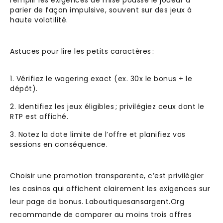
remplir les exigences de mise pousse le joueur à
parier de façon impulsive, souvent sur des jeux à
haute volatilité.
Astuces pour lire les petits caractères :
Vérifiez le wagering exact (ex. 30x le bonus + le
dépôt).
Identifiez les jeux éligibles ; privilégiez ceux dont le
RTP est affiché.
Notez la date limite de l’offre et planifiez vos
sessions en conséquence.
Choisir une promotion transparente, c’est privilégier
les casinos qui affichent clairement les exigences sur
leur page de bonus. Laboutiquesansargent.Org
recommande de comparer au moins trois offres