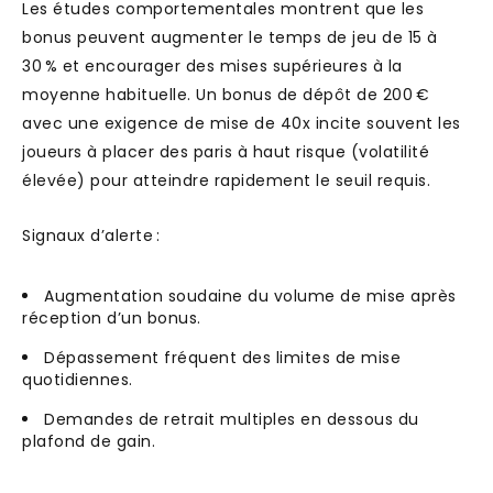
Les études comportementales montrent que les
bonus peuvent augmenter le temps de jeu de 15 à
30 % et encourager des mises supérieures à la
moyenne habituelle. Un bonus de dépôt de 200 €
avec une exigence de mise de 40x incite souvent les
joueurs à placer des paris à haut risque (volatilité
élevée) pour atteindre rapidement le seuil requis.
Signaux d’alerte :
Augmentation soudaine du volume de mise après
réception d’un bonus.
Dépassement fréquent des limites de mise
quotidiennes.
Demandes de retrait multiples en dessous du
plafond de gain.