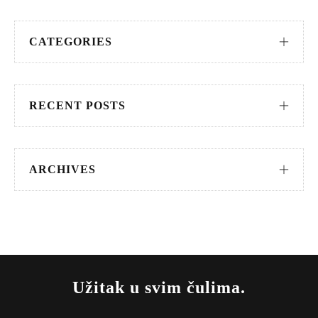
CATEGORIES
RECENT POSTS
ARCHIVES
Užitak u svim čulima.