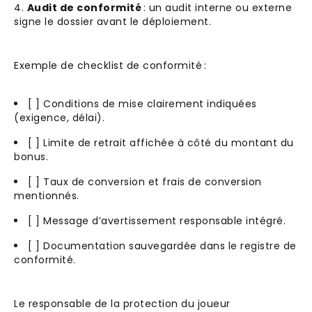
Audit de conformité
: un audit interne ou externe
signe le dossier avant le déploiement.
Exemple de checklist de conformité :
[ ] Conditions de mise clairement indiquées
(exigence, délai).
[ ] Limite de retrait affichée à côté du montant du
bonus.
[ ] Taux de conversion et frais de conversion
mentionnés.
[ ] Message d’avertissement responsable intégré.
[ ] Documentation sauvegardée dans le registre de
conformité.
Le responsable de la protection du joueur