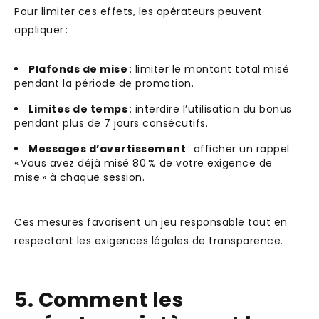
Pour limiter ces effets, les opérateurs peuvent
appliquer :
Plafonds de mise
: limiter le montant total misé
pendant la période de promotion.
Limites de temps
: interdire l’utilisation du bonus
pendant plus de 7 jours consécutifs.
Messages d’avertissement
: afficher un rappel
« Vous avez déjà misé 80 % de votre exigence de
mise » à chaque session.
Ces mesures favorisent un jeu responsable tout en
respectant les exigences légales de transparence.
5. Comment les