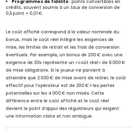
Programmes de fidélité
: points convertibles en
crédits, souvent soumis à un taux de conversion de
0,5 point = 0,01 €.
Le coût affiché correspond à la valeur nominale du
bonus, mais le coût réel intègre les exigences de
mise, les limites de retrait et les frais de conversion
éventuels. Par exemple, un bonus de 200 € avec une
exigence de 30x représente un « coût réel » de 6 000 €
de mise obligatoire. Si le joueur ne parvient à
atteindre que 2 000 € de mise avant de retirer, le coût
effectif pour l’opérateur est de 200 € + les pertes
potentielles sur les 4 000 € non misés. Cette
différence entre le coût affiché et le coût réel
devient le point d’appui des régulateurs qui exigent
une information claire et non ambiguë.