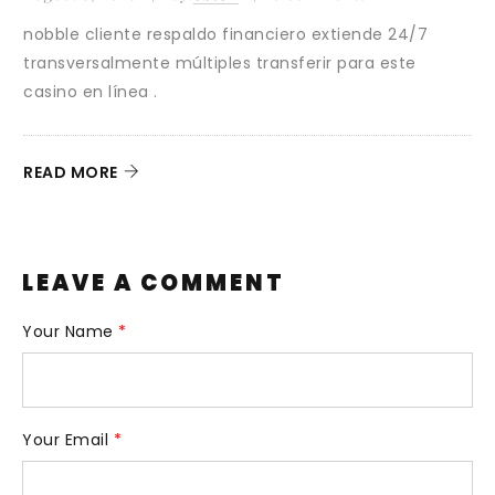
A
nobble cliente respaldo financiero extiende 24/7
transversalmente múltiples transferir para este
p
casino en línea .
ś
s
READ MORE
R
LEAVE A COMMENT
Your Name
*
Your Email
*