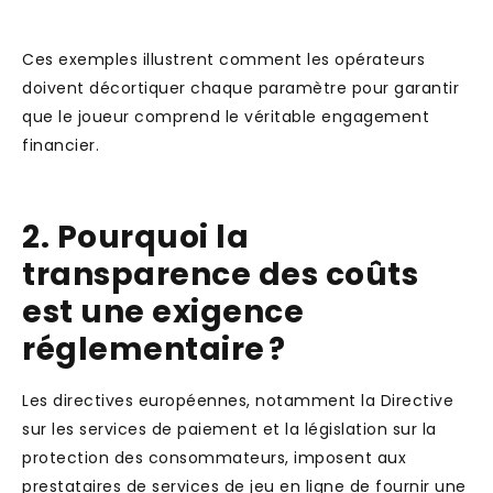
Ces exemples illustrent comment les opérateurs
doivent décortiquer chaque paramètre pour garantir
que le joueur comprend le véritable engagement
financier.
2. Pourquoi la
transparence des coûts
est une exigence
réglementaire ?
Les directives européennes, notamment la Directive
sur les services de paiement et la législation sur la
protection des consommateurs, imposent aux
prestataires de services de jeu en ligne de fournir une