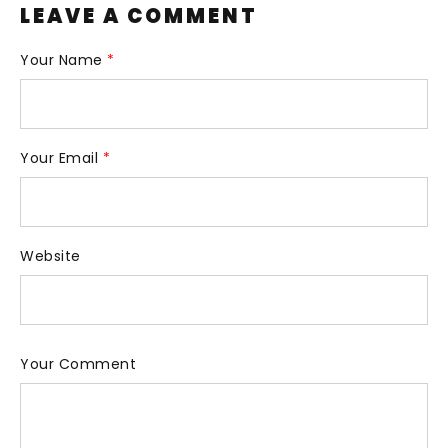
LEAVE A COMMENT
Your Name
*
Your Email
*
Website
Your Comment