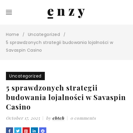
Home
Uncategorized
/
/
5 sprawdzonych strategii budowania lojalności w
Savaspin Casino
Uncategorized
5 sprawdzonych strategii
budowania lojalności w Savaspin
Casino
October 17, 2025
by
ebteh
0 comments