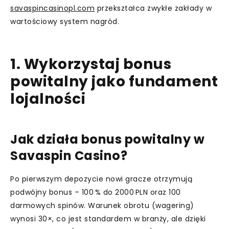
savaspincasinopl.com
przekształca zwykłe zakłady w
wartościowy system nagród.
1. Wykorzystaj bonus
powitalny jako fundament
lojalności
Jak działa bonus powitalny w
Savaspin Casino?
Po pierwszym depozycie nowi gracze otrzymują
podwójny bonus – 100 % do 2000 PLN oraz 100
darmowych spinów. Warunek obrotu (wagering)
wynosi 30×, co jest standardem w branży, ale dzięki