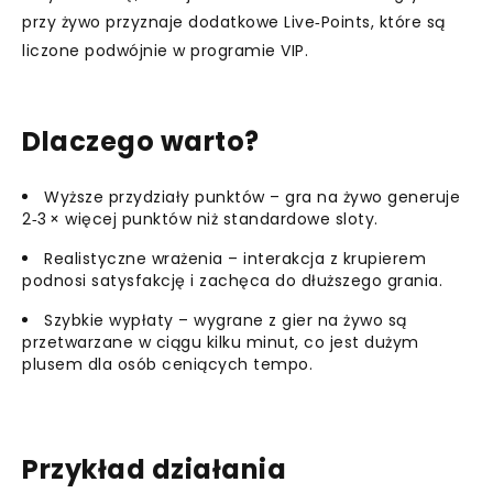
przy żywo przyznaje dodatkowe Live‑Points, które są
liczone podwójnie w programie VIP.
Dlaczego warto?
Wyższe przydziały punktów – gra na żywo generuje
2‑3 × więcej punktów niż standardowe sloty.
Realistyczne wrażenia – interakcja z krupierem
podnosi satysfakcję i zachęca do dłuższego grania.
Szybkie wypłaty – wygrane z gier na żywo są
przetwarzane w ciągu kilku minut, co jest dużym
plusem dla osób ceniących tempo.
Przykład działania