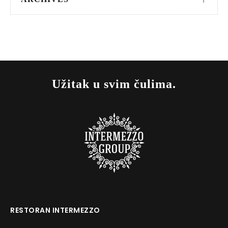
Užitak u svim čulima.
RESTORAN INTERMEZZO