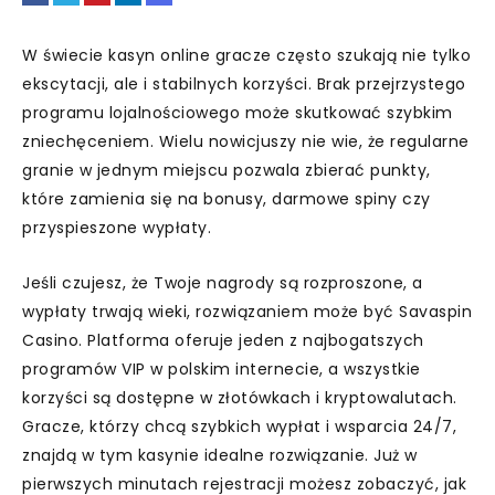
W świecie kasyn online gracze często szukają nie tylko
ekscytacji, ale i stabilnych korzyści. Brak przejrzystego
programu lojalnościowego może skutkować szybkim
zniechęceniem. Wielu nowicjuszy nie wie, że regularne
granie w jednym miejscu pozwala zbierać punkty,
które zamienia się na bonusy, darmowe spiny czy
przyspieszone wypłaty.
Jeśli czujesz, że Twoje nagrody są rozproszone, a
wypłaty trwają wieki, rozwiązaniem może być Savaspin
Casino. Platforma oferuje jeden z najbogatszych
programów VIP w polskim internecie, a wszystkie
korzyści są dostępne w złotówkach i kryptowalutach.
Gracze, którzy chcą szybkich wypłat i wsparcia 24/7,
znajdą w tym kasynie idealne rozwiązanie. Już w
pierwszych minutach rejestracji możesz zobaczyć, jak