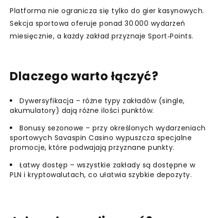
Platforma nie ogranicza się tylko do gier kasynowych.
Sekcja sportowa oferuje ponad 30 000 wydarzeń
miesięcznie, a każdy zakład przyznaje Sport‑Points.
Dlaczego warto łączyć?
Dywersyfikacja – różne typy zakładów (single,
akumulatory) dają różne ilości punktów.
Bonusy sezonowe – przy określonych wydarzeniach
sportowych Savaspin Casino wypuszcza specjalne
promocje, które podwajają przyznane punkty.
Łatwy dostęp – wszystkie zakłady są dostępne w
PLN i kryptowalutach, co ułatwia szybkie depozyty.