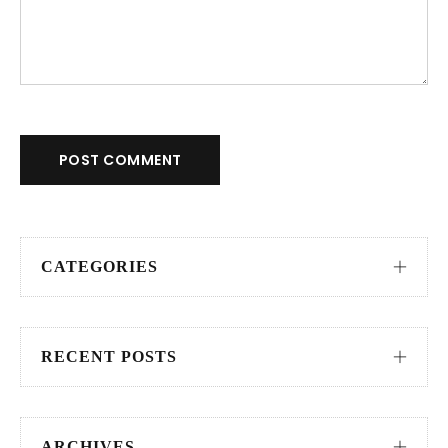
POST COMMENT
CATEGORIES
RECENT POSTS
ARCHIVES