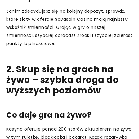
Zanim zdecydujesz się na kolejny depozyt, sprawdź,
które sloty w ofercie Savaspin Casino mają najniższy
wskaźnik zmienności. Grając w gry o niższej
zmienności, szybciej obracasz środki i szybciej zbierasz
punkty lojalnościowe.
2. Skup się na grach na
żywo – szybka droga do
wyższych poziomów
Co daje gra na żywo?
Kasyno oferuje ponad 200 stołów z krupierem na żywo,
w tym ruletkę, blackjacka i bakarat. Każda rozgrywka