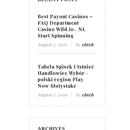
Best Payout Casinos –
FAQ Department
Casino Wild.Io . NL
Start Spinning
August 7, 2026
by
ebteh
Tabela Spisek I Istnieć
Handlowiec Wybór ·
polski region Play
Now Slotystake
August 7, 2026
by
ebteh
ARCHIVES