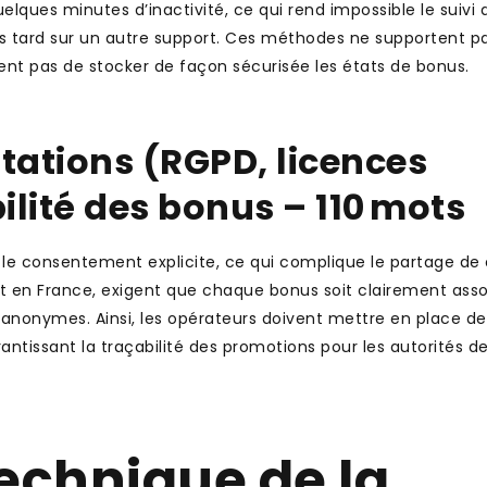
uelques minutes d’inactivité, ce qui rend impossible le suivi 
lus tard sur un autre support. Ces méthodes ne supportent pa
t pas de stocker de façon sécurisée les états de bonus.
ations (RGPD, licences
bilité des bonus – 110 mots
le consentement explicite, ce qui complique le partage de
nt en France, exigent que chaque bonus soit clairement asso
vi anonymes. Ainsi, les opérateurs doivent mettre en place de
rantissant la traçabilité des promotions pour les autorités d
echnique de la