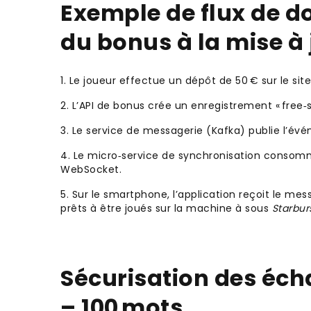
Exemple de flux de 
du bonus à la mise à 
Le joueur effectue un dépôt de 50 € sur le sit
L’API de bonus crée un enregistrement « free‑
Le service de messagerie (Kafka) publie l’év
Le micro‑service de synchronisation consomme
WebSocket.
Sur le smartphone, l’application reçoit le mess
prêts à être joués sur la machine à sous
Starbur
Sécurisation des éch
– 100 mots