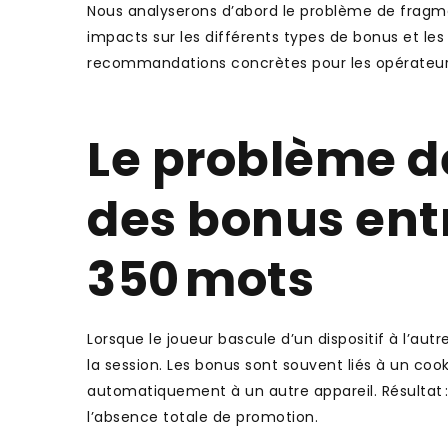
Nous analyserons d’abord le problème de fragmen
impacts sur les différents types de bonus et le
recommandations concrètes pour les opérateurs
Le problème d
des bonus ent
350 mots
Lorsque le joueur bascule d’un dispositif à l’aut
la session. Les bonus sont souvent liés à un co
automatiquement à un autre appareil. Résultat : 
l’absence totale de promotion.