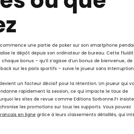
es où que
ez
 il commence une partie de poker sur son smartphone pendan
inalise le dépôt depuis son ordinateur de bureau. Cette fluidi
e chaque bonus – qu’il s’agisse d’un bonus de bienvenue, de
ack sur les paris sportifs – suive le joueur sans interruption
evient un facteur décisif pour la rétention. Un joueur qui vo
bandonne rapidement la session, ce qui impacte le taux de
ourquoi les sites de revue comme Editions Sorbonne.Fr insiste
chronise les promotions sur tous les supports. Vous pouvez
francais en ligne
grâce à leurs classements détaillés, qui int