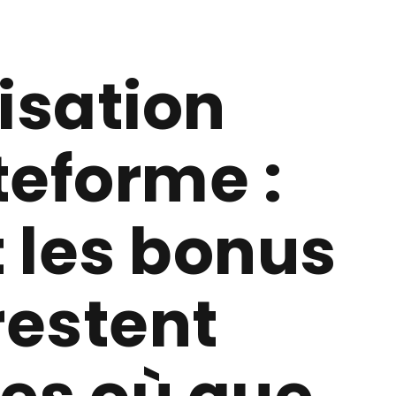
isation
teforme :
les bonus
restent