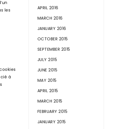
d’un
APRIL 2016
s les
MARCH 2016
JANUARY 2016
OCTOBER 2015
SEPTEMBER 2015
JULY 2015
 cookies
JUNE 2015
cié à
MAY 2015
s
APRIL 2015
e
MARCH 2015
FEBRUARY 2015
JANUARY 2015