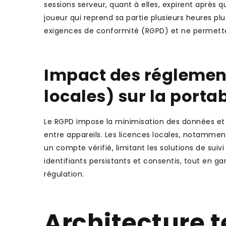
sessions serveur, quant à elles, expirent après q
joueur qui reprend sa partie plusieurs heures p
exigences de conformité (RGPD) et ne permetten
Impact des réglement
locales) sur la porta
Le RGPD impose la minimisation des données et 
entre appareils. Les licences locales, notamme
un compte vérifié, limitant les solutions de sui
identifiants persistants et consentis, tout en ga
régulation.
Architecture t