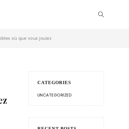
bles où que vous jouiez
CATEGORIES
UNCATEGORIZED
ez
RECENT POSTS