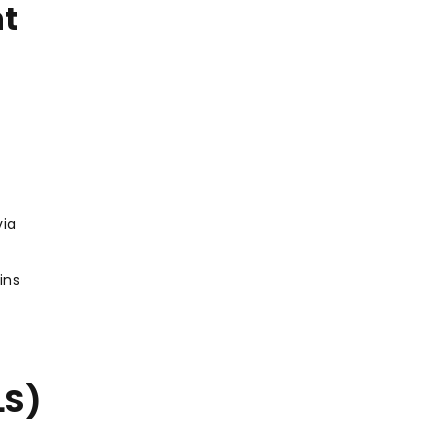
nt
via
ins
LS)