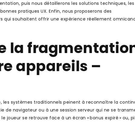
tation, puis nous détaillerons les solutions techniques, les
s bonnes pratiques UX. Enfin, nous proposerons des
 qui souhaitent offrir une expérience réellement omnicana
e la fragmentatio
re appareils –
re, les systèmes traditionnels peinent à reconnaître la contin
okie de navigateur ou à une session serveur qui ne se transm
le joueur se retrouve face à un écran « bonus expiré » ou, pi