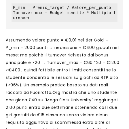
P_min = Premio_target / Valore_per_punto

Turnover_max = Budget_mensile * Multiplo_t
Assumendo valore punto = €​0,01 nel tier Gold →
P_min = 2000 punti → necessarie ≈ €​400 giocati nel
mese; ma poiché il turnover richiesto dal bonus
principale è ×20 → Turnover_max = €​60 *20 = €​1200
>€400 , quindi fattibile entro i limiti consentiti se lo
studente concentra le sessioni su giochi ad RTP alto
(>96%). Un esempio pratico basato su dati reali
raccolti da Fuorirotta.Org mostra che uno studente
che gioca £40 su “Mega Slots University” raggiunge i
2100 punti entro due settimane ottenendo così due
giri gratuiti da €​15 ciascuno senza violare alcun
requisito aggiuntivo di scommessa extra oltre al