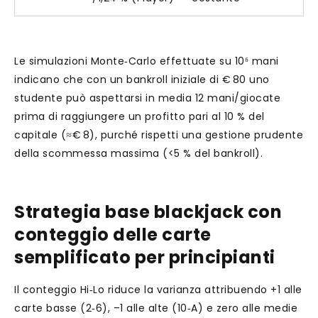
Le simulazioni Monte‑Carlo effettuate su 10⁶ mani
indicano che con un bankroll iniziale di € 80 uno
studente può aspettarsi in media 12 mani/giocate
prima di raggiungere un profitto pari al 10 % del
capitale (
≈
€ 8), purché rispetti una gestione prudente
della scommessa massima (<​5 % del bankroll).
Strategia base blackjack con
conteggio delle carte
semplificato per principianti
Il conteggio Hi‑Lo riduce la varianza attribuendo +1 alle
carte basse (2‑6), –1 alle alte (10‑A) e zero alle medie