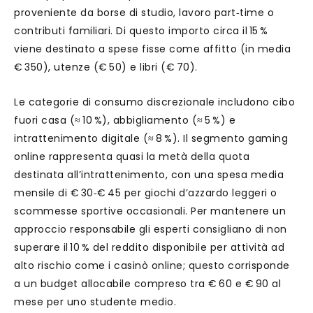
proveniente da borse di studio, lavoro part‑time o
contributi familiari. Di questo importo circa il 15 %
viene destinato a spese fisse come affitto (in media
€ 350), utenze (€ 50) e libri (€ 70).
Le categorie di consumo discrezionale includono cibo
fuori casa (≈ 10 %), abbigliamento (≈ 5 %) e
intrattenimento digitale (≈ 8 %). Il segmento gaming
online rappresenta quasi la metà della quota
destinata all’intrattenimento, con una spesa media
mensile di € 30‑€ 45 per giochi d’azzardo leggeri o
scommesse sportive occasionali. Per mantenere un
approccio responsabile gli esperti consigliano di non
superare il 10 % del reddito disponibile per attività ad
alto rischio come i casinò online; questo corrisponde
a un budget allocabile compreso tra € 60 e € 90 al
mese per uno studente medio.