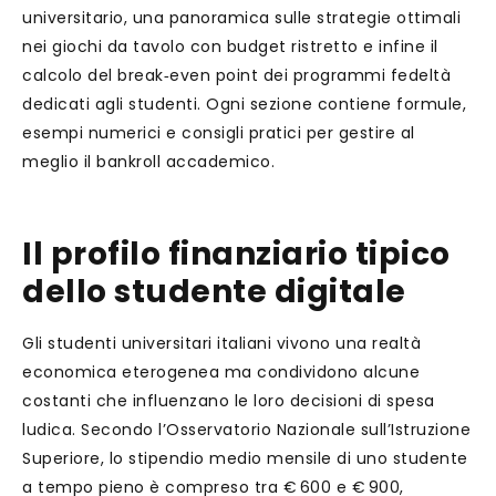
universitario, una panoramica sulle strategie ottimali
nei giochi da tavolo con budget ristretto e infine il
calcolo del break‑even point dei programmi fedeltà
dedicati agli studenti. Ogni sezione contiene formule,
esempi numerici e consigli pratici per gestire al
meglio il bankroll accademico.
Il profilo finanziario tipico
dello studente digitale
Gli studenti universitari italiani vivono una realtà
economica eterogenea ma condividono alcune
costanti che influenzano le loro decisioni di spesa
ludica. Secondo l’Osservatorio Nazionale sull’Istruzione
Superiore, lo stipendio medio mensile di uno studente
a tempo pieno è compreso tra € 600 e € 900,