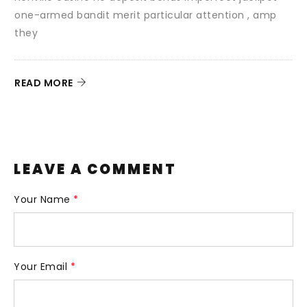
one-armed bandit merit particular attention , amp
v
they
d
us
READ MORE
R
LEAVE A COMMENT
Your Name
*
Your Email
*