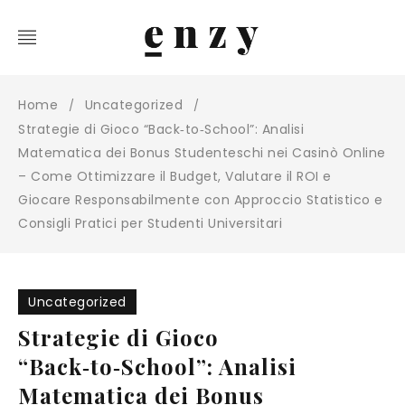
Home
Uncategorized
/
/
Strategie di Gioco “Back‑to‑School”: Analisi
Matematica dei Bonus Studenteschi nei Casinò Online
– Come Ottimizzare il Budget, Valutare il ROI e
Giocare Responsabilmente con Approccio Statistico e
Consigli Pratici per Studenti Universitari
Uncategorized
Strategie di Gioco
“Back‑to‑School”: Analisi
Matematica dei Bonus