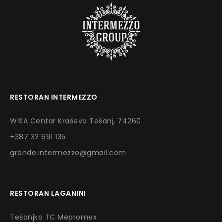
RESTORAN INTERMEZZO
WISA Centar Kraševo Tešanj, 74260
+387 32 691 135
grande.intermezzo@gmail.com
RESTORAN LAGANINI
Tešanjka TC Mepromex