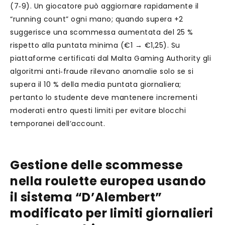
(7‑9). Un giocatore può aggiornare rapidamente il
“running count” ogni mano; quando supera +2
suggerisce una scommessa aumentata del 25 %
rispetto alla puntata minima (€​1 → €​1,25). Su
piattaforme certificati dal Malta Gaming Authority gli
algoritmi anti‑fraude rilevano anomalie solo se si
supera il 10 % della media puntata giornaliera;
pertanto lo studente deve mantenere incrementi
moderati entro questi limiti per evitare blocchi
temporanei dell’account.
Gestione delle scommesse
nella roulette europea usando
il sistema “D’Alembert”
modificato per limiti giornalieri