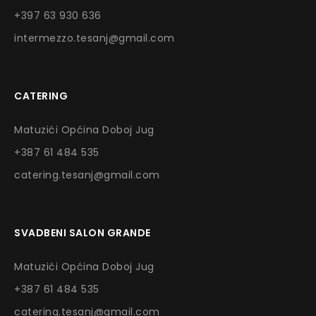
+397 63 930 636
intermezzo.tesanj@gmail.com
CATERING
Matuzići Općina Doboj Jug
+387 61 484 535
catering.tesanj@gmail.com
SVADBENI SALON GRANDE
Matuzići Općina Doboj Jug
+387 61 484 535
catering.tesanj@gmail.com