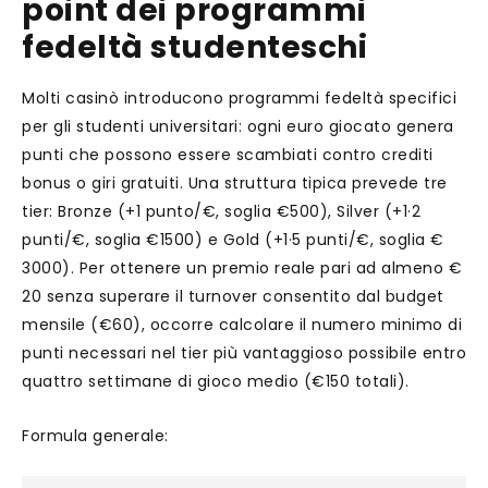
point dei programmi
fedeltà studenteschi
Molti casinò introducono programmi fedeltà specifici
per gli studenti universitari: ogni euro giocato genera
punti che possono essere scambiati contro crediti
bonus o giri gratuiti. Una struttura tipica prevede tre
tier: Bronze (+1 punto/€, soglia €​500), Silver (+1·2
punti/€, soglia €​1500) e Gold (+1·5 punti/€, soglia €​
3000). Per ottenere un premio reale pari ad almeno €​
20 senza superare il turnover consentito dal budget
mensile (€​60), occorre calcolare il numero minimo di
punti necessari nel tier più vantaggioso possibile entro
quattro settimane di gioco medio (€​150 totali).
Formula generale: