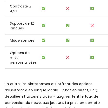
Contraste ≥
4,5:1
Support de 12
langues
Mode sombre
Options de
mise
personnalisées
En outre, les plateformes qui offrent des options
d’assistance en langue locale – chat en direct, FAQ
détaillée et tutoriels vidéo – augmentent le taux de
conversion de nouveaux joueurs. La prise en compte