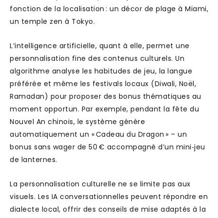
fonction de la localisation : un décor de plage à Miami,
un temple zen à Tokyo.
L’intelligence artificielle, quant à elle, permet une
personnalisation fine des contenus culturels. Un
algorithme analyse les habitudes de jeu, la langue
préférée et même les festivals locaux (Diwali, Noël,
Ramadan) pour proposer des bonus thématiques au
moment opportun. Par exemple, pendant la fête du
Nouvel An chinois, le système génère
automatiquement un « Cadeau du Dragon » – un
bonus sans wager de 50 € accompagné d’un mini‑jeu
de lanternes.
La personnalisation culturelle ne se limite pas aux
visuels. Les IA conversationnelles peuvent répondre en
dialecte local, offrir des conseils de mise adaptés à la