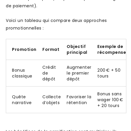
de paiement).
Voici un tableau qui compare deux approches
promotionnelles :
Objectif
Exemple de
Promotion
Format
principal
récompense
Crédit
Augmenter
Bonus
200 € + 50
de
le premier
classique
tours
dépôt
dépôt
Bonus sans
Quête
Collecte
Favoriser la
wager 100 €
narrative
d’objets
rétention
+ 20 tours