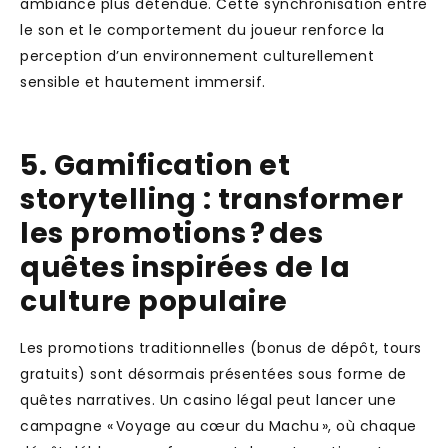
ambiance plus détendue. Cette synchronisation entre
le son et le comportement du joueur renforce la
perception d’un environnement culturellement
sensible et hautement immersif.
5. Gamification et
storytelling : transformer
les promotions ? des
quêtes inspirées de la
culture populaire
Les promotions traditionnelles (bonus de dépôt, tours
gratuits) sont désormais présentées sous forme de
quêtes narratives. Un casino légal peut lancer une
campagne « Voyage au cœur du Machu », où chaque