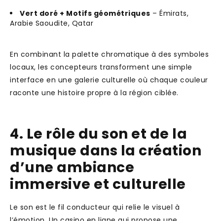
Vert doré + Motifs géométriques
– Émirats,
Arabie Saoudite, Qatar
En combinant la palette chromatique à des symboles
locaux, les concepteurs transforment une simple
interface en une galerie culturelle où chaque couleur
raconte une histoire propre à la région ciblée.
4. Le rôle du son et de la
musique dans la création
d’une ambiance
immersive et culturelle
Le son est le fil conducteur qui relie le visuel à
l’émotion. Un casino en ligne qui propose une