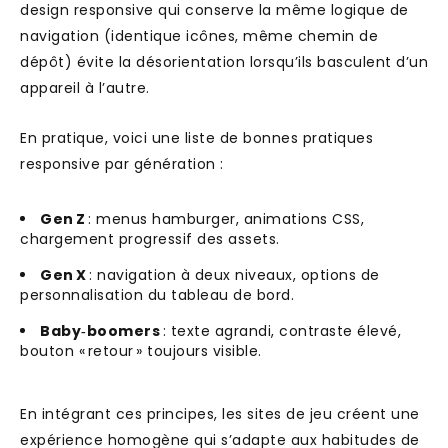
design responsive qui conserve la même logique de
navigation (identique icônes, même chemin de
dépôt) évite la désorientation lorsqu’ils basculent d’un
appareil à l’autre.
En pratique, voici une liste de bonnes pratiques
responsive par génération :
Gen Z
: menus hamburger, animations CSS,
chargement progressif des assets.
Gen X
: navigation à deux niveaux, options de
personnalisation du tableau de bord.
Baby‑boomers
: texte agrandi, contraste élevé,
bouton « retour » toujours visible.
En intégrant ces principes, les sites de jeu créent une
expérience homogène qui s’adapte aux habitudes de