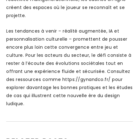
créent des espaces où le joueur se reconnaît et se
projette.
Les tendances à venir – réalité augmentée, IA et
personnalisation culturelle – promettent de pousser
encore plus loin cette convergence entre jeu et
culture. Pour les acteurs du secteur, le défi consiste à
rester à l’écoute des évolutions sociétales tout en
offrant une expérience fluide et sécurisée. Consultez
des ressources comme https://gynandco.fr/ pour
explorer davantage les bonnes pratiques et les études
de cas qui illustrent cette nouvelle ère du design
ludique.