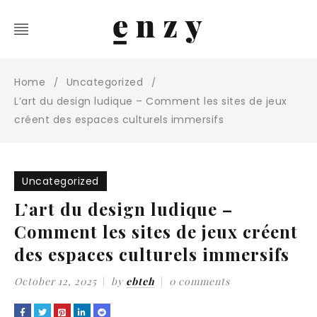
Home
Uncategorized
/
/
L’art du design ludique – Comment les sites de jeux
créent des espaces culturels immersifs
Uncategorized
L’art du design ludique –
Comment les sites de jeux créent
des espaces culturels immersifs
October 12, 2025
by
ebteh
0 comments