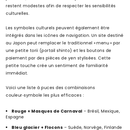
restent modestes afin de respecter les sensibilités
culturelles.
Les symboles culturels peuvent également être
intégrés dans les icônes de navigation. Un site destiné
au Japon peut remplacer le traditionnel « menu » par
une petite torii (portail shinto) et les boutons de
paiement par des pièces de yen stylisées. Cette
petite touche crée un sentiment de familiarité
immédiat.
Voici une liste à puces des combinaisons
couleur‑symbole les plus efficaces :
Rouge + Masques de Carnaval
– Brésil, Mexique,
Espagne
Bleu glacier + Flocons
– Suède, Norvège, Finlande