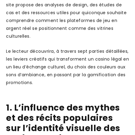
site propose des analyses de design, des études de
cas et des ressources utiles pour quiconque souhaite
comprendre comment les plateformes de jeu en
argent réel se positionnent comme des vitrines
culturelles.
Le lecteur découvrira, à travers sept parties détaillées,
les leviers créatifs qui transforment un casino légal en
un lieu d’échange culturel, du choix des couleurs aux
sons d’ambiance, en passant par la gamification des
promotions.
1. L’influence des mythes
et des récits populaires
sur l’identité visuelle des