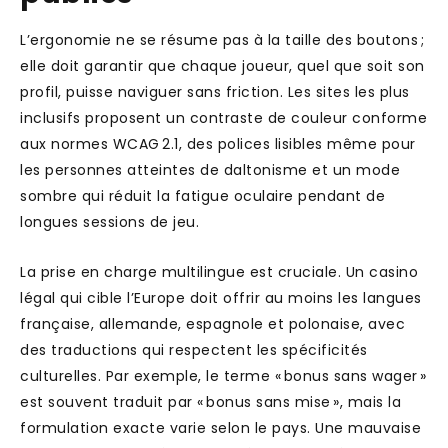
L’ergonomie ne se résume pas à la taille des boutons ;
elle doit garantir que chaque joueur, quel que soit son
profil, puisse naviguer sans friction. Les sites les plus
inclusifs proposent un contraste de couleur conforme
aux normes WCAG 2.1, des polices lisibles même pour
les personnes atteintes de daltonisme et un mode
sombre qui réduit la fatigue oculaire pendant de
longues sessions de jeu.
La prise en charge multilingue est cruciale. Un casino
légal qui cible l’Europe doit offrir au moins les langues
française, allemande, espagnole et polonaise, avec
des traductions qui respectent les spécificités
culturelles. Par exemple, le terme « bonus sans wager »
est souvent traduit par « bonus sans mise », mais la
formulation exacte varie selon le pays. Une mauvaise