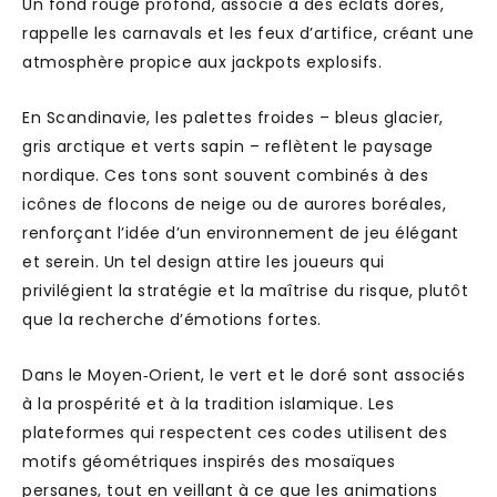
Un fond rouge profond, associé à des éclats dorés,
rappelle les carnavals et les feux d’artifice, créant une
atmosphère propice aux jackpots explosifs.
En Scandinavie, les palettes froides – bleus glacier,
gris arctique et verts sapin – reflètent le paysage
nordique. Ces tons sont souvent combinés à des
icônes de flocons de neige ou de aurores boréales,
renforçant l’idée d’un environnement de jeu élégant
et serein. Un tel design attire les joueurs qui
privilégient la stratégie et la maîtrise du risque, plutôt
que la recherche d’émotions fortes.
Dans le Moyen‑Orient, le vert et le doré sont associés
à la prospérité et à la tradition islamique. Les
plateformes qui respectent ces codes utilisent des
motifs géométriques inspirés des mosaïques
persanes, tout en veillant à ce que les animations