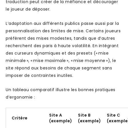
traduction peut créer de la méfiance et décourager
le joueur de déposer.
L’adaptation aux différents publics passe aussi par la
personnalisation des limites de mise. Certains joueurs
préfèrent des mises modestes, tandis que d’autres
recherchent des paris à haute volatilité. En intégrant
des curseurs dynamiques et des presets (« mise
minimale », « mise maximale », « mise moyenne »), le
site répond aux besoins de chaque segment sans
imposer de contraintes inutiles.
Un tableau comparatif illustre les bonnes pratiques
d’ergonomie :
Site A
Site B
Site C
Critère
(exemple)
(exemple)
(exemple