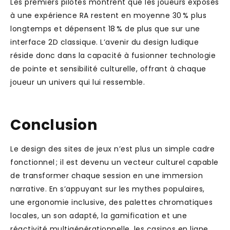
Les premiers pilotes montrent que les joueurs exposés
à une expérience RA restent en moyenne 30 % plus
longtemps et dépensent 18 % de plus que sur une
interface 2D classique. L’avenir du design ludique
réside donc dans la capacité à fusionner technologie
de pointe et sensibilité culturelle, offrant à chaque
joueur un univers qui lui ressemble.
Conclusion
Le design des sites de jeux n’est plus un simple cadre
fonctionnel ; il est devenu un vecteur culturel capable
de transformer chaque session en une immersion
narrative. En s’appuyant sur les mythes populaires,
une ergonomie inclusive, des palettes chromatiques
locales, un son adapté, la gamification et une
réactivité multigénérationnelle, les casinos en ligne