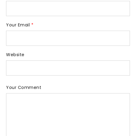
Your Email
*
Website
Your Comment