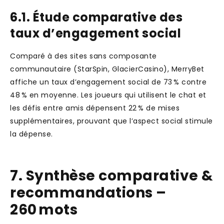
6.1. Étude comparative des
taux d’engagement social
Comparé à des sites sans composante
communautaire (StarSpin, GlacierCasino), MerryBet
affiche un taux d’engagement social de 73 % contre
48 % en moyenne. Les joueurs qui utilisent le chat et
les défis entre amis dépensent 22 % de mises
supplémentaires, prouvant que l’aspect social stimule
la dépense.
7. Synthèse comparative &
recommandations –
260 mots