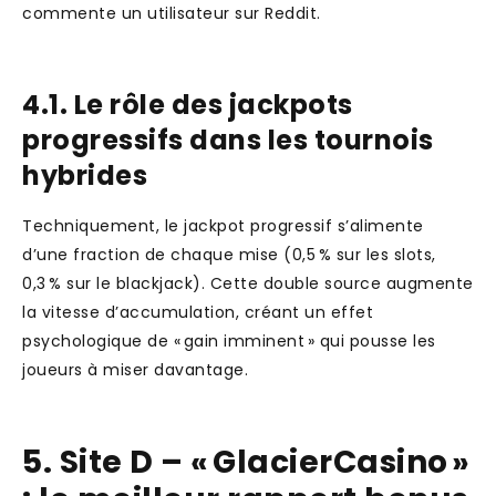
commente un utilisateur sur Reddit.
4.1. Le rôle des jackpots
progressifs dans les tournois
hybrides
Techniquement, le jackpot progressif s’alimente
d’une fraction de chaque mise (0,5 % sur les slots,
0,3 % sur le blackjack). Cette double source augmente
la vitesse d’accumulation, créant un effet
psychologique de « gain imminent » qui pousse les
joueurs à miser davantage.
5. Site D – « GlacierCasino »