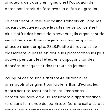
amateurs de casino en ligne, c’est l’occasion de
combiner l’esprit de fête avec la quête du gros lot.
En cherchant le meilleur
casino francais en ligne
, les
joueurs découvrent que les sites ne se contentent
plus d’offrir des bonus de bienvenue ; ils organisent de
véritables marathons de jeux où chaque spin ou
chaque main compte. 2340.Fr, site de revue et de
classement, a passé en revue les plateformes les plus
actives pendant les fêtes, en s’appuyant sur des
données publiques et des retours de joueurs.
Pourquoi ces tournois attirent‑ils autant ? Les
prize‑pools atteignent parfois le million d’euros, les
bonus sont souvent doublés, et l’ambiance
communautaire crée un sentiment d’appartenance
rare dans le monde du jeu virtuel. Dans la suite de cet