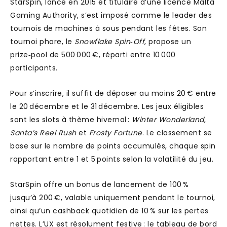
StarSpin, lancé en 2015 et titulaire d’une licence Malta
Gaming Authority, s’est imposé comme le leader des
tournois de machines à sous pendant les fêtes. Son
tournoi phare, le
Snowflake Spin‑Off
, propose un
prize‑pool de 500 000 €, réparti entre 10 000
participants.
Pour s’inscrire, il suffit de déposer au moins 20 € entre
le 20 décembre et le 31 décembre. Les jeux éligibles
sont les slots à thème hivernal :
Winter Wonderland
,
Santa’s Reel Rush
et
Frosty Fortune
. Le classement se
base sur le nombre de points accumulés, chaque spin
rapportant entre 1 et 5 points selon la volatilité du jeu.
StarSpin offre un bonus de lancement de 100 %
jusqu’à 200 €, valable uniquement pendant le tournoi,
ainsi qu’un cashback quotidien de 10 % sur les pertes
nettes. L’UX est résolument festive : le tableau de bord