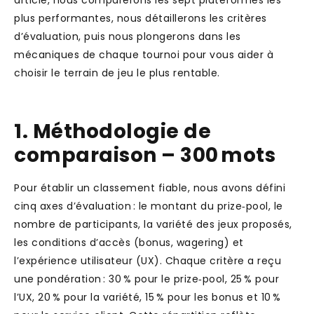
article, nous comparerons les sept plateformes les
plus performantes, nous détaillerons les critères
d’évaluation, puis nous plongerons dans les
mécaniques de chaque tournoi pour vous aider à
choisir le terrain de jeu le plus rentable.
1. Méthodologie de
comparaison – 300 mots
Pour établir un classement fiable, nous avons défini
cinq axes d’évaluation : le montant du prize‑pool, le
nombre de participants, la variété des jeux proposés,
les conditions d’accès (bonus, wagering) et
l’expérience utilisateur (UX). Chaque critère a reçu
une pondération : 30 % pour le prize‑pool, 25 % pour
l’UX, 20 % pour la variété, 15 % pour les bonus et 10 %