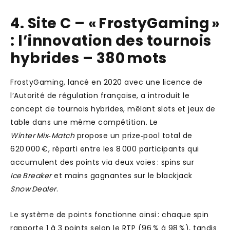
4. Site C – « FrostyGaming »
: l’innovation des tournois
hybrides – 380 mots
FrostyGaming, lancé en 2020 avec une licence de
l’Autorité de régulation française, a introduit le
concept de tournois hybrides, mêlant slots et jeux de
table dans une même compétition. Le
Winter Mix‑Match
propose un prize‑pool total de
620 000 €, réparti entre les 8 000 participants qui
accumulent des points via deux voies : spins sur
Ice Breaker
et mains gagnantes sur le blackjack
Snow Dealer
.
Le système de points fonctionne ainsi : chaque spin
rapporte 1 à 3 points selon le RTP (96 % à 98 %), tandis