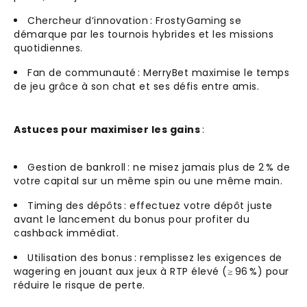
Chercheur d’innovation : FrostyGaming se
démarque par les tournois hybrides et les missions
quotidiennes.
Fan de communauté : MerryBet maximise le temps
de jeu grâce à son chat et ses défis entre amis.
Astuces pour maximiser les gains
:
Gestion de bankroll : ne misez jamais plus de 2 % de
votre capital sur un même spin ou une même main.
Timing des dépôts : effectuez votre dépôt juste
avant le lancement du bonus pour profiter du
cashback immédiat.
Utilisation des bonus : remplissez les exigences de
wagering en jouant aux jeux à RTP élevé (≥ 96 %) pour
réduire le risque de perte.