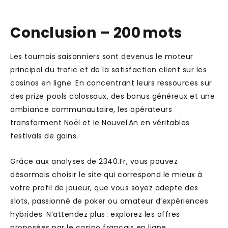
Conclusion – 200 mots
Les tournois saisonniers sont devenus le moteur
principal du trafic et de la satisfaction client sur les
casinos en ligne. En concentrant leurs ressources sur
des prize‑pools colossaux, des bonus généreux et une
ambiance communautaire, les opérateurs
transforment Noël et le Nouvel An en véritables
festivals de gains.
Grâce aux analyses de 2340.Fr, vous pouvez
désormais choisir le site qui correspond le mieux à
votre profil de joueur, que vous soyez adepte des
slots, passionné de poker ou amateur d’expériences
hybrides. N’attendez plus : explorez les offres
proposées par le casino francais en ligne