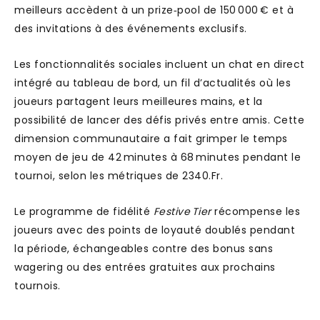
meilleurs accèdent à un prize‑pool de 150 000 € et à
des invitations à des événements exclusifs.
Les fonctionnalités sociales incluent un chat en direct
intégré au tableau de bord, un fil d’actualités où les
joueurs partagent leurs meilleures mains, et la
possibilité de lancer des défis privés entre amis. Cette
dimension communautaire a fait grimper le temps
moyen de jeu de 42 minutes à 68 minutes pendant le
tournoi, selon les métriques de 2340.Fr.
Le programme de fidélité
Festive Tier
récompense les
joueurs avec des points de loyauté doublés pendant
la période, échangeables contre des bonus sans
wagering ou des entrées gratuites aux prochains
tournois.