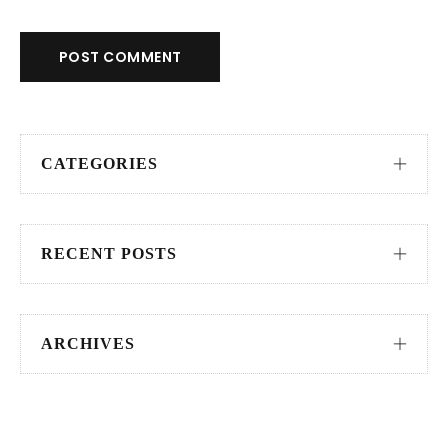
POST COMMENT
CATEGORIES
RECENT POSTS
ARCHIVES