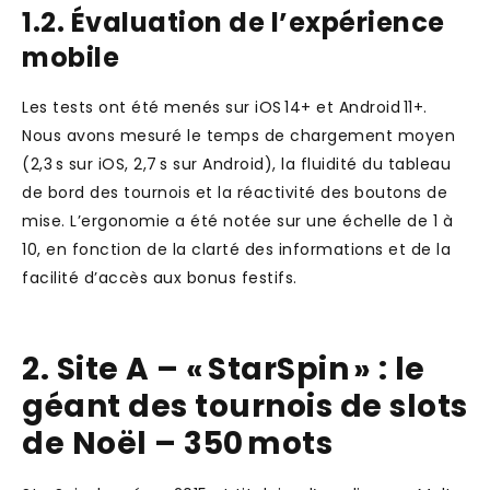
1.2. Évaluation de l’expérience
mobile
Les tests ont été menés sur iOS 14+ et Android 11+.
Nous avons mesuré le temps de chargement moyen
(2,3 s sur iOS, 2,7 s sur Android), la fluidité du tableau
de bord des tournois et la réactivité des boutons de
mise. L’ergonomie a été notée sur une échelle de 1 à
10, en fonction de la clarté des informations et de la
facilité d’accès aux bonus festifs.
2. Site A – « StarSpin » : le
géant des tournois de slots
de Noël – 350 mots