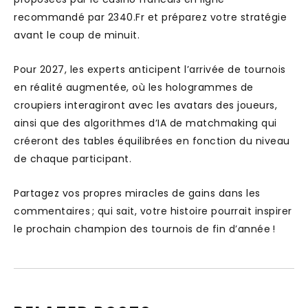
recommandé par 2340.Fr et préparez votre stratégie
avant le coup de minuit.
Pour 2027, les experts anticipent l’arrivée de tournois
en réalité augmentée, où les hologrammes de
croupiers interagiront avec les avatars des joueurs,
ainsi que des algorithmes d’IA de matchmaking qui
créeront des tables équilibrées en fonction du niveau
de chaque participant.
Partagez vos propres miracles de gains dans les
commentaires ; qui sait, votre histoire pourrait inspirer
le prochain champion des tournois de fin d’année !