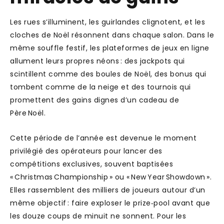
Les rues s’illuminent, les guirlandes clignotent, et les
cloches de Noël résonnent dans chaque salon. Dans le
même souffle festif, les plateformes de jeux en ligne
allument leurs propres néons : des jackpots qui
scintillent comme des boules de Noël, des bonus qui
tombent comme de la neige et des tournois qui
promettent des gains dignes d’un cadeau de
Père Noël.
Cette période de l’année est devenue le moment
privilégié des opérateurs pour lancer des
compétitions exclusives, souvent baptisées
« Christmas Championship » ou « New Year Showdown ».
Elles rassemblent des milliers de joueurs autour d’un
même objectif : faire exploser le prize‑pool avant que
les douze coups de minuit ne sonnent. Pour les