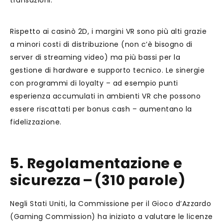
transazioni.
Rispetto ai casinò 2D, i margini VR sono più alti grazie
a minori costi di distribuzione (non c’è bisogno di
server di streaming video) ma più bassi per la
gestione di hardware e supporto tecnico. Le sinergie
con programmi di loyalty – ad esempio punti
esperienza accumulati in ambienti VR che possono
essere riscattati per bonus cash – aumentano la
fidelizzazione.
5. Regolamentazione e
sicurezza – (310 parole)
Negli Stati Uniti, la Commissione per il Gioco d’Azzardo
(Gaming Commission) ha iniziato a valutare le licenze