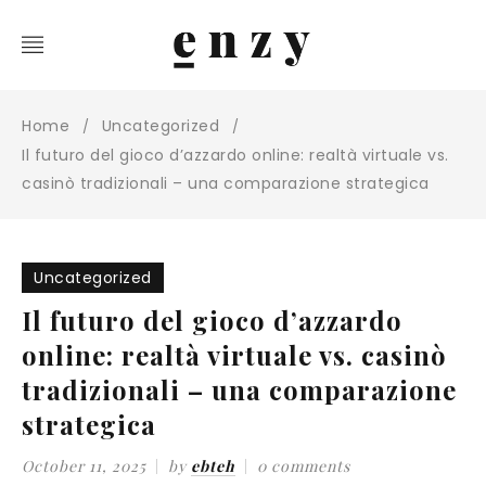
Home
Uncategorized
/
/
Il futuro del gioco d’azzardo online: realtà virtuale vs.
casinò tradizionali – una comparazione strategica
Uncategorized
Il futuro del gioco d’azzardo
online: realtà virtuale vs. casinò
tradizionali – una comparazione
strategica
October 11, 2025
by
ebteh
0 comments