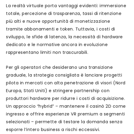
La realtà virtuale porta vantaggi evidenti: immersione
totale, percezione di trasparenza, tassi di ritenzione
più alti e nuove opportunità di monetizzazione
tramite abbonamenti e token. Tuttavia, i costi di
sviluppo, le sfide di latenza, la necessità di hardware
dedicato e le normative ancora in evoluzione
rappresentano limiti non trascurabili.
Per gli operatori che desiderano una transizione
graduale, la strategia consigliata è lanciare progetti
pilota in mercati con alta penetrazione di visori (Nord
Europa, Stati Uniti) e stringere partnership con
produttori hardware per ridurre i costi di acquisizione.
Un approccio “hybrid” – mantenere il casinò 2D come
ingresso e offrire esperienze VR premium a segmenti
selezionati – permette di testare la domanda senza
esporre l’intero business a rischi eccessivi.