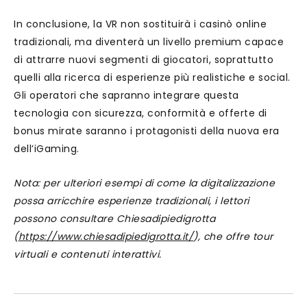
In conclusione, la VR non sostituirà i casinò online
tradizionali, ma diventerà un livello premium capace
di attrarre nuovi segmenti di giocatori, soprattutto
quelli alla ricerca di esperienze più realistiche e social.
Gli operatori che sapranno integrare questa
tecnologia con sicurezza, conformità e offerte di
bonus mirate saranno i protagonisti della nuova era
dell’iGaming.
Nota: per ulteriori esempi di come la digitalizzazione
possa arricchire esperienze tradizionali, i lettori
possono consultare Chiesadipiedigrotta
(
https://www.chiesadipiedigrotta.it/
), che offre tour
virtuali e contenuti interattivi.