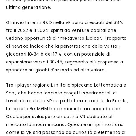
ultima generazione.
Gli investimenti R&D nella VR sono cresciuti del 38 %
tra il 2022 e il 2024, spinti da venture capital che
vedono opportunità di “metaverso ludico”. Il rapporto
di Newzoo indica che la penetrazione della VR tra i
giocatori 18‑34 è del 17 %, con un potenziale di
espansione verso i 30‑45, segmento più propenso a
spendere su giochi d’azzardo ad alto valore.
Tra i player regionali, in Italia spiccano Lottomatica e
Snai, che hanno lanciato progetti sperimentali di
tavoli da roulette VR su piattaforme mobile. In Brasile,
la società BetMGM ha annunciato un accordo con
Oculus per sviluppare un casinò VR dedicato al
mercato latinoamericano. Questi esempi mostrano
come la VR stia passando da curiosità a elemento di