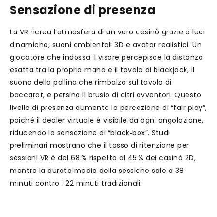
Sensazione di presenza
La VR ricrea l’atmosfera di un vero casinò grazie a luci
dinamiche, suoni ambientali 3D e avatar realistici. Un
giocatore che indossa il visore percepisce la distanza
esatta tra la propria mano e il tavolo di blackjack, il
suono della pallina che rimbalza sul tavolo di
baccarat, e persino il brusio di altri avventori. Questo
livello di presenza aumenta la percezione di “fair play”,
poiché il dealer virtuale è visibile da ogni angolazione,
riducendo la sensazione di “black‑box”. Studi
preliminari mostrano che il tasso di ritenzione per
sessioni VR è del 68 % rispetto al 45 % dei casinò 2D,
mentre la durata media della sessione sale a 38
minuti contro i 22 minuti tradizionali.