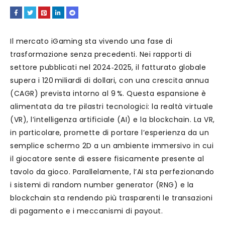
Il mercato iGaming sta vivendo una fase di
trasformazione senza precedenti. Nei rapporti di
settore pubblicati nel 2024‑2025, il fatturato globale
supera i 120 miliardi di dollari, con una crescita annua
(CAGR) prevista intorno al 9 %. Questa espansione è
alimentata da tre pilastri tecnologici: la realtà virtuale
(VR), l’intelligenza artificiale (AI) e la blockchain. La VR,
in particolare, promette di portare l’esperienza da un
semplice schermo 2D a un ambiente immersivo in cui
il giocatore sente di essere fisicamente presente al
tavolo da gioco. Parallelamente, l’AI sta perfezionando
i sistemi di random number generator (RNG) e la
blockchain sta rendendo più trasparenti le transazioni
di pagamento e i meccanismi di payout.