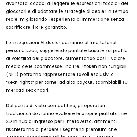
avanzata, capaci di leggere le espressioni facciali dei
giocatori e di adattare le strategie di dealer in tempo
reale, migliorando l’esperienza di immersione senza
sacrificare il RTP garantito.
Le integrazioni AI‑dealer potranno offrire tutorial
personalizzati, suggerendo puntate basate sul profilo
di volatilità del giocatore, aumentando così il valore
medio delle scommesse. Inoltre, i token non fungibili
(NFT) potranno rappresentare tavoli esclusivi o
“seat‑rights” per tornei ad alto payout, scambiabili su
mercati secondari.
Dal punto di vista competitivo, gli operatori
tradizionali dovranno evolvere le proprie piattaforme
2D in hub di ingresso per il metaverso, altrimenti
rischieranno di perdere i segmenti premium che