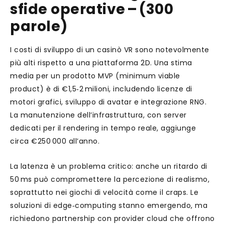
sfide operative – (300
parole)
I costi di sviluppo di un casinò VR sono notevolmente
più alti rispetto a una piattaforma 2D. Una stima
media per un prodotto MVP (minimum viable
product) è di €1,5‑2 milioni, includendo licenze di
motori grafici, sviluppo di avatar e integrazione RNG.
La manutenzione dell’infrastruttura, con server
dedicati per il rendering in tempo reale, aggiunge
circa €250 000 all’anno.
La latenza è un problema critico: anche un ritardo di
50 ms può compromettere la percezione di realismo,
soprattutto nei giochi di velocità come il craps. Le
soluzioni di edge‑computing stanno emergendo, ma
richiedono partnership con provider cloud che offrono