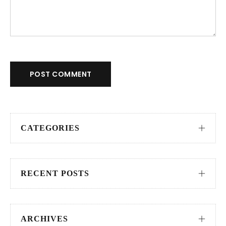
POST COMMENT
CATEGORIES
RECENT POSTS
ARCHIVES