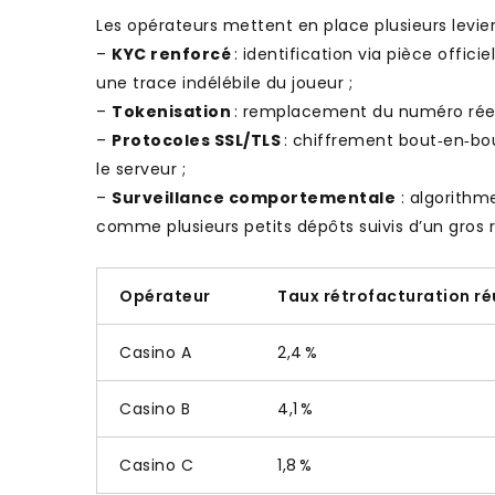
Les opérateurs mettent en place plusieurs levier
–
KYC renforcé
: identification via pièce offici
une trace indélébile du joueur ;
–
Tokenisation
: remplacement du numéro réel 
–
Protocoles SSL/TLS
: chiffrement bout‑en‑bout
le serveur ;
–
Surveillance comportementale
: algorithm
comme plusieurs petits dépôts suivis d’un gros 
Opérateur
Taux rétrofacturation ré
Casino A
2,4 %
Casino B
4,1 %
Casino C
1,8 %