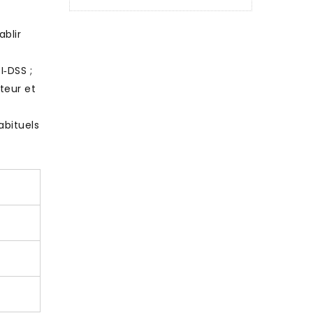
ablir
‑DSS ;
teur et
abituels