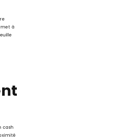
tre
rmet à
euille
ent
n cash
oximité