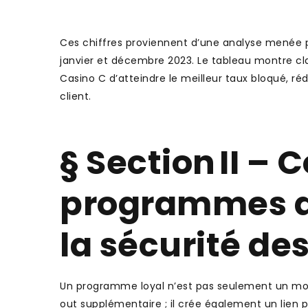
Ces chiffres proviennent d’une analyse menée par
janvier et décembre 2023. Le tableau montre c
Casino C d’atteindre le meilleur taux bloqué, ré
client.
§️ Section II 
programmes de
la sécurité d
Un programme loyal n’est pas seulement un moy
out supplémentaire ; il crée également un lien p