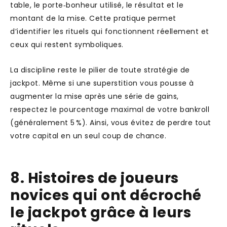
table, le porte‑bonheur utilisé, le résultat et le
montant de la mise. Cette pratique permet
d’identifier les rituels qui fonctionnent réellement et
ceux qui restent symboliques.
La discipline reste le pilier de toute stratégie de
jackpot. Même si une superstition vous pousse à
augmenter la mise après une série de gains,
respectez le pourcentage maximal de votre bankroll
(généralement 5 %). Ainsi, vous évitez de perdre tout
votre capital en un seul coup de chance.
8. Histoires de joueurs
novices qui ont décroché
le jackpot grâce à leurs