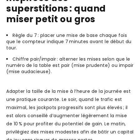
superstitions : quand
miser petit ou gros
Règle du 7 : placer une mise de base chaque fois
que le compteur indique 7 minutes avant le début du
tour.
Chiffre pair/impair : alterner les mises selon que le
numéro de la table est pair (mise prudente) ou impair
(mise audacieuse).
Adapter la taille de la mise à l’heure de la journée est
une pratique courante. Le soir, quand le trafic est
maximal, les jackpots progressifs sont plus élevés ; il
est alors conseillé d’augmenter légèrement la mise
de 10 % pour profiter du potentiel de gain. Le matin,
privilégiez des mises modestes afin de bâtir un capital