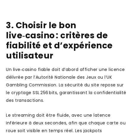
3. Choisir le bon
live‑casino : critères de
fiabilité et d’expérience
utilisateur
Un live‑casino fiable doit d’abord afficher une licence
délivrée par l’Autorité Nationale des Jeux ou l’UK
Gambling Commission. La sécurité du site repose sur
le cryptage SSL 256 bits, garantissant la confidentialité
des transactions.
Le streaming doit être fluide, avec une latence
inférieure à deux secondes, afin que chaque carte ou
roue soit visible en temps réel. Les jackpots