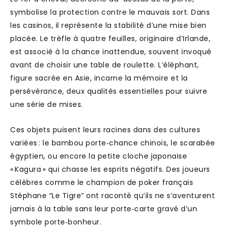
symbolise la protection contre le mauvais sort. Dans
les casinos, il représente la stabilité d’une mise bien
placée. Le trèfle à quatre feuilles, originaire d’Irlande,
est associé à la chance inattendue, souvent invoqué
avant de choisir une table de roulette. L’éléphant,
figure sacrée en Asie, incarne la mémoire et la
persévérance, deux qualités essentielles pour suivre
une série de mises.
Ces objets puisent leurs racines dans des cultures
variées : le bambou porte‑chance chinois, le scarabée
égyptien, ou encore la petite cloche japonaise
« Kagura » qui chasse les esprits négatifs. Des joueurs
célèbres comme le champion de poker français
Stéphane “Le Tigre” ont raconté qu’ils ne s’aventurent
jamais à la table sans leur porte‑carte gravé d’un
symbole porte‑bonheur.