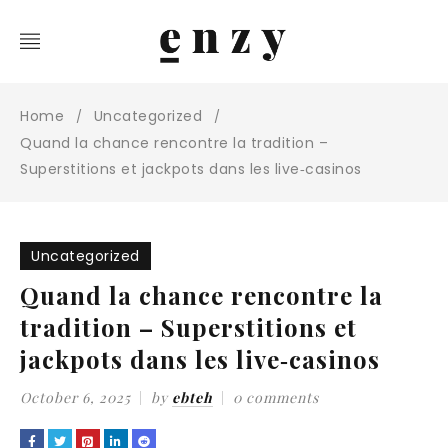
Home
Uncategorized
/
/
Quand la chance rencontre la tradition –
Superstitions et jackpots dans les live‑casinos
Uncategorized
Quand la chance rencontre la
tradition – Superstitions et
jackpots dans les live‑casinos
October 6, 2025
by
ebteh
0 comments