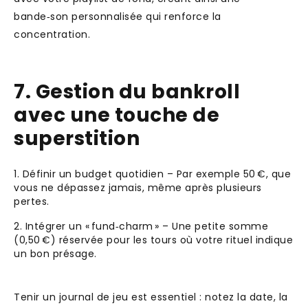
bande‑son personnalisée qui renforce la
concentration.
7. Gestion du bankroll
avec une touche de
superstition
Définir un budget quotidien – Par exemple 50 €, que
vous ne dépassez jamais, même après plusieurs
pertes.
Intégrer un « fund‑charm » – Une petite somme
(0,50 €) réservée pour les tours où votre rituel indique
un bon présage.
Tenir un journal de jeu est essentiel : notez la date, la