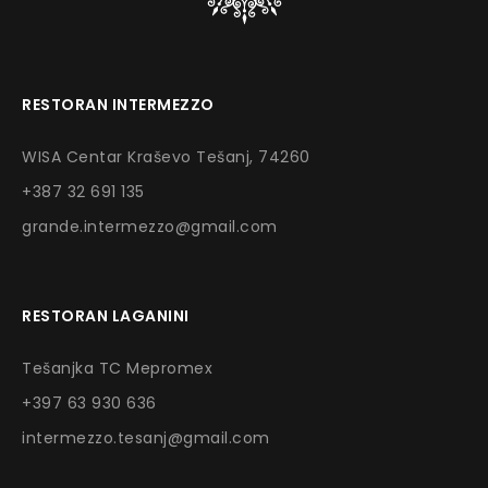
RESTORAN INTERMEZZO
WISA Centar Kraševo Tešanj, 74260
+387 32 691 135
grande.intermezzo@gmail.com
RESTORAN LAGANINI
Tešanjka TC Mepromex
+397 63 930 636
intermezzo.tesanj@gmail.com