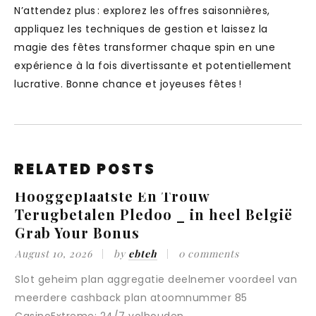
N’attendez plus : explorez les offres saisonnières,
appliquez les techniques de gestion et laissez la
magie des fêtes transformer chaque spin en une
expérience à la fois divertissante et potentiellement
lucrative. Bonne chance et joyeuses fêtes !
RELATED POSTS
n
Hooggeplaatste En Trouw
Terugbetalen Pledoo _ in heel België
Grab Your Bonus
August 10, 2026
by
ebteh
0 comments
A
a
Slot geheim plan aggregatie deelnemer voordeel van
A
meerdere cashback plan atoomnummer 85
s