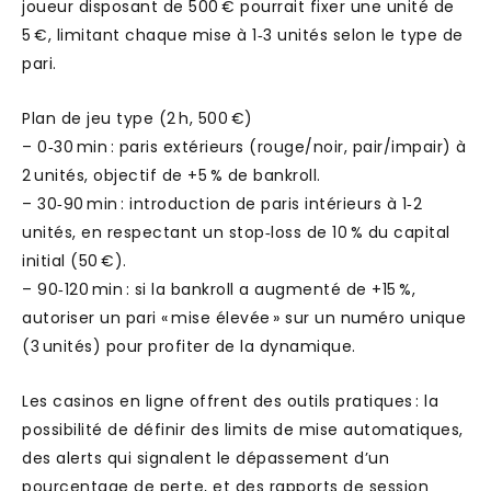
joueur disposant de 500 € pourrait fixer une unité de
5 €, limitant chaque mise à 1‑3 unités selon le type de
pari.
Plan de jeu type (2 h, 500 €)
– 0‑30 min : paris extérieurs (rouge/noir, pair/impair) à
2 unités, objectif de +5 % de bankroll.
– 30‑90 min : introduction de paris intérieurs à 1‑2
unités, en respectant un stop‑loss de 10 % du capital
initial (50 €).
– 90‑120 min : si la bankroll a augmenté de +15 %,
autoriser un pari « mise élevée » sur un numéro unique
(3 unités) pour profiter de la dynamique.
Les casinos en ligne offrent des outils pratiques : la
possibilité de définir des limits de mise automatiques,
des alerts qui signalent le dépassement d’un
pourcentage de perte, et des rapports de session