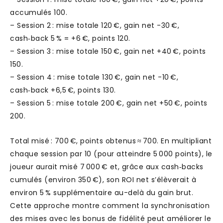
accumulés 100.
– Session 2 : mise totale 120 €, gain net -30 €,
cash‑back 5 % = +6 €, points 120.
– Session 3 : mise totale 150 €, gain net +40 €, points
150.
– Session 4 : mise totale 130 €, gain net -10 €,
cash‑back +6,5 €, points 130.
– Session 5 : mise totale 200 €, gain net +50 €, points
200.
Total misé : 700 €, points obtenus ≈ 700. En multipliant
chaque session par 10 (pour atteindre 5 000 points), le
joueur aurait misé 7 000 € et, grâce aux cash‑backs
cumulés (environ 350 €), son ROI net s’élèverait à
environ 5 % supplémentaire au-delà du gain brut.
Cette approche montre comment la synchronisation
des mises avec les bonus de fidélité peut améliorer le