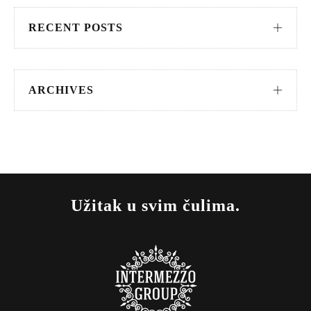
RECENT POSTS
ARCHIVES
Užitak u svim čulima.