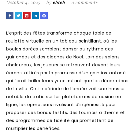
October 4, 2025
by
ebteh
0 comments
L’esprit des fêtes transforme chaque table de
roulette virtuelle en un tableau scintillant, où les
boules dorées semblent danser au rythme des
guirlandes et des cloches de Noël. Loin des salons
chaleureux, les joueurs se retrouvent devant leurs
écrans, attirés par la promesse d’un gain instantané
qui ferait briller leurs yeux autant que les décorations
de la ville. Cette période de l’année voit une hausse
notable du trafic sur les plateformes de casino en
ligne, les opérateurs rivalisant d’ingéniosité pour
proposer des bonus festifs, des tournois à thème et
des programmes de fidélité qui promettent de
multiplier les bénéfices.