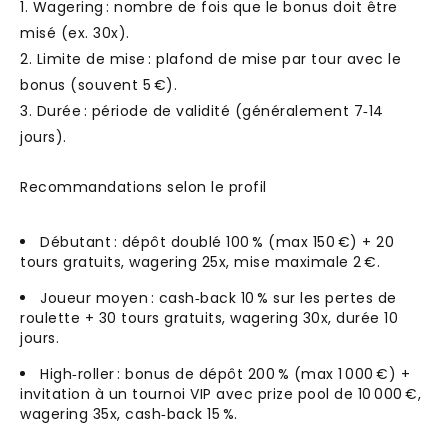
1. Wagering : nombre de fois que le bonus doit être
misé (ex. 30x).
2. Limite de mise : plafond de mise par tour avec le
bonus (souvent 5 €).
3. Durée : période de validité (généralement 7‑14
jours).
Recommandations selon le profil
Débutant : dépôt doublé 100 % (max 150 €) + 20
tours gratuits, wagering 25x, mise maximale 2 €.
Joueur moyen : cash‑back 10 % sur les pertes de
roulette + 30 tours gratuits, wagering 30x, durée 10
jours.
High‑roller : bonus de dépôt 200 % (max 1 000 €) +
invitation à un tournoi VIP avec prize pool de 10 000 €,
wagering 35x, cash‑back 15 %.