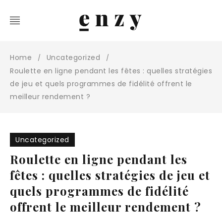
Home
Uncategorized
/
/
Roulette en ligne pendant les fêtes : quelles stratégies
de jeu et quels programmes de fidélité offrent le
meilleur rendement ?
Uncategorized
Roulette en ligne pendant les
fêtes : quelles stratégies de jeu et
quels programmes de fidélité
offrent le meilleur rendement ?