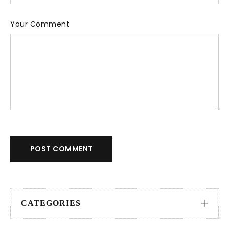
Your Comment
POST COMMENT
CATEGORIES