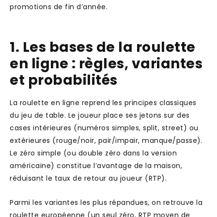
promotions de fin d’année.
1. Les bases de la roulette
en ligne : règles, variantes
et probabilités
La roulette en ligne reprend les principes classiques
du jeu de table. Le joueur place ses jetons sur des
cases intérieures (numéros simples, split, street) ou
extérieures (rouge/noir, pair/impair, manque/passe).
Le zéro simple (ou double zéro dans la version
américaine) constitue l’avantage de la maison,
réduisant le taux de retour au joueur (RTP).
Parmi les variantes les plus répandues, on retrouve la
roulette européenne (un seul zéro, RTP moyen de