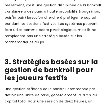
réellement, c’est une gestion disciplinée de la bankroll
combinée à des paris à haute probabilité (rouge/noir,
pair/impair) lorsqu’on cherche à protéger le capital
pendant les sessions festives. Les systèmes peuvent
être utiles comme cadre psychologique, mais ils ne
remplacent pas une stratégie basée sur les
mathématiques du jeu.
3. Stratégies basées sur la
gestion de bankroll pour
les joueurs festifs
Une gestion efficace de la bankroll commence par
définir une unité de mise, généralement 1 % à 2 % du
capital total. Pour une session de deux heures, un