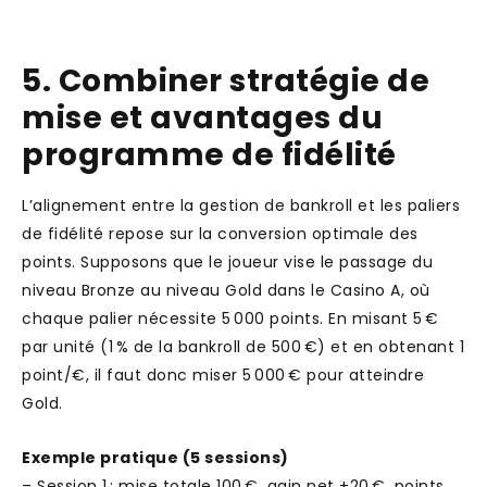
5. Combiner stratégie de
mise et avantages du
programme de fidélité
L’alignement entre la gestion de bankroll et les paliers
de fidélité repose sur la conversion optimale des
points. Supposons que le joueur vise le passage du
niveau Bronze au niveau Gold dans le Casino A, où
chaque palier nécessite 5 000 points. En misant 5 €
par unité (1 % de la bankroll de 500 €) et en obtenant 1
point/€, il faut donc miser 5 000 € pour atteindre
Gold.
Exemple pratique (5 sessions)
– Session 1 : mise totale 100 €, gain net +20 €, points