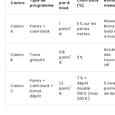
Type de
Cash‑back
Bonu
Casino
par €
programme
(%)
nive
misé
Nivea
1
5 % sur les
Casino
Points +
Bron
point/
pertes
A
cash‑back
Gold 
€
nettes
4 moi
Accès
0,8
Casino
Tours
des
point/
3 %
B
gratuits
tourn
€
VIP
7 % +
Points +
1,2
dépôt
5 niv
Casino
cash‑back +
point/
doublé
promo
C
bonus
€
100 % (max
de No
dépôt
200 €)