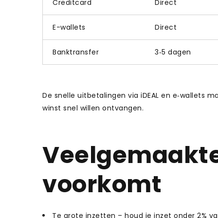
Creditcard
Direct
E-wallets
Direct
Banktransfer
3‑5 dagen
De snelle uitbetalingen via iDEAL en e‑wallets 
winst snel willen ontvangen.
Veelgemaakte 
voorkomt
Te grote inzetten – houd je inzet onder 2% van