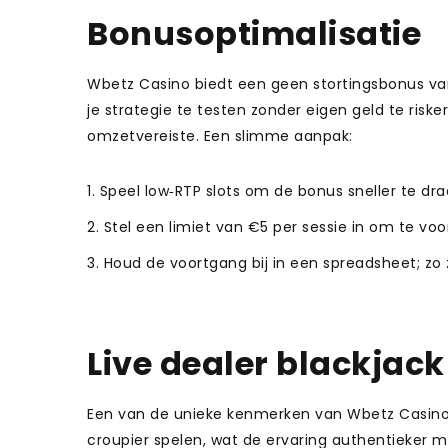
Bonusoptimalisatie
Wbetz Casino biedt een geen stortingsbonus van
je strategie te testen zonder eigen geld te ris
omzetvereiste. Een slimme aanpak:
Speel low‑RTP slots om de bonus sneller te dra
Stel een limiet van €5 per sessie in om te voo
Houd de voortgang bij in een spreadsheet; zo 
Live dealer blackjack
Een van de unieke kenmerken van Wbetz Casino is
croupier spelen, wat de ervaring authentieker 