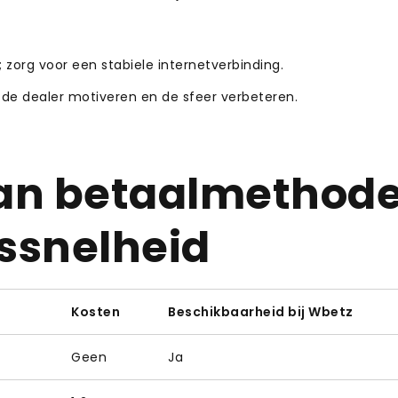
; zorg voor een stabiele internetverbinding.
n de dealer motiveren en de sfeer verbeteren.
van betaalmethod
gssnelheid
Kosten
Beschikbaarheid bij Wbetz
Geen
Ja