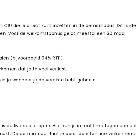
 €10 die je direct kunt inzetten in de demomodus. Dit is id
keren. Voor de welkomstbonus geldt meestal een 30‑maal
aien (bijvoorbeeld 94% RTP).
rkomen dat je te veel verliest.
zie je wanneer je de vereiste hebt gehaald.
 de live dealer optie. Hier kun je in real‑time tegen een e
maakt. De demomodus laat je eerst de interface verkennen 