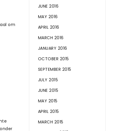
JUNE 2016
MAY 2016
eaal om
APRIL 2016
MARCH 2016
JANUARY 2016
OCTOBER 2015
SEPTEMBER 2015
JULY 2015
JUNE 2015
MAY 2015
APRIL 2015
chte
MARCH 2015
zonder