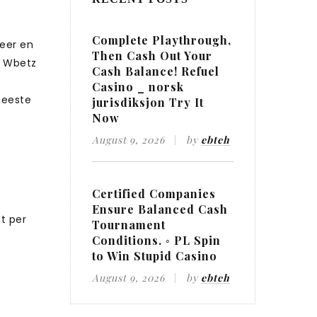
Complete Playthrough,
heer en
Then Cash Out Your
j Wbetz
Cash Balance! Refuel
Casino _ norsk
meeste
jurisdiksjon Try It
Now
August 9, 2026
by
ebteh
Certified Companies
Ensure Balanced Cash
t per
Tournament
Conditions. ◦ PL Spin
to Win Stupid Casino
August 9, 2026
by
ebteh