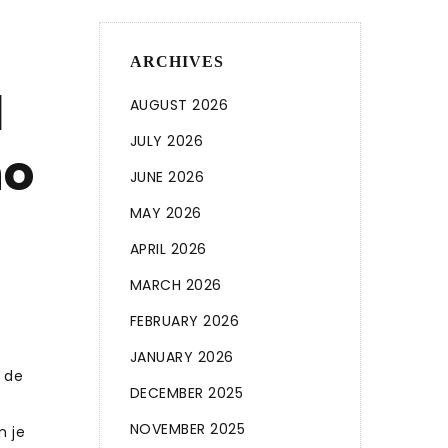
ARCHIVES
l
AUGUST 2026
JULY 2026
no
JUNE 2026
MAY 2026
APRIL 2026
MARCH 2026
FEBRUARY 2026
JANUARY 2026
 de
DECEMBER 2025
NOVEMBER 2025
n je