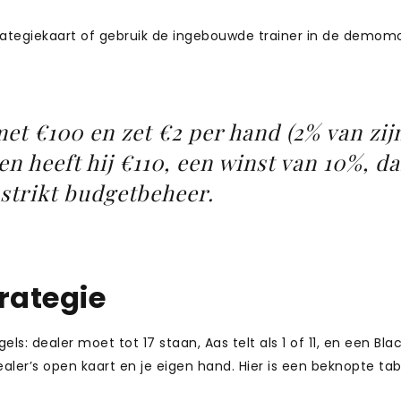
trategiekaart of gebruik de ingebouwde trainer in de demom
met €100 en zet €2 per hand (2% van zij
en heeft hij €110, een winst van 10%, da
 strikt budgetbeheer.
rategie
ls: dealer moet tot 17 staan, Aas telt als 1 of 11, en een Bla
ealer’s open kaart en je eigen hand. Hier is een beknopte ta