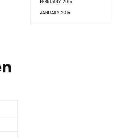
FEBRUARY 2015
JANUARY 2015
en