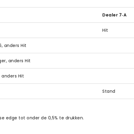
Dealer 7‑A
Hit
6, anders Hit
ger, anders Hit
, anders Hit
Stand
use edge tot onder de 0,5% te drukken.