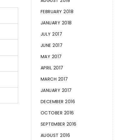
AUGUST 2018
FEBRUARY 2018
JANUARY 2018
JULY 2017
JUNE 2017
MAY 2017
APRIL 2017
MARCH 2017
JANUARY 2017
DECEMBER 2016
OCTOBER 2016
SEPTEMBER 2016
AUGUST 2016