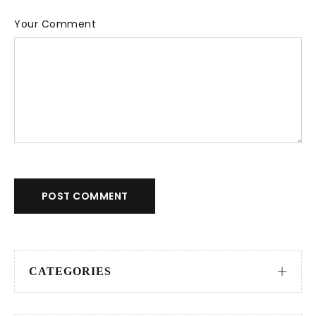
Your Comment
POST COMMENT
CATEGORIES