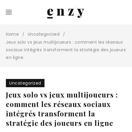
Home
Uncategorized
/
/
Jeux solo vs jeux multijoueurs : comment les réseaux
sociaux intégrés transforment la stratégie des joueurs
en ligne
Uncategorized
Jeux solo vs jeux multijoueurs :
comment les réseaux sociaux
intégrés transforment la
stratégie des joueurs en ligne