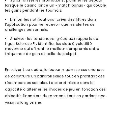
Synchroniser les promotions : planifier les dépôts
lorsque le casino lance un « match bonus » qui double
les gains pendant les tournois.
Limiter les notifications : créer des filtres dans
l’application pour ne recevoir que les alertes de
challenges personnels.
Analyser les tendances : grâce aux rapports de
Ligue Sclerose.Fr, identifier les slots à volatilité
moyenne qui offrent le meilleur compromis entre
fréquence de gain et taille du jackpot.
En suivant ce cadre, le joueur maximise ses chances
de construire un bankroll solide tout en profitant des
récompenses sociales. Le secret réside dans la
capacité à alterner les modes de jeu en fonction des
objectifs financiers du moment, tout en gardant une
vision à long terme.