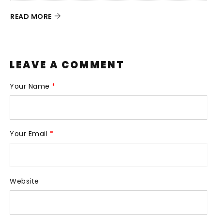
READ MORE
R
LEAVE A COMMENT
Your Name
*
Your Email
*
Website