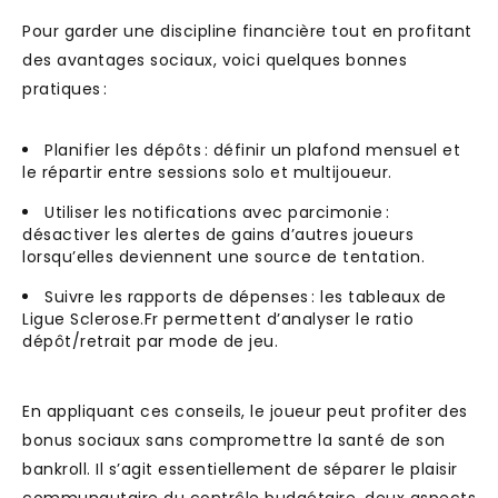
Pour garder une discipline financière tout en profitant
des avantages sociaux, voici quelques bonnes
pratiques :
Planifier les dépôts : définir un plafond mensuel et
le répartir entre sessions solo et multijoueur.
Utiliser les notifications avec parcimonie :
désactiver les alertes de gains d’autres joueurs
lorsqu’elles deviennent une source de tentation.
Suivre les rapports de dépenses : les tableaux de
Ligue Sclerose.Fr permettent d’analyser le ratio
dépôt/retrait par mode de jeu.
En appliquant ces conseils, le joueur peut profiter des
bonus sociaux sans compromettre la santé de son
bankroll. Il s’agit essentiellement de séparer le plaisir