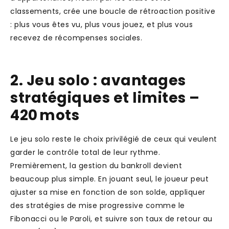
classements, crée une boucle de rétroaction positive
: plus vous êtes vu, plus vous jouez, et plus vous
recevez de récompenses sociales.
2. Jeu solo : avantages
stratégiques et limites –
420 mots
Le jeu solo reste le choix privilégié de ceux qui veulent
garder le contrôle total de leur rythme.
Premièrement, la gestion du bankroll devient
beaucoup plus simple. En jouant seul, le joueur peut
ajuster sa mise en fonction de son solde, appliquer
des stratégies de mise progressive comme le
Fibonacci ou le Paroli, et suivre son taux de retour au