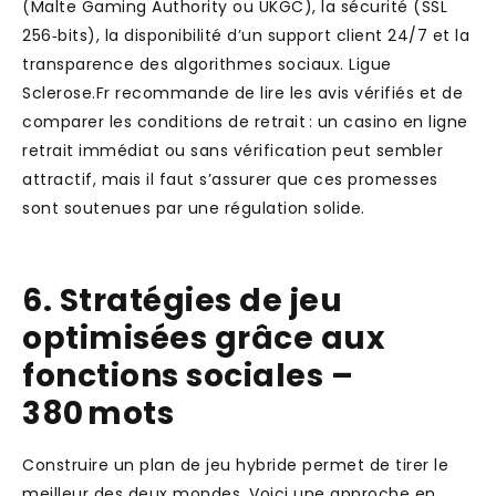
(Malte Gaming Authority ou UKGC), la sécurité (SSL
256‑bits), la disponibilité d’un support client 24/7 et la
transparence des algorithmes sociaux. Ligue
Sclerose.Fr recommande de lire les avis vérifiés et de
comparer les conditions de retrait : un casino en ligne
retrait immédiat ou sans vérification peut sembler
attractif, mais il faut s’assurer que ces promesses
sont soutenues par une régulation solide.
6. Stratégies de jeu
optimisées grâce aux
fonctions sociales –
380 mots
Construire un plan de jeu hybride permet de tirer le
meilleur des deux mondes. Voici une approche en