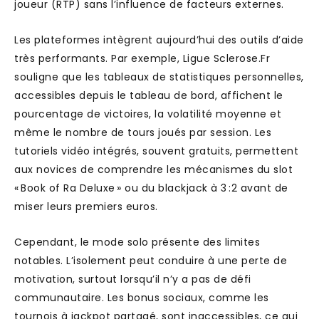
joueur (RTP) sans l’influence de facteurs externes.
Les plateformes intègrent aujourd’hui des outils d’aide
très performants. Par exemple, Ligue Sclerose.Fr
souligne que les tableaux de statistiques personnelles,
accessibles depuis le tableau de bord, affichent le
pourcentage de victoires, la volatilité moyenne et
même le nombre de tours joués par session. Les
tutoriels vidéo intégrés, souvent gratuits, permettent
aux novices de comprendre les mécanismes du slot
« Book of Ra Deluxe » ou du blackjack à 3 :2 avant de
miser leurs premiers euros.
Cependant, le mode solo présente des limites
notables. L’isolement peut conduire à une perte de
motivation, surtout lorsqu’il n’y a pas de défi
communautaire. Les bonus sociaux, comme les
tournois à jackpot partagé, sont inaccessibles, ce qui