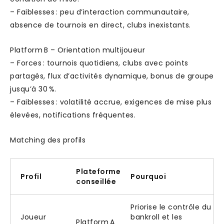
– Faiblesses : peu d’interaction communautaire,
absence de tournois en direct, clubs inexistants.
Platform B – Orientation multijoueur
– Forces : tournois quotidiens, clubs avec points
partagés, flux d’activités dynamique, bonus de groupe
jusqu’à 30 %.
– Faiblesses : volatilité accrue, exigences de mise plus
élevées, notifications fréquentes.
Matching des profils
Plateforme
Profil
Pourquoi
conseillée
Priorise le contrôle du
Joueur
bankroll et les
Platform A