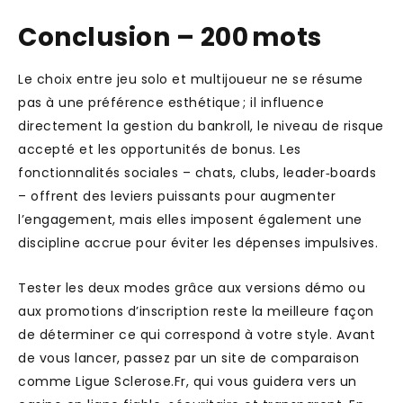
Conclusion – 200 mots
Le choix entre jeu solo et multijoueur ne se résume
pas à une préférence esthétique ; il influence
directement la gestion du bankroll, le niveau de risque
accepté et les opportunités de bonus. Les
fonctionnalités sociales – chats, clubs, leader‑boards
– offrent des leviers puissants pour augmenter
l’engagement, mais elles imposent également une
discipline accrue pour éviter les dépenses impulsives.
Tester les deux modes grâce aux versions démo ou
aux promotions d’inscription reste la meilleure façon
de déterminer ce qui correspond à votre style. Avant
de vous lancer, passez par un site de comparaison
comme Ligue Sclerose.Fr, qui vous guidera vers un