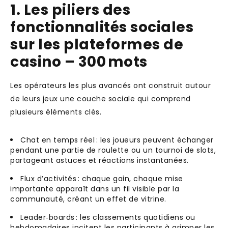
1. Les piliers des
fonctionnalités sociales
sur les plateformes de
casino – 300 mots
Les opérateurs les plus avancés ont construit autour
de leurs jeux une couche sociale qui comprend
plusieurs éléments clés.
Chat en temps réel : les joueurs peuvent échanger
pendant une partie de roulette ou un tournoi de slots,
partageant astuces et réactions instantanées.
Flux d’activités : chaque gain, chaque mise
importante apparaît dans un fil visible par la
communauté, créant un effet de vitrine.
Leader‑boards : les classements quotidiens ou
hebdomadaires incitent les participants à grimper les