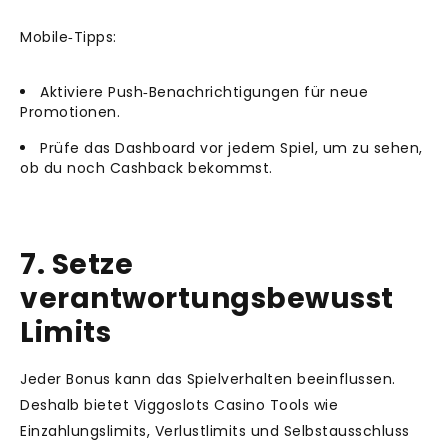
Mobile‑Tipps:
Aktiviere Push‑Benachrichtigungen für neue
Promotionen.
Prüfe das Dashboard vor jedem Spiel, um zu sehen,
ob du noch Cashback bekommst.
7. Setze
verantwortungsbewusst
Limits
Jeder Bonus kann das Spielverhalten beeinflussen.
Deshalb bietet Viggoslots Casino Tools wie
Einzahlungslimits, Verlustlimits und Selbstausschluss