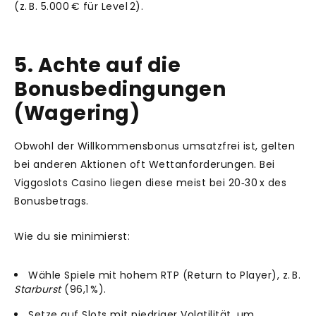
(z. B. 5.000 € für Level 2).
5. Achte auf die
Bonusbedingungen
(Wagering)
Obwohl der Willkommensbonus umsatzfrei ist, gelten
bei anderen Aktionen oft Wettanforderungen. Bei
Viggoslots Casino liegen diese meist bei 20‑30 x des
Bonusbetrags.
Wie du sie minimierst:
Wähle Spiele mit hohem RTP (Return to Player), z. B.
Starburst
(96,1 %).
Setze auf Slots mit niedriger Volatilität, um