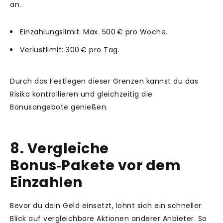
an.
Einzahlungslimit: Max. 500 € pro Woche.
Verlustlimit: 300 € pro Tag.
Durch das Festlegen dieser Grenzen kannst du das
Risiko kontrollieren und gleichzeitig die
Bonusangebote genießen.
8. Vergleiche
Bonus‑Pakete vor dem
Einzahlen
Bevor du dein Geld einsetzt, lohnt sich ein schneller
Blick auf vergleichbare Aktionen anderer Anbieter. So