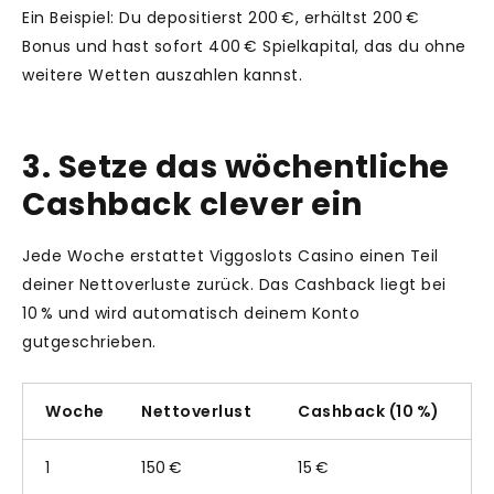
Ein Beispiel: Du depositierst 200 €, erhältst 200 €
Bonus und hast sofort 400 € Spielkapital, das du ohne
weitere Wetten auszahlen kannst.
3. Setze das wöchentliche
Cashback clever ein
Jede Woche erstattet Viggoslots Casino einen Teil
deiner Nettoverluste zurück. Das Cashback liegt bei
10 % und wird automatisch deinem Konto
gutgeschrieben.
Woche
Nettoverlust
Cashback (10 %)
1
150 €
15 €