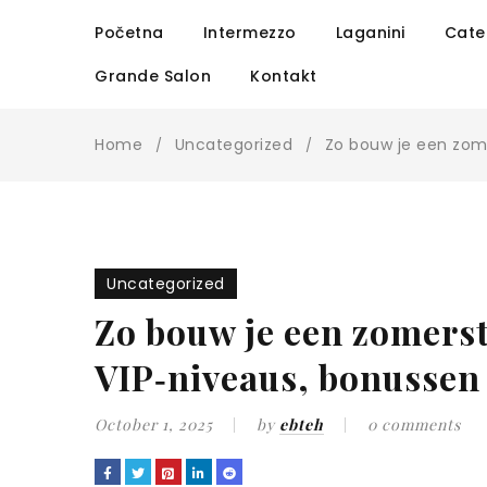
Početna
Intermezzo
Laganini
Cate
Grande Salon
Kontakt
Home
Uncategorized
Zo bouw je een zomer
/
/
Uncategorized
Zo bouw je een zomerstr
VIP‑niveaus, bonussen 
October 1, 2025
by
ebteh
0 comments