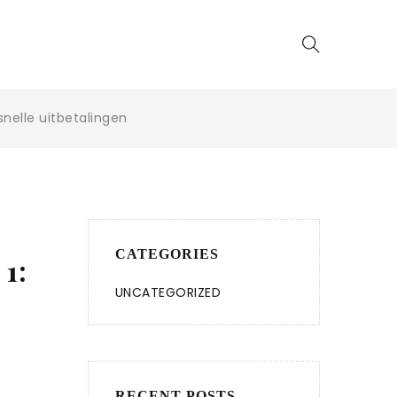
snelle uitbetalingen
CATEGORIES
1:
UNCATEGORIZED
RECENT POSTS