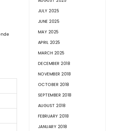
AUGUST 2025
JULY 2025
JUNE 2025
MAY 2025
ende
APRIL 2025
MARCH 2025
DECEMBER 2018
NOVEMBER 2018
OCTOBER 2018
SEPTEMBER 2018
AUGUST 2018
FEBRUARY 2018
JANUARY 2018