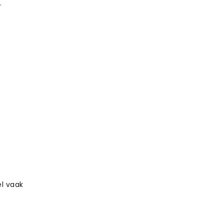
.
el vaak