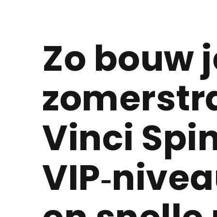
Zo bouw j
zomerstra
Vinci Spin
VIP‑nive