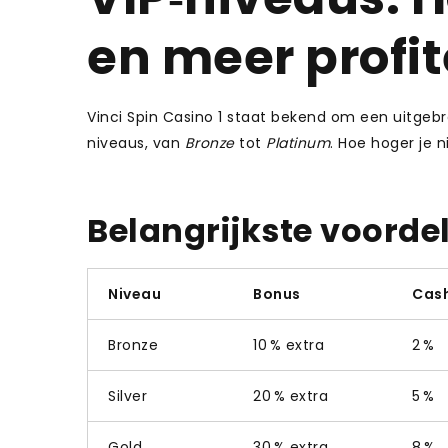
en meer profit
Vinci Spin Casino 1 staat bekend om een uitgeb
niveaus, van
Bronze
tot
Platinum
. Hoe hoger je 
Belangrijkste voorde
Niveau
Bonus
Cas
Bronze
10 % extra
2 %
Silver
20 % extra
5 %
Gold
30 % extra
8 %