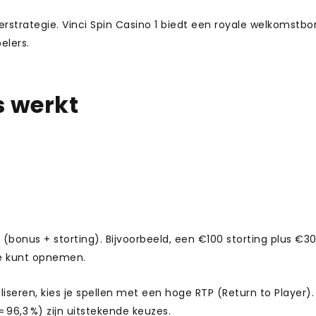
strategie. Vinci Spin Casino 1 biedt een royale welkomstbo
elers.
s werkt
bonus + storting). Bijvoorbeeld, een €100 storting plus €3
je kunt opnemen.
eren, kies je spellen met een hoge RTP (Return to Player). 
 96,3 %) zijn uitstekende keuzes.