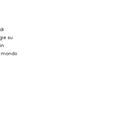
di
gie su
in
el mondo