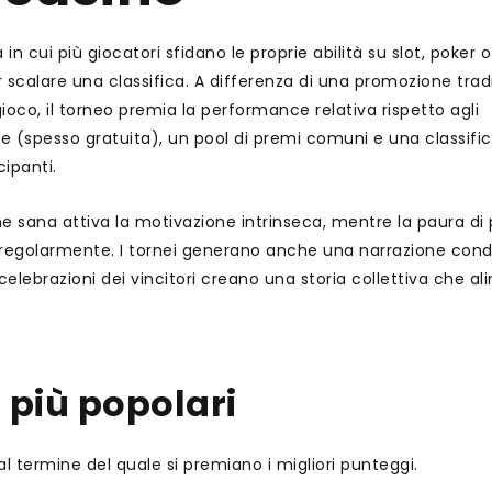
 cui più giocatori sfidano le proprie abilità su slot, poker o
 scalare una classifica. A differenza di una promozione tradi
ioco, il torneo premia la performance relativa rispetto agli
one (spesso gratuita), un pool di premi comuni e una classifi
cipanti.
e sana attiva la motivazione intrinseca, mentre la paura di 
 regolarmente. I tornei generano anche una narrazione condiv
 celebrazioni dei vincitori creano una storia collettiva che a
i più popolari
al termine del quale si premiano i migliori punteggi.