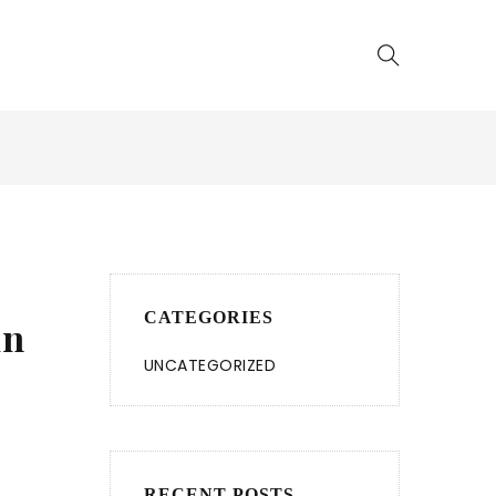
CATEGORIES
in
UNCATEGORIZED
RECENT POSTS