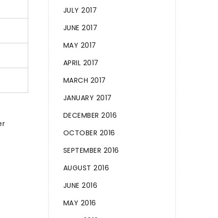
JULY 2017
JUNE 2017
MAY 2017
APRIL 2017
MARCH 2017
JANUARY 2017
DECEMBER 2016
er
OCTOBER 2016
SEPTEMBER 2016
AUGUST 2016
JUNE 2016
MAY 2016