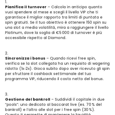
Pianifica il turnover
– Calcola in anticipo quanto
vuoi spendere al mese e scegli il livello VIP che ti
garantisce il miglior rapporto tra limiti di puntata e
spin gratuiti. Se il tuo obiettivo è ottenere 150 spin su
una slot a media volatilità, mira a raggiungere il livello
Platinum, dove la soglia di €5 000 di turnover è più
accessibile rispetto al Diamond.
Sincronizza i bonus
– Quando ricevi free spin,
verifica se la slot collegata ha un requisito di wagering
ridotto (1x‑2x). Gioca subito dopo aver ricevuto gli spin
per sfruttare il cashback settimanale del tuo
programma VIP, riducendo il costo netto del bonus.
Gestione del bankroll
– Suddividi il capitale in due
“pools”: uno dedicato al baccarat live (es. 70 % del
bankroll) e l’altro alle slot per i free spin (30 %).
Questo ti permette di mantenere la liquidità