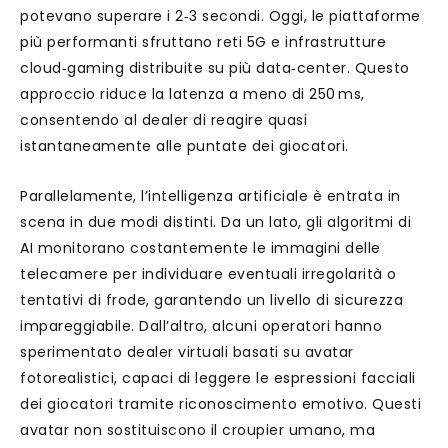
potevano superare i 2‑3 secondi. Oggi, le piattaforme
più performanti sfruttano reti 5G e infrastrutture
cloud‑gaming distribuite su più data‑center. Questo
approccio riduce la latenza a meno di 250 ms,
consentendo al dealer di reagire quasi
istantaneamente alle puntate dei giocatori.
Parallelamente, l’intelligenza artificiale è entrata in
scena in due modi distinti. Da un lato, gli algoritmi di
AI monitorano costantemente le immagini delle
telecamere per individuare eventuali irregolarità o
tentativi di frode, garantendo un livello di sicurezza
impareggiabile. Dall’altro, alcuni operatori hanno
sperimentato dealer virtuali basati su avatar
fotorealistici, capaci di leggere le espressioni facciali
dei giocatori tramite riconoscimento emotivo. Questi
avatar non sostituiscono il croupier umano, ma