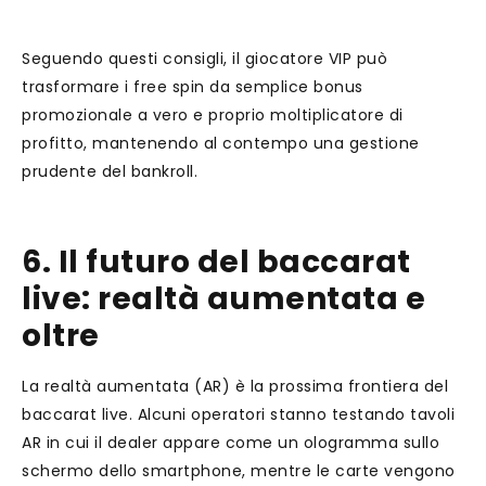
Seguendo questi consigli, il giocatore VIP può
trasformare i free spin da semplice bonus
promozionale a vero e proprio moltiplicatore di
profitto, mantenendo al contempo una gestione
prudente del bankroll.
6. Il futuro del baccarat
live: realtà aumentata e
oltre
La realtà aumentata (AR) è la prossima frontiera del
baccarat live. Alcuni operatori stanno testando tavoli
AR in cui il dealer appare come un ologramma sullo
schermo dello smartphone, mentre le carte vengono