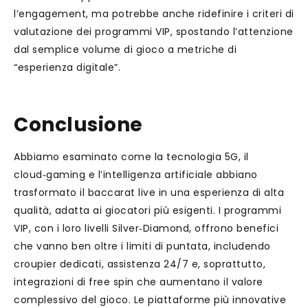
l’engagement, ma potrebbe anche ridefinire i criteri di
valutazione dei programmi VIP, spostando l’attenzione
dal semplice volume di gioco a metriche di
“esperienza digitale”.
Conclusione
Abbiamo esaminato come la tecnologia 5G, il
cloud‑gaming e l’intelligenza artificiale abbiano
trasformato il baccarat live in una esperienza di alta
qualità, adatta ai giocatori più esigenti. I programmi
VIP, con i loro livelli Silver‑Diamond, offrono benefici
che vanno ben oltre i limiti di puntata, includendo
croupier dedicati, assistenza 24/7 e, soprattutto,
integrazioni di free spin che aumentano il valore
complessivo del gioco. Le piattaforme più innovative