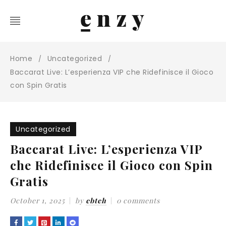
Home
Uncategorized
/
/
Baccarat Live: L’esperienza VIP che Ridefinisce il Gioco
con Spin Gratis
Uncategorized
Baccarat Live: L’esperienza VIP
che Ridefinisce il Gioco con Spin
Gratis
October 1, 2025
by
ebteh
0 comments