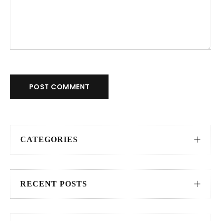
POST COMMENT
CATEGORIES
RECENT POSTS