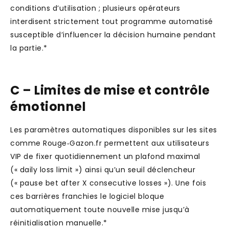
conditions d’utilisation ; plusieurs opérateurs
interdisent strictement tout programme automatisé
susceptible d’influencer la décision humaine pendant
la partie.*
C – Limites de mise et contrôle
émotionnel
Les paramètres automatiques disponibles sur les sites
comme Rouge‑Gazon.fr permettent aux utilisateurs
VIP de fixer quotidiennement un plafond maximal
(« daily loss limit ») ainsi qu’un seuil déclencheur
(« pause bet after X consecutive losses »). Une fois
ces barrières franchies le logiciel bloque
automatiquement toute nouvelle mise jusqu’à
réinitialisation manuelle.*