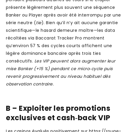
présente légèrement plus souvent une séquence
Banker ou Player après avoir été interrompu par une
série neutre (
tie
). Bien qu’il n’y ait aucune garantie
scientifique—le hasard demeure maître—les data
récoltées via Baccarat Tracker Pro montrent
qu’environ 57 % des cycles courts affichent une
légère dominance bancaire après trois ties
consécutifs.
Les VIP peuvent alors augmenter leur
mise Banker (+15 %) pendant ce micro‑cycle puis
revenir progressivement au niveau habituel dès
observation contraire.
B – Exploiter les promotions
exclusives et cash‑back VIP
Les casinos évalués positivement sur https://rouge-