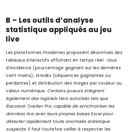
B – Les outils d’analyse
statistique appliqués au jeu
live
Les plateformes modernes proposent désormais des
tableaux interactifs affichant en temps réel : taux
d’incidence (pourcentage gagnant sur les dernières
cent mains), streaks (séquences gagnantes ou
perdantes) et distribution des tirages par couleur ou
valeur numérique.
Certains joueurs intègrent
également des logiciels tiers autorisés tels que
Baccarat Tracker Pro, capable de synchroniser les
données live avec leurs propres bases Excel pour
détecter rapidement toute anomalie statistique
suspecte.
Il faut toutefois veiller à respecter les