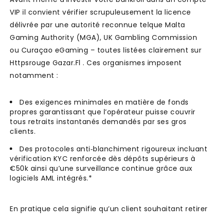
VIP il convient vérifier scrupuleusement la licence
délivrée par une autorité reconnue telque Malta
Gaming Authority (MGA), UK Gambling Commission
ou Curaçao eGaming – toutes listées clairement sur
Httpsrouge Gazar.Fl . Ces organismes imposent
notamment :
Des exigences minimales en matière de fonds
propres garantissant que l’opérateur puisse couvrir
tous retraits instantanés demandés par ses gros
clients.
Des protocoles anti‑blanchiment rigoureux incluant
vérification KYC renforcée dès dépôts supérieurs à
€50k ainsi qu’une surveillance continue grâce aux
logiciels AML intégrés.*
En pratique cela signifie qu’un client souhaitant retirer