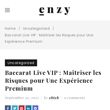
Home
Uncategorized
/
/
Baccarat Live VIP : Maîtriser les Risques pour Une
Expérience Premium
Uncategorized
Baccarat Live VIP : Maîtriser les
Risques pour Une Expérience
Premium
September 30, 2025
by
ebteh
0 comments