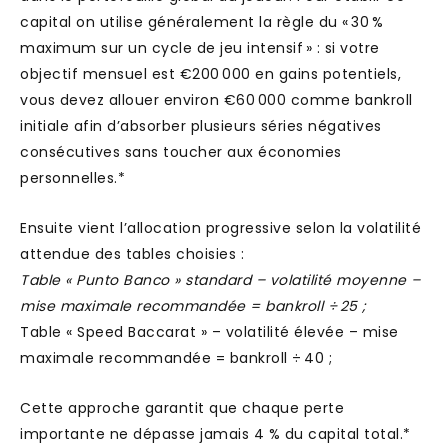
capital on utilise généralement la règle du « 30 %
maximum sur un cycle de jeu intensif » : si votre
objectif mensuel est €200 000 en gains potentiels,
vous devez allouer environ €60 000 comme bankroll
initiale afin d’absorber plusieurs séries négatives
consécutives sans toucher aux économies
personnelles.*
Ensuite vient l’allocation progressive selon la volatilité
attendue des tables choisies :
Table « Punto Banco » standard – volatilité moyenne –
mise maximale recommandée = bankroll ÷ 25 ;
Table « Speed Baccarat » – volatilité élevée – mise
maximale recommandée = bankroll ÷ 40 ;
Cette approche garantit que chaque perte
importante ne dépasse jamais 4 % du capital total.*