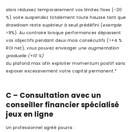
alors réduisez temporairement vos limites fixes (-20
%) voire suspendez totalement toute hausse tant que
drawdown reste supérieur à seuil prédéfini (
exemple
:
>9%). Au contraire lorsque performances dépassent
vos objectifs pendant deux mois consécutifs (>+4 %
ROI net), vous pouvez envisager
une augmentation
graduelle (+10 %)
du plafond max afin exploiter momentum positif sans
exposer excessivement votre capital permanent.*
C – Consultation avec un
conseiller financier spécialisé
jeux en ligne
Un professionnel agréé pourra :