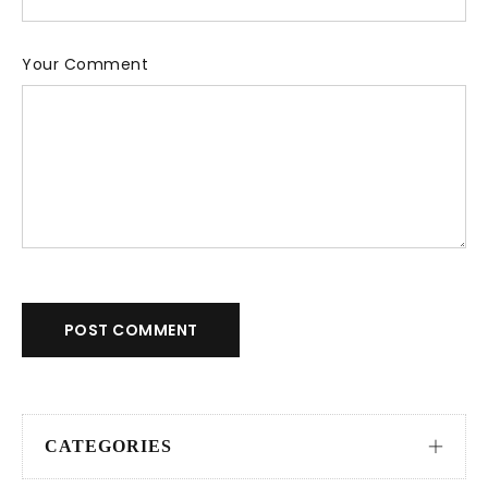
Your Comment
POST COMMENT
CATEGORIES