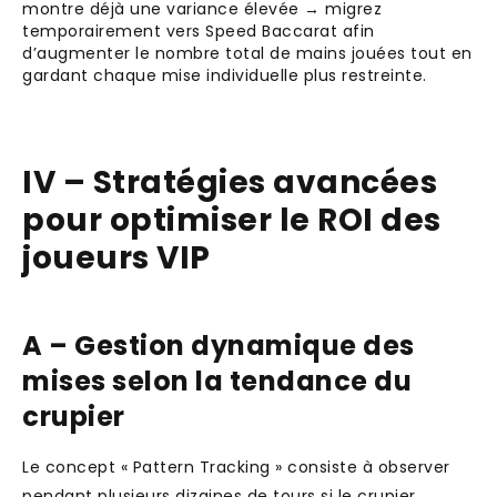
montre déjà une variance élevée → migrez
temporairement vers Speed Baccarat afin
d’augmenter le nombre total de mains jouées tout en
gardant chaque mise individuelle plus restreinte.
IV – Stratégies avancées
pour optimiser le ROI des
joueurs VIP
A – Gestion dynamique des
mises selon la tendance du
crupier
Le concept « Pattern Tracking » consiste à observer
pendant plusieurs dizaines de tours si le crupier