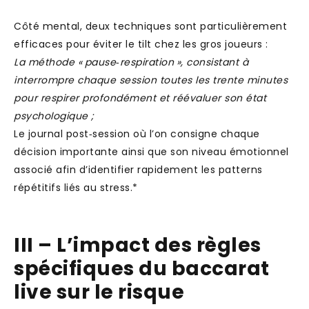
Côté mental, deux techniques sont particulièrement
efficaces pour éviter le tilt chez les gros joueurs :
La méthode « pause‑respiration », consistant à
interrompre chaque session toutes les trente minutes
pour respirer profondément et réévaluer son état
psychologique ;
Le journal post‑session où l’on consigne chaque
décision importante ainsi que son niveau émotionnel
associé afin d’identifier rapidement les patterns
répétitifs liés au stress.*
III – L’impact des règles
spécifiques du baccarat
live sur le risque