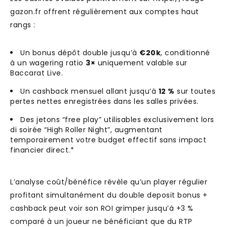
gazon.fr offrent régulièrement aux comptes haut
rangs :
Un bonus dépôt double jusqu’à
€20k
, conditionné
à un wagering ratio
3×
uniquement valable sur
Baccarat Live.
Un cashback mensuel allant jusqu’à
12 %
sur toutes
pertes nettes enregistrées dans les salles privées.
Des jetons “free play” utilisables exclusivement lors
di soirée “High Roller Night”, augmentant
temporairement votre budget effectif sans impact
financier direct.*
L’analyse coût/bénéfice révèle qu’un player régulier
profitant simultanément du double deposit bonus +
cashback peut voir son ROI grimper jusqu’à +3 %
comparé à un joueur ne bénéficiant que du RTP