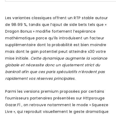
Les variantes classiques offrent un RTP stable autour
de 98‑99 %, tandis que l’ajout de side bets tels que «
Dragon Bonus » modifie fortement l’espérance
mathématique parce qu’ils introduisent un facteur
supplémentaire dont la probabilité est bien moindre
mais dont le gain potentiel peut atteindre x30 votre
mise initiale.
Cette dynamique augmente la variance
globale et nécessite donc un ajustement strict du
bankroll afin que ces paris spéculatifs n’érodent pas
rapidement vos réserves principales.
Parmi les versions premium proposées par certains
fournisseurs partenaires présentées sur Httpsrouge
Gazar.Fl , on retrouve notamment le mode « Squeeze
Live », qui reproduit visuellement le geste dramatique