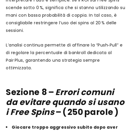
Interpretare i dati è semplice: se il ROI sui Free Spins
scende sotto 0 %, significa che si stanno utilizzando su
mani con bassa probabilità di coppia. In tal caso, è
consigliabile restringere l’uso dei spins al 20 % delle
sessioni.
L’analisi continua permette di affinare la “Push‑Pull” e
di regolare la percentuale di bankroll dedicata al
Pair Plus, garantendo una strategia sempre
ottimizzata.
Sezione 8 –
Errori comuni
da evitare quando si usano
i Free Spins
– ( 250 parole )
Giocare troppo aggressivo subito dopo aver