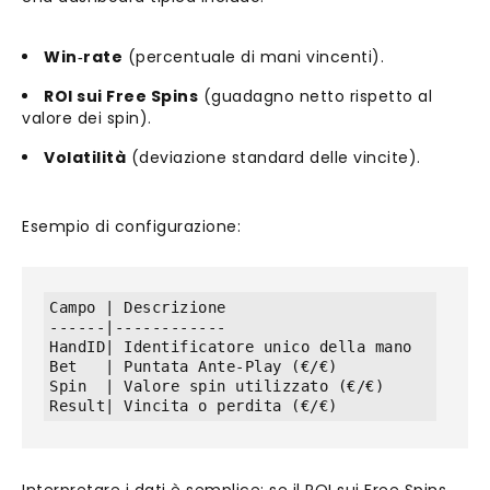
Win‑rate
(percentuale di mani vincenti).
ROI sui Free Spins
(guadagno netto rispetto al
valore dei spin).
Volatilità
(deviazione standard delle vincite).
Esempio di configurazione:
Campo | Descrizione  

------|------------  

HandID| Identificatore unico della mano  

Bet   | Puntata Ante‑Play (€/€)  

Spin  | Valore spin utilizzato (€/€)  
