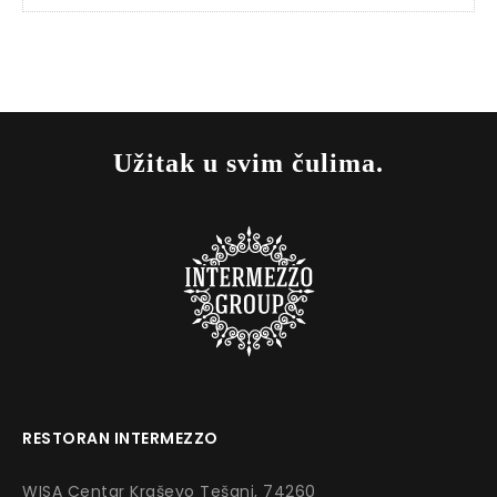
Užitak u svim čulima.
RESTORAN INTERMEZZO
WISA Centar Kraševo Tešanj, 74260