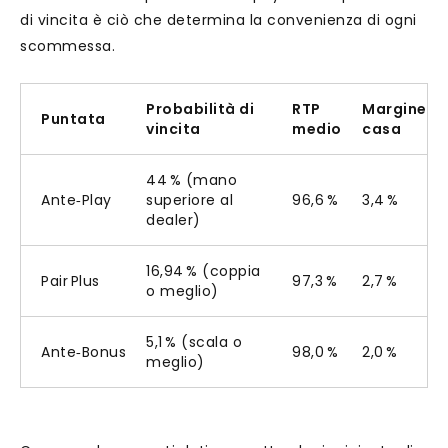
di vincita è ciò che determina la convenienza di ogni
scommessa.
Probabilità di
RTP
Margine
Puntata
vincita
medio
casa
44 % (mano
Ante‑Play
superiore al
96,6 %
3,4 %
dealer)
16,94 % (coppia
Pair Plus
97,3 %
2,7 %
o meglio)
5,1 % (scala o
Ante‑Bonus
98,0 %
2,0 %
meglio)