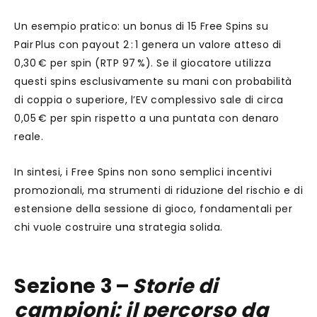
Un esempio pratico: un bonus di 15 Free Spins su
Pair Plus con payout 2 : 1 genera un valore atteso di
0,30 € per spin (RTP 97 %). Se il giocatore utilizza
questi spins esclusivamente su mani con probabilità
di coppia o superiore, l’EV complessivo sale di circa
0,05 € per spin rispetto a una puntata con denaro
reale.
In sintesi, i Free Spins non sono semplici incentivi
promozionali, ma strumenti di riduzione del rischio e di
estensione della sessione di gioco, fondamentali per
chi vuole costruire una strategia solida.
Sezione 3 –
Storie di
campioni: il percorso da