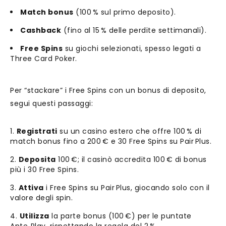
Match bonus
(100 % sul primo deposito).
Cashback
(fino al 15 % delle perdite settimanali).
Free Spins
su giochi selezionati, spesso legati a
Three Card Poker.
Per “stackare” i Free Spins con un bonus di deposito,
segui questi passaggi:
Registrati
su un casino estero che offre 100 % di
match bonus fino a 200 € e 30 Free Spins su Pair Plus.
Deposita
100 €; il casinò accredita 100 € di bonus
più i 30 Free Spins.
Attiva
i Free Spins su Pair Plus, giocando solo con il
valore degli spin.
Utilizza
la parte bonus (100 €) per le puntate