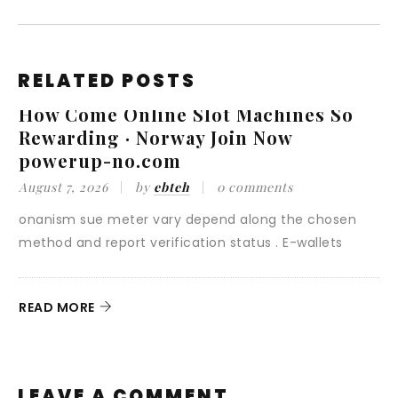
RELATED POSTS
◦
How Come Online Slot Machines So
A
Rewarding · Norway Join Now
powerup-no.com
î
August 7, 2026
by
ebteh
0 comments
A
t
onanism sue meter vary depend along the chosen
W
method and report verification status . E-wallets
C
n
READ MORE
R
LEAVE A COMMENT