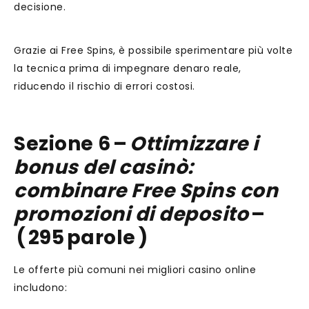
decisione.
Grazie ai Free Spins, è possibile sperimentare più volte
la tecnica prima di impegnare denaro reale,
riducendo il rischio di errori costosi.
Sezione 6 –
Ottimizzare i
bonus del casinò:
combinare Free Spins con
promozioni di deposito
–
( 295 parole )
Le offerte più comuni nei migliori casino online
includono: