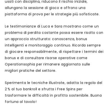
usati con disciplina, riducono il rischio iniziale,
allungano la sessione di gioco e offrono una
piattaforma di prova per le strategie più sofisticate.
Le testimonianze di Luca e Sara mostrano come un
problema di perdita costante possa essere risolto con
un approccio strutturato: conoscenza, bonus
intelligenti e monitoraggio continuo. Ricorda sempre
di giocare responsabilmente, di rispettare i termini dei
bonus e di consultare risorse operative come
Operationsophia per rimanere aggiornato sulle
migliori pratiche del settore.
Sperimenta le tecniche illustrate, adatta la regola del
2 % al tuo bankroll e sfrutta i Free Spins per
trasformare le difficoltà in profitto sostenibile. Buona
fortuna al tavolo!