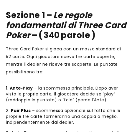
Sezione 1 –
Le regole
fondamentali di Three Card
Poker
– ( 340 parole )
Three Card Poker si gioca con un mazzo standard di
52 carte. Ogni giocatore riceve tre carte coperte,
mentre il dealer ne riceve tre scoperte. Le puntate
possibili sono tre:
Ante‑Play
– la scommessa principale. Dopo aver
visto le proprie carte, il giocatore decide se “play”
(raddoppia la puntata) o “fold” (perde l’Ante).
Pair Plus
– scommessa opzionale sul fatto che le
proprie tre carte formeranno una coppia o meglio,
indipendentemente dal dealer.