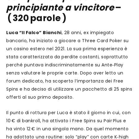
principiante a vincitore
–
( 320 parole )
Luca “Il Falco” Bianchi
, 28 anni, ex impiegato
bancario, ha iniziato a giocare a Three Card Poker su
un casino estero nel 2021. La sua prima esperienza è
stata caratterizzata da perdite costanti, soprattutto
perché puntava indiscriminatamente su Ante‑Play
senza valutare le proprie carte. Dopo aver letto un
forum dedicato, ha scoperto l’importanza dei Free
Spins e ha deciso di utilizzare un pacchetto di 25 spins
offerti al suo primo deposito.
Il punto di rottura per Luca è stato il giorno in cui, con
10 € di bankroll, ha attivato i Free Spins su Pair Plus e
ha vinto 12 € in una singola mano. Da quel momento
ha adottato una routine: solo “play” con carte K‑high